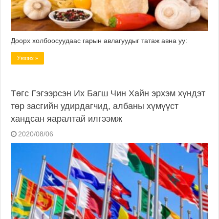
Доорх холбоосуудаас гарын авлагуудыг татаж авна уу:
Унших »
Төгс Гэгээрсэн Их Багш Чин Хайн эрхэм хүндэт
төр засгийн удирдагчид, албаны хүмүүст
хандсан яаралтай илгээмж
2020/08/06