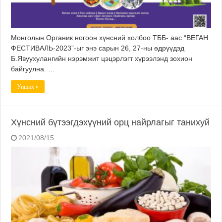
Монголын Органик ногоон хүнсний холбоо ТББ- аас “ВЕГАН
ФЕСТИВАЛЬ-2023”-ыг энэ сарын 26, 27-ны өдрүүдэд
Б.Явуухулангийн нэрэмжит цэцэрлэгт хүрээлэнд зохион
байгуулна. …
Унших »
Хүнсний бүтээгдэхүүний орц найрлагыг танихуй
2021/08/15