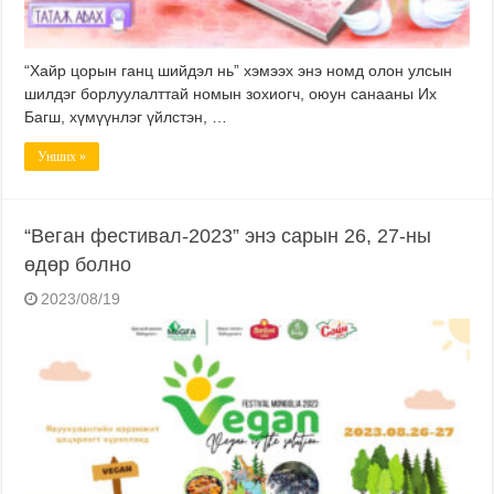
“Хайр цорын ганц шийдэл нь” хэмээх энэ номд олон улсын
шилдэг борлуулалттай номын зохиогч, оюун санааны Их
Багш, хүмүүнлэг үйлстэн, …
Унших »
“Веган фестивал-2023” энэ сарын 26, 27-ны
өдөр болно
2023/08/19