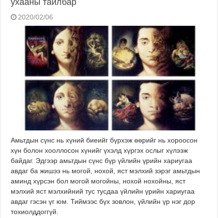
ухааны тайлбар
2020/02/06
Амьтдын сүнс нь хүний биеийг бүрхэж өөрийг нь хороосон
хүн болон хооллосон хүнийг үхэлд хүргэх ослыг хүлээж
байдаг. Эдгээр амьтдын сүнс бүр үйлийн үрийн хариугаа
авдаг ба жишээ нь могой, нохой, яст мэлхий зэрэг амьтдын
аминд хүрсэн бол могой могойны, нохой нохойны, яст
мэлхий яст мэлхийний тус тусдаа үйлийн үрийн хариугаа
авдаг гэсэн үг юм. Тиймээс бүх зовлон, үйлийн үр нэг дор
тохиолддоггүй.