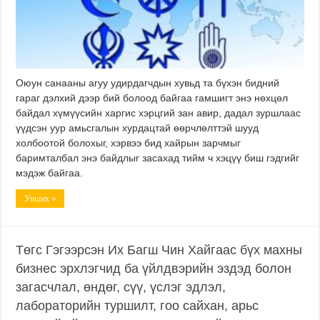
Оюун санааны агуу удирдагчдын хувьд та бүхэн бидний
гараг дэлхий дээр бий болоод байгаа гамшигт энэ нөхцөл
байдал хүмүүсийн харгис хэрцгий зан авир, дадал зуршлаас
үүдсэн уур амьсгалын хурдацтай өөрчлөлттэй шууд
холбоотой болохыг, хэрвээ бид хайрын зарчмыг
баримталбал энэ байдлыг засахад тийм ч хэцүү биш гэдгийг
мэдэж байгаа.
Унших »
Төгс Гэгээрсэн Их Багш Чин Хайгаас бүх махны
бизнес эрхлэгчид ба үйлдвэрийн эздэд болон
загасчлал, өндөг, сүү, үслэг эдлэл,
лабораторийн туршилт, гоо сайхан, арьс