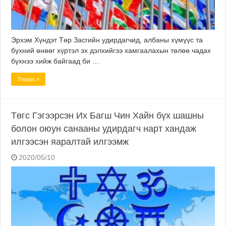
Эрхэм Хүндэт Төр Засгийн удирдагчид, албаны хүмүүс та
бүхний өнөөг хүртэл эх дэлхийгээ хамгаалахын төлөө чадах
бүхнээ хийж байгаад би …
Унших »
Төгс Гэгээрсэн Их Багш Чин Хайн бүх шашны
болон оюун санааны удирдагч нарт хандаж
илгээсэн яаралтай илгээмж
2020/05/10