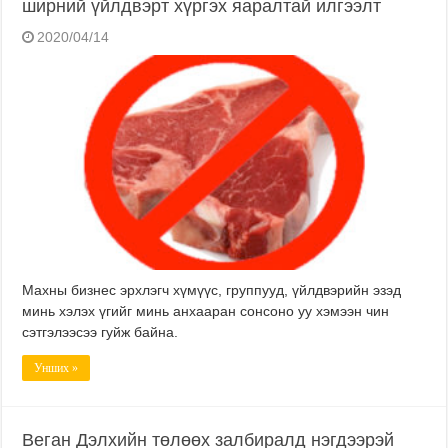
ширний үйлдвэрт хүргэх яаралтай илгээлт
2020/04/14
Махны бизнес эрхлэгч хүмүүс, группууд, үйлдвэрийн эзэд
минь хэлэх үгийг минь анхааран сонсоно уу хэмээн чин
сэтгэлээсээ гуйж байна.
Унших »
Веган Дэлхийн төлөөх залбиралд нэгдээрэй