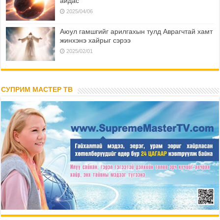
айдас
2025/04/06
Аюул гамшгийг арилгахын тулд Аврагчтай хамт
жинхэнэ хайрыг сэрээ
2025/02/01
СУПРИМ МАСТЕР ТВ