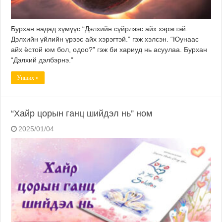
Бурхан надад хүмүүс “Дэлхийн сүйрлээс айх хэрэгтэй.
Дэлхийн үйлийн үрээс айх хэрэгтэй.” гэж хэлсэн. “Юунаас
айх ёстой юм бол, одоо?” гэж би хариуд нь асуулаа. Бурхан
“Дэлхий дэлбэрнэ.”
Унших »
“Хайр цорын ганц шийдэл нь” ном
2025/01/04