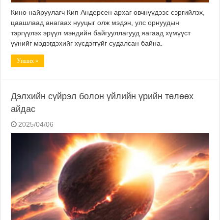
Кино найруулагч Кип Андерсен архаг өвчнүүдээс сэргийлэх,
цаашлаад анагаах нууцыг олж мэдэн, улс орнуудын
тэргүүлэх эрүүл мэндийн байгууллагууд яагаад хүмүүст
үүнийг мэдэгдэхийг хүсдэггүйг судалсан байна.
Унших »
Дэлхийн сүйрэл болон үйлийн үрийн төлөөх
айдас
2025/04/06