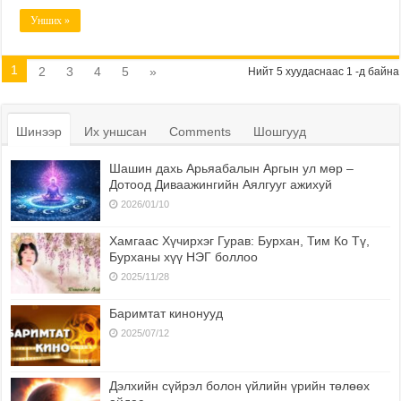
Унших »
1
2
3
4
5
»
Нийт 5 хуудаснаас 1 -д байна
Шинээр
Их уншсан
Comments
Шошгууд
Шашин дахь Арьяабалын Аргын ул мөр –
Дотоод Диваажингийн Аялгууг ажихуй
2026/01/10
Хамгаас Хүчирхэг Гурав: Бурхан, Тим Ко Тү,
Бурханы хүү НЭГ боллоо
2025/11/28
Баримтат кинонууд
2025/07/12
Дэлхийн сүйрэл болон үйлийн үрийн төлөөх