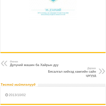
Өмнөх
Дүпүний машин ба Хайрын дуу
Дараах
Бясалгал хийхэд хамгийн сайн
цагууд
Төстэй нийтлэлүүд
2013/10/02