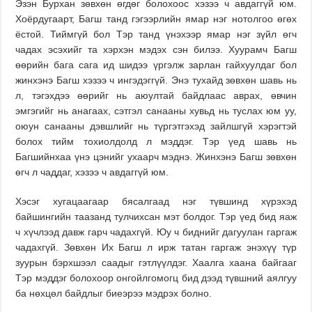
Эзэн Бурхан зөвхөн өгдөг болохоос хэзээ ч авдаггүй юм.
Хоёрдугаарт, Багш танд гэгээрлийн ямар нэг нотолгоо өгөх
ёстой. Тиймгүй бол Тэр танд үнэхээр ямар нэг зүйл өгч
чадах эсэхийг та хэрхэн мэдэх сэн билээ. Хуурамч Багш
өөрийн бага сага ид шидээ үргэлж зарлан гайхуулдаг бол
жинхэнэ Багш хэзээ ч ингэдэггүй. Энэ тухайд зөвхөн шавь нь
л, тэгэхдээ өөрийг нь аюултай байдлаас аврах, өвчин
эмгэгийг нь анагаах, сэтгэл санааны хувьд нь туслах юм уу,
оюун санааны дэвшлийг нь түргэтгэхэд зайлшгүй хэрэгтэй
болох тийм тохиолдолд л мэддэг. Тэр үед шавь нь
Багшийнхаа үнэ цэнийг ухаарч мэднэ. Жинхэнэ Багш зөвхөн
өгч л чаддаг, хэзээ ч авдаггүй юм.
Хэсэг хугацаагаар бясалгаад нэг түвшинд хүрэхэд
байшингийн таазанд тулчихсан мэт болдог. Тэр үед бид яаж
ч хүчлээд давж гарч чадахгүй. Юу ч биднийг дагуулан гаргаж
чадахгүй. Зөвхөн Их Багш л ирж татан гаргаж энэхүү түр
зуурын бэрхшээл саадыг гэтлүүлдэг. Хаалга хаана байгааг
Тэр мэддэг болохоор онгойлгомогц бид дээд түвшний аялгуу
ба нөхцөл байдлыг биеэрээ мэдрэх болно.