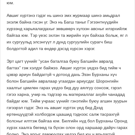
юм.
Авшиг хүртэнэ гэдэг нь шинэ эмх журмаар шинэ амьдрал
эхэлж байна гэсэн үг. Энэ нь Багш таныг Гэгээнтнүүдийн
хүрээнд харьяалагдахыг зөвшөөрч хүлээн авсныг илэрхийлж
байгаа юм. Тэр үеэс эхлэн та жирийн хүн байхаа больж, яг л
их сургуульд элсэнгүүт л дунд сургуулийн сурагч биш
болдогтой адил та өндөр дэсэд хүрсэн хэрэг.
Эрт цагт үүнийг “усан баталгаа буюу Багшийн авралд
багтах” гэж хэлдэг байжээ. Авшиг хүртэх үедээ бид тийм ч
цэвэр ариун байдаггүй ч дотоод дахь Эзэн Бурханы хүч
болон Багшийн авралаар угаагдан ариусдаг. Шоронгийн
хаалгыг цөмлөн гарах үедээ бид дуу аялгуу сонсож, гэрэл
гэгээ харна, учир нь тэдгээр нь материаллаг ахуйн чанадад
байдаг юм. Тийм учраас үүнийг гэнэтийн буюу агшин зуурын
гэгээрэл гэдэг. Энэ нь авшиг хүртэх үед бид Дээд
ертөнцүүдтэй холбогдож цаашид тэднээс салж тасрахгүй
болсныг илтгэж байгаа юм. Билгийн нүд бол Бурханы Оронд
хүрэх хаалга бөгөөд та бүхэн олон орд харшаар дайрч гарах
болно. Энэ аргыг дамжуулах үедээ бид юу ч ярьдаггүй,