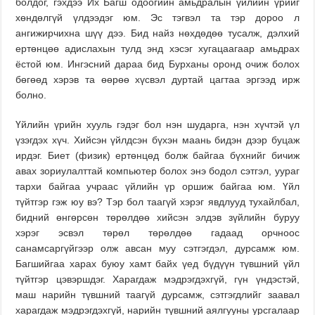
болдог, гэхдээ Их Багш одоогийн амьдралын үйлийн үрийг
хөндөлгүй үлдээдэг юм. Эс тэгвэл та тэр дороо л
ангижирчихна шүү дээ. Бид найз нөхдөдөө тусалж, дэлхий
ертөнцөө адислахын тулд энд хэсэг хугацаагаар амьдрах
ёстой юм. Ингэсний дараа бид Бурханы оронд очиж болох
бөгөөд хэрэв та өөрөө хүсвэл дуртай цагтаа эргээд ирж
болно.
Үйлийн үрийн хууль гэдэг бол нэн шударга, нэн хүчтэй үл
үзэгдэх хүч. Хийсэн үйлдсэн бүхэн маань бидэн дээр буцаж
ирдэг. Биет (физик) ертөнцөд болж байгаа бүхнийг бичиж
авах зориулалттай компьютер болох энэ бодол сэтгэл, уураг
тархи байгаа учраас үйлийн үр оршиж байгаа юм. Үйл
түйтгэр гэж юу вэ? Тэр бол таагүй хэрэг явдлууд тухайлбал,
бидний өнгөрсөн төрөлдөө хийсэн элдэв зүйлийн буруу
хэрэг эсвэл төрөл төрөлдөө гадаад орчноос
санамсаргүйгээр олж авсан муу сэтгэгдэл, дурсамж юм.
Багшийгаа харах буюу хамт байх үед бүдүүн түвшний үйл
түйтгэр цэвэршдэг. Харагдаж мэдрэгдэхгүй, гүн үндэстэй,
маш нарийн түвшний таагүй дурсамж, сэтгэгдлийг заавал
харагдаж мэдрэгдэхгүй, нарийн түвшний аялгууны урсгалаар