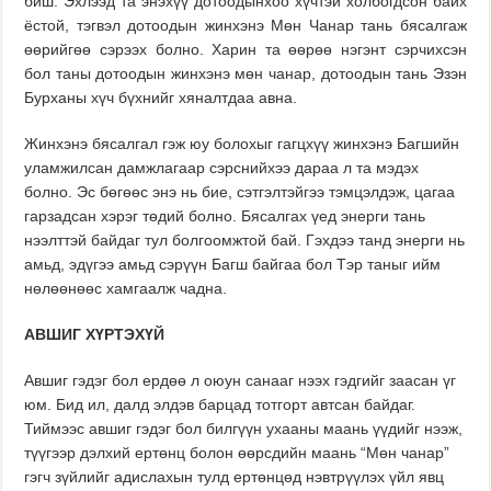
биш. Эхлээд та энэхүү дотоодынхоо хүчтэй холбогдсон байх
ёстой, тэгвэл дотоодын жинхэнэ Мөн Чанар тань бясалгаж
өөрийгөө сэрээх болно. Харин та өөрөө нэгэнт сэрчихсэн
бол таны дотоодын жинхэнэ мөн чанар, дотоодын тань Эзэн
Бурханы хүч бүхнийг хяналтдаа авна.
Жинхэнэ бясалгал гэж юу болохыг гагцхүү жинхэнэ Багшийн
уламжилсан дамжлагаар сэрснийхээ дараа л та мэдэх
болно. Эс бөгөөс энэ нь бие, сэтгэлтэйгээ тэмцэлдэж, цагаа
гарзадсан хэрэг төдий болно. Бясалгах үед энерги тань
нээлттэй байдаг тул болгоомжтой бай. Гэхдээ танд энерги нь
амьд, эдүгээ амьд сэрүүн Багш байгаа бол Тэр таныг ийм
нөлөөнөөс хамгаалж чадна.
АВШИГ ХҮРТЭХҮЙ
Авшиг гэдэг бол ердөө л оюун санааг нээх гэдгийг заасан үг
юм. Бид ил, далд элдэв барцад тотгорт автсан байдаг.
Тиймээс авшиг гэдэг бол билгүүн ухааны маань үүдийг нээж,
түүгээр дэлхий ертөнц болон өөрсдийн маань “Мөн чанар”
гэгч зүйлийг адислахын тулд ертөнцөд нэвтрүүлэх үйл явц