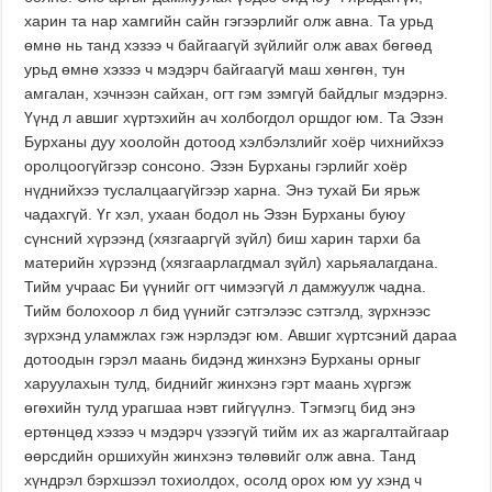
харин та нар хамгийн сайн гэгээрлийг олж авна. Та урьд
өмнө нь танд хэзээ ч байгаагүй зүйлийг олж авах бөгөөд
урьд өмнө хэзээ ч мэдэрч байгаагүй маш хөнгөн, тун
амгалан, хэчнээн сайхан, огт гэм зэмгүй байдлыг мэдэрнэ.
Үүнд л авшиг хүртэхийн ач холбогдол оршдог юм. Та Эзэн
Бурханы дуу хоолойн дотоод хэлбэлзлийг хоёр чихнийхээ
оролцоогүйгээр сонсоно. Эзэн Бурханы гэрлийг хоёр
нүднийхээ туслалцаагүйгээр харна. Энэ тухай Би ярьж
чадахгүй. Үг хэл, ухаан бодол нь Эзэн Бурханы буюу
сүнсний хүрээнд (хязгааргүй зүйл) биш харин тархи ба
материйн хүрээнд (хязгаарлагдмал зүйл) харьяалагдана.
Тийм учраас Би үүнийг огт чимээгүй л дамжуулж чадна.
Тийм болохоор л бид үүнийг сэтгэлээс сэтгэлд, зүрхнээс
зүрхэнд уламжлах гэж нэрлэдэг юм. Авшиг хүртсэний дараа
дотоодын гэрэл маань бидэнд жинхэнэ Бурханы орныг
харуулахын тулд, биднийг жинхэнэ гэрт маань хүргэж
өгөхийн тулд урагшаа нэвт гийгүүлнэ. Тэгмэгц бид энэ
ертөнцөд хэзээ ч мэдэрч үзээгүй тийм их аз жаргалтайгаар
өөрсдийн оршихуйн жинхэнэ төлөвийг олж авна. Танд
хүндрэл бэрхшээл тохиолдох, осолд орох юм уу хэнд ч