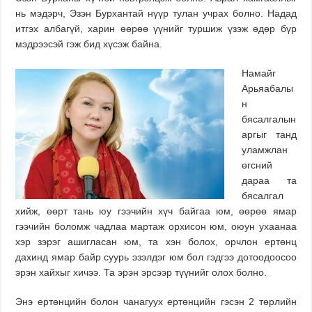
нь мэдэрч, Эзэн Бурхантай нүүр тулан учрах болно. Надад
итгэх албагүй, харин өөрөө үүнийг туршиж үзэж өдөр бүр
мэдрээсэй гэж бид хүсэж байна.
Намайг
Арьяабалы
н
бясалгалын
аргыг танд
уламжлан
өгсний
дараа та
бясалгал
хийж, өөрт тань юу гээчийн хүч байгаа юм, өөрөө ямар
гээчийн боломж чадлаа мартаж орхисон юм, оюун ухаанаа
хэр зэрэг ашигласан юм, та хэн болох, орчлон ертөнц
дахинд ямар байр суурь эзэлдэг юм бол гэдгээ дотоодоосоо
эрэн хайхыг хичээ. Та эрэн эрсээр түүнийг олох болно.
Энэ ертөнцийн болон чанагуух ертөнцийн гэсэн 2 төрлийн