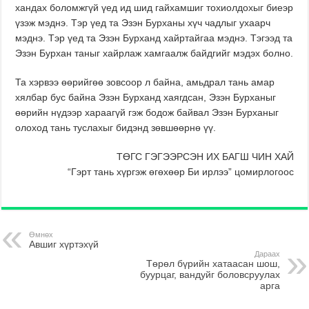
хандах боломжгүй үед ид шид гайхамшиг тохиолдохыг биеэр
үзэж мэднэ. Тэр үед та Эзэн Бурханы хүч чадлыг ухаарч
мэднэ. Тэр үед та Эзэн Бурханд хайртайгаа мэднэ. Тэгээд та
Эзэн Бурхан таныг хайрлаж хамгаалж байдгийг мэдэх болно.
Та хэрвээ өөрийгөө зовсоор л байна, амьдрал тань амар
хялбар бус байна Эзэн Бурханд хаягдсан, Эзэн Бурханыг
өөрийн нүдээр хараагүй гэж бодож байвал Эзэн Бурханыг
олоход тань туслахыг бидэнд зөвшөөрнө үү.
ТӨГС ГЭГЭЭРСЭН ИХ БАГШ ЧИН ХАЙ
“Гэрт тань хүргэж өгөхөөр Би ирлээ” цомирлогоос
Өмнөх
Авшиг хүртэхүй
Дараах
Төрөл бүрийн хатаасан шош,
буурцаг, вандуйг боловсруулах
арга