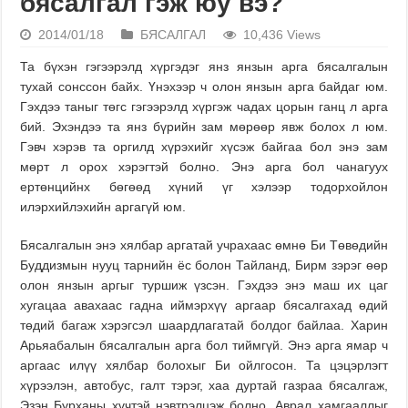
бясалгал гэж юу вэ?
2014/01/18
БЯСАЛГАЛ
10,436 Views
Та бүхэн гэгээрэлд хүргэдэг янз янзын арга бясалгалын
тухай сонссон байх. Үнэхээр ч олон янзын арга байдаг юм.
Гэхдээ таныг төгс гэгээрэлд хүргэж чадах цорын ганц л арга
бий. Эхэндээ та янз бүрийн зам мөрөөр явж болох л юм.
Гэвч хэрэв та оргилд хүрэхийг хүсэж байгаа бол энэ зам
мөрт л орох хэрэгтэй болно. Энэ арга бол чанагуух
ертөнцийнх бөгөөд хүний үг хэлээр тодорхойлон
илэрхийлэхийн аргагүй юм.
Бясалгалын энэ хялбар аргатай учрахаас өмнө Би Төвөдийн
Буддизмын нууц тарнийн ёс болон Тайланд, Бирм зэрэг өөр
олон янзын аргыг туршиж үзсэн. Гэхдээ энэ маш их цаг
хугацаа авахаас гадна иймэрхүү аргаар бясалгахад өдий
төдий багаж хэрэгсэл шаардлагатай болдог байлаа. Харин
Арьяабалын бясалгалын арга бол тиймгүй. Энэ арга ямар ч
аргаас илүү хялбар болохыг Би ойлгосон. Та цэцэрлэгт
хүрээлэн, автобус, галт тэрэг, хаа дуртай газраа бясалгаж,
Эзэн Бурханы хүчтэй нэвтрэлцэж болно. Аврал хамгааллыг