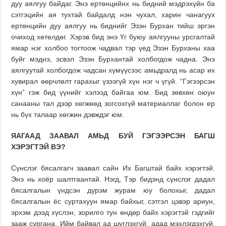
дуу аялгуу байдаг. Энэ ертөнцийнх нь бидний мэдрэхүйн ба
сэтгэцийн ая тухтай байдалд нэн чухал, харин чанагуух
ертөнцийн дуу аялгуу нь биднийг Эзэн Бурхан тийш эргэн
очиход хөтөлдөг. Хэрэв бид энэ Үг буюу аялгууны урсгалтай
ямар нэг холбоо тогтоож чадвал тэр үед Эзэн Бурханы хаа
буйг мэднэ, эсвэл Эзэн Бурхантай холбогдож чадна. Энэ
аялгуутай холбогдож чадсан хүмүүсээс амьдралд нь асар их
хувирал өөрчлөлт гарахыг үзээгүй хүн нэг ч үгүй. “Гэгээрсэн
хүн” гэж бид үүнийг хэлээд байгаа юм. Бид зөвхөн оюун
санааны тал дээр хөгжөөд зогсохгүй материаллаг болон ер
нь бүх талаар хөгжин дэвждэг юм.
ЯАГААД ЗААВАЛ АМЬД БУЙ ГЭГЭЭРСЭН БАГШ
ХЭРЭГТЭЙ ВЭ?
Сүнслэг бясалгагч заавал сайн Их Багштай байх хэрэгтэй.
Энэ нь хоёр шалтгаантай. Нэгд, Тэр бидэнд сүнслэг дадал
бясалгалын үндсэн дүрэм журам юу болохыг, дадал
бясалгалын ёс суртахуун ямар байхыг, сэтгэл цэвэр ариун,
эрхэм дээд хүслэн, зорилго тун өндөр байх хэрэгтэй гэдгийг
зааж сургана. Ийм байвал ад шүглэхгүй, адад мэхлэгдэхгүй.