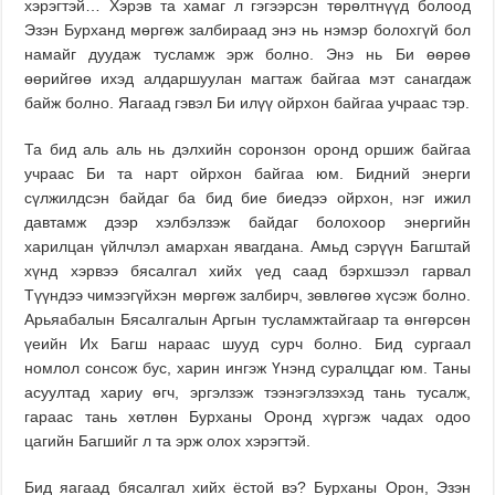
хэрэгтэй… Хэрэв та хамаг л гэгээрсэн төрөлтнүүд болоод
Эзэн Бурханд мөргөж залбираад энэ нь нэмэр болохгүй бол
намайг дуудаж тусламж эрж болно. Энэ нь Би өөрөө
өөрийгөө ихэд алдаршуулан магтаж байгаа мэт санагдаж
байж болно. Яагаад гэвэл Би илүү ойрхон байгаа учраас тэр.
Та бид аль аль нь дэлхийн соронзон оронд оршиж байгаа
учраас Би та нарт ойрхон байгаа юм. Бидний энерги
сүлжилдсэн байдаг ба бид бие биедээ ойрхон, нэг ижил
давтамж дээр хэлбэлзэж байдаг болохоор энергийн
харилцан үйлчлэл амархан явагдана. Амьд сэрүүн Багштай
хүнд хэрвээ бясалгал хийх үед саад бэрхшээл гарвал
Түүндээ чимээгүйхэн мөргөж залбирч, зөвлөгөө хүсэж болно.
Арьяабалын Бясалгалын Аргын тусламжтайгаар та өнгөрсөн
үеийн Их Багш нараас шууд сурч болно. Бид сургаал
номлол сонсож бус, харин ингэж Үнэнд суралцдаг юм. Таны
асуултад хариу өгч, эргэлзэж тээнэгэлзэхэд тань тусалж,
гараас тань хөтлөн Бурханы Оронд хүргэж чадах одоо
цагийн Багшийг л та эрж олох хэрэгтэй.
Бид яагаад бясалгал хийх ёстой вэ? Бурханы Орон, Эзэн