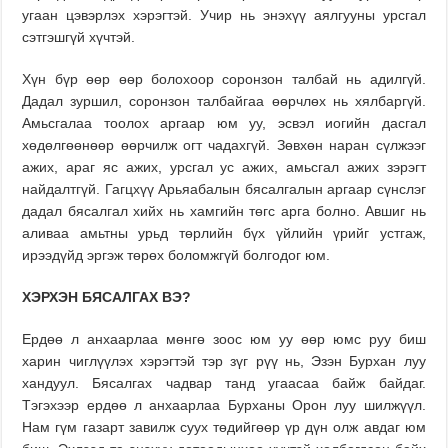
угаан цэвэрлэх хэрэгтэй. Учир нь энэхүү аялгууны урсгал
сэтгэшгүй хүчтэй.
Хүн бүр өөр өөр болохоор соронзон талбай нь адилгүй.
Дадал зуршил, соронзон талбайгаа өөрчлөх нь хялбаргүй.
Амьсгалаа тоолох аргаар юм уу, эсвэл иогийн дасгал
хөдөлгөөнөөр өөрчилж огт чадахгүй. Зөвхөн наран сүлжээг
ажих, араг яс ажих, урсгал ус ажих, амьсгал ажих зэрэгт
найдалтгүй. Гагцхүү Арьяабалын бясалгалын аргаар сүнслэг
дадал бясалгал хийх нь хамгийн төгс арга болно. Авшиг нь
аливаа амьтны урьд төрлийн бүх үйлийн үрийг устгаж,
ирээдүйд эргэж төрөх боломжгүй болгодог юм.
ХЭРХЭН БЯСАЛГАХ ВЭ?
Ердөө л анхаарлаа мөнгө зоос юм уу өөр юмс руу биш
харин чиглүүлэх хэрэгтэй тэр зүг рүү нь, Эзэн Бурхан луу
хандуул. Бясалгах чадвар танд угаасаа байж байдаг.
Тэгэхээр ердөө л анхаарлаа Бурханы Орон луу шилжүүл.
Нам гүм газарт завилж суух төдийгөөр үр дүн олж авдаг юм