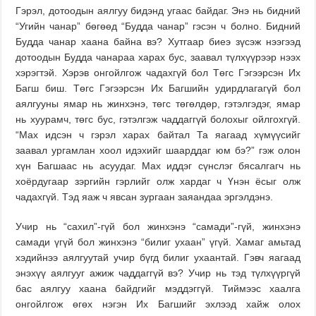
Гэрэл, дотоодын аялгуу бидэнд угаас байдаг. Энэ нь бидний
“Угийн чанар” бөгөөд “Будда чанар” гэсэн ч болно. Бидний
Будда чанар хаана байна вэ? Хутгаар биеэ зүсэж нээгээд
дотоодын Будда чанараа харах бус, заавал түлхүүрээр нээх
хэрэгтэй. Хэрэв онгойлгож чадахгүй бол Төгс Гэгээрсэн Их
Багш биш. Төгс Гэгээрсэн Их Багшийн удирдлагагүй бол
аялгууны ямар нь жинхэнэ, төгс төгөлдөр, гэтэлгэдэг, ямар
нь хуурамч, төгс бус, гэтэлгэж чаддаггүй болохыг ойлгохгүй.
“Мах идсэн ч гэрэл харах байтал Та яагаад хүмүүсийг
заавал ургамлан хоол идэхийг шаарддаг юм бэ?” гэж олон
хүн Багшаас нь асуудаг. Max иддэг сүнслэг бясалгагч нь
хоёрдугаар зэргийн гэрлийг олж хардаг ч Үнэн ёсыг олж
чадахгүй. Тэд яаж ч явсан зургаан заяандаа эргэлдэнэ.
Учир нь “сахил”-гүй бол жинхэнэ “самади”-гүй, жинхэнэ
самади үгүй бол жинхэнэ “билиг ухаан” үгүй. Хамаг амьтад
хэдийнээ аялгуутай учир бүгд билиг ухаантай. Гэвч яагаад
энэхүү аялгууг ажиж чаддаггүй вэ? Учир нь тэд түлхүүргүй
бас аялгуу хаана байдгийг мэддэггүй. Тиймээс хаалга
онгойлгож өгөх нэгэн Их Багшийг эхлээд хайж олох