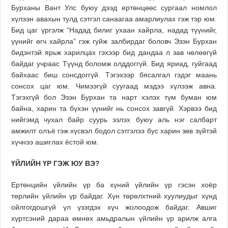
Бурханы Вант Улс буюу дээд ертөнцөөс сургаал номлол
хүлээн авахын тулд сэтгэл санаагаа амарлиулах гэж тэр юм.
Бид цаг үргэлж “Надад билиг ухаан хайрла, надад түүнийг,
үүнийг өгч хайрла” гэж гуйж залбирдаг боловч Эзэн Бурхан
бидэнтэй ярьж харилцах гэхээр бид дандаа л зав чөлөөгүй
байдаг учраас Түүнд боломж олддоггүй. Бид яриад, гуйгаад
байхаас биш сонсдоггүй. Тэгэхээр бясалгал гэдэг маань
сонсох цаг юм. Чимээгүй суугаад мэдээ хүлээж авна.
Тэгэхгүй бол Эзэн Бурхан та нарт хэлэх түм буман юм
байна, харин та бүхэн үүнийг нь сонсох завгүй. Хэрвээ бид
нийгэмд чухал байр суурь эзлэх буюу аль нэг салбарт
амжилт олъё гэж хүсвэл бодол сэтгэлээ бус харин зөв зүйтэй
хүчнээ ашиглах ёстой юм.
Ү
ЙЛИЙН
Ү
Р
ГЭЖ
ЮУ
ВЭ
?
Ертөнцийн үйлийн үр ба хүний үйлийн үр гэсэн хоёр
төрлийн үйлийн үр байдаг. Хүн төрөлхтний хуулиудыг хүнд
ойлгогдошгүй үл үзэгдэх хүч жолоодож байдаг. Авшиг
хүртсэний дараа өмнөх амьдралын үйлийн үр арилж алга