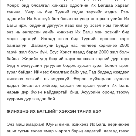
Хоёрт, бид бясалгал хийхдээ одоогийн Их Багшаа харвал
танина. Учир нь бид Түүний гадна төрхийг мэднэ. Гэвч
одоогийн Их Багшгүй бол бясалгах үеэр өнгөрсөн үеийн Их
Багш ирж, биднийг дагуулж явах юм уу эсвэл ном тайлбал
энэ нь өнгөрсөн үеийн жинхэнэ Их Багш мөн эсэхийг бид
мэдэх аргагүй. Яагаад гэвэл бид Түүнийг ерөөсөө харж
байгаагүй. Шагжамуни Будда нас нөгчөөд хэдийнээ 2500
гаруй жил болж буй. Есүс Христ яваад бараг 2000 жил болж
байна. Жирийн үед бидний харж заншсан тэдний дүр төрх
бүгд л хүмүүсийн ургуулан бодож зурсан зураг болон гэрэл
зураг байдаг. Иймээс бясалгаж байх үед Тэд бидэнд үзэгдвэл
жинхэнэ эсэхийг нь мэдэхгүй. Өөрөө муйхарлан сүнслэг
дадал бясалгал хийгээд харсан өнгөрсөн үеийн Их Багш
нарын дүр бүхэн найдвартай биш. Асуурийн оронд тэрхүү
хуурамч дүр зөндөө бий.
ЖИНХЭНЭ ИХ БАГШИЙГ ХЭРХЭН ТАНИХ ВЭ?
Энэ маш амархан! Юуны өмнө, жинхэнэ Их Багш өөрийнхөө
ашиг тусын төлөө ямар ч өргөл барьц авдаггүй, яагаад гэвэл