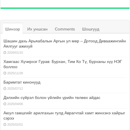
Шинээр
Их уншсан
Comments
Шошгууд
Шашин дахь Арьяабалын Аргын ул мөр – Дотоод Диваажингийн
Аялгууг ажихуй
2026/01/10
Хамгаас Хүчирхэг Гурав: Бурхан, Тим Ко Тү, Бурханы хүү НЭГ
боллоо
2025/11/28
Баримтат кинонууд
2025/07/12
Дэлхийн сүйрэл болон үйлийн үрийн төлөөх айдас
2025/04/06
Аюул гамшгийг арилгахын тулд Аврагчтай хамт жинхэнэ хайрыг
сэрээ
2025/02/01