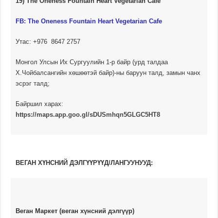
19) The Oneness Fountain Heart Vegetarian Cafe
FB: The Oneness Fountain Heart Vegetarian Cafe
Утас: +976 8647 2757
Монгол Улсын Их Сургуулийн 1-р байр (урд талдаа
Х.Чойбалсангийн хөшөөтэй байр)-ны баруун талд, замын чанх
эсрэг талд;
Байршил харах:
https://maps.app.goo.gl/sDUSmhqn5GLGC5HT8
ВЕГАН ХҮНСНИЙ ДЭЛГҮҮРҮҮД/ЛАНГУУНУУД:
Веган Маркет (веган хүнсний дэлгүүр)