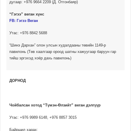
дугаар: +976 9664 2209 (Д. Отгонбаяр)
“Гэгээ” веган хүнс
FB:
Гэгээ Веган
Утас: +976 8842 5688
“Шинэ Дархан” олон улсын худалдааны төвийн 1149-р
павилонь (Төв хаалгаар ороод шатны хажуугаар баруун гар
тийш эргэхэд хоёр дахь павилонь)
ДОРНОД
Чойбалсан хотод “Түмэн-Өлзийт” веган дэлгүүр
Утас: +976 9989 6148, +976 8857 3015
Байршил харах: