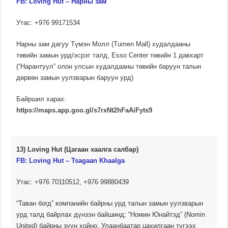
FB: Loving Hut – Нарны зам
Утас: +976 99171534
Нарны зам дагуу Түмэн Молл (Tumen Mall) худалдааны
төвийн замын урд/эсрэг талд, Esso Center төвийн 1 давхарт
(“Нарантуул” олон улсын худалдааны төвийн баруун талын
дөрвөн замын уулзварын баруун урд)
Байршил харах:
https://maps.app.goo.gl/s7rxNt2hFaAiFyts9
13) Loving Hut (Цагаан хаалга салбар)
FB: Loving Hut – Tsagaan Khaalga
Утас: +976 70110512, +976 99880439
“Таван богд” компанийн байрны урд талын замын уулзварын
урд талд байрлах дүнзэн байшинд; “Номин Юнайтэд” (Nomin
United) байрны зүүн хойно, Улаанбаатар цахилгаан түгээх