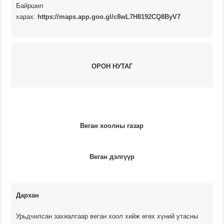
Байршил
харах:
https://maps.app.goo.gl/c8wL7H8192CQ8ByV7
ОРОН НУТАГ
Веган хоолны газар
Веган дэлгүүр
Дархан
Урьдчилсан захиалгаар веган хоол хийж өгөх хүний утасны