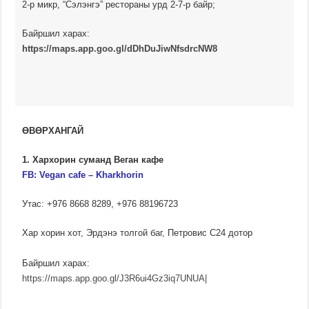
2-р микр, “Сэлэнгэ” рестораны урд 2-7-р байр;
Байршил харах:
https://maps.app.goo.gl/dDhDuJiwNfsdrcNW8
ӨВӨРХАНГАЙ
1. Хархорин суманд Веган кафе
FB: Vegan cafe – Kharkhorin
Утас: +976 8668 8289, +976 88196723
Хар хорин хот, Эрдэнэ толгой баг, Петровис С24 дотор
Байршил харах:
https://maps.app.goo.gl/J3R6ui4Gz3iq7UNUA|