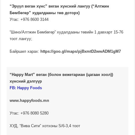
“Эрүүл веган хүнс” веган хүнсний лангуу (“Алтжин
Бөмбөгөр” худалдааны төв доторх)
Утас: +976 8600 3144
“Шинэ/Алтжин Бөмбөгөр” худалдааны төвийн 1 давхарт 15-76
тоот лангуу;
Байршил харах:
https://goo.gl/maps/pjBxmtD2wwADM1gM7
“Happy Mart” веган (болон вежетариан (цагаан хоол))
хүнсний дэлгүүр
FB:
Happy Foods
www.happyfoods.mn
Утас: +976 8080 5280
ХУД, “Вива Сити” хотхоны S/6-3,4 тоот