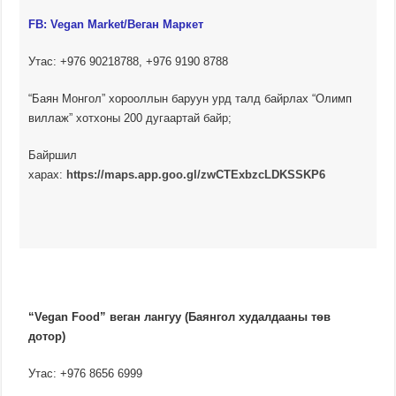
FB:
Vegan Market/Веган Маркет
Утас: +976 90218788, +976 9190 8788
“Баян Монгол” хорооллын баруун урд талд байрлах “Олимп
виллаж” хотхоны 200 дугаартай байр;
Байршил
харах:
https://maps.app.goo.gl/zwCTExbzcLDKSSKP6
“Vegan Food” веган лангуу (Баянгол худалдааны төв
дотор)
Утас: +976 8656 6999