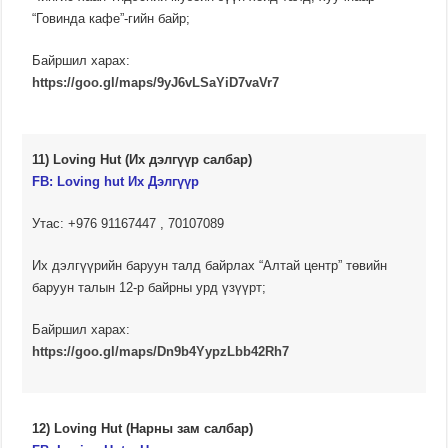
“Говинда кафе”-гийн байр;
Байршил харах:
https://goo.gl/maps/9yJ6vLSaYiD7vaVr7
11) Loving Hut (Их дэлгүүр салбар)
FB: Loving hut Их Дэлгүүр
Утас: +976 91167447 , 70107089
Их дэлгүүрийн баруун талд байрлах “Алтай центр” төвийн
баруун талын 12-р байрны урд үзүүрт;
Байршил харах:
https://goo.gl/maps/Dn9b4YypzLbb42Rh7
12) Loving Hut (Нарны зам салбар)