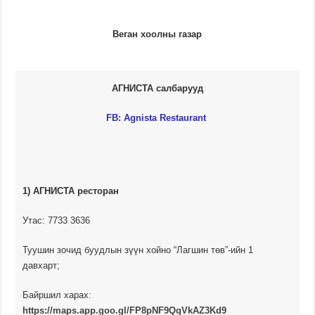
Веган хоолны газар
АГНИСТА салбарууд
FB:
Agnista Restaurant
1) АГНИСТА ресторан
Утас: 7733 3636
Туушин зочид буудлын зүүн хойно “Лагшин төв”-ийн 1
давхарт;
Байршил харах:
https://maps.app.goo.gl/FP8pNF9QqVkAZ3Kd9