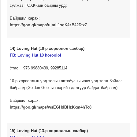
сүлжээ ТӨХК-ийн байрны урд;
Байршил харах:
https://goo.gl/maps/ujmL1sqK4zB42Dtx7
14) Loving Hut (10-р хороолол салбар)
FB: Loving Hut 10 horoolol
Утас: +976 99880439, 99285114
10-р хорооллын урд талын автобусны чанх урд талд байдаг
байранд (Golden Gobi-ын нэрийн дэлгүүр байдаг байранд);
Байршил харах:
https://goo.gl/maps/wsEGHdBHzKxm4hTc8
15) Loving Hut (13-р хорооллын салбар)