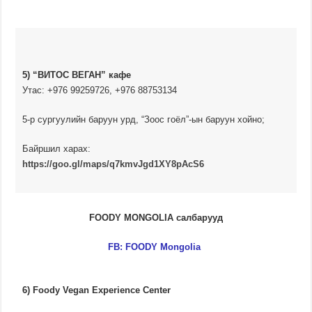
5) “ВИТОС ВЕГАН” кафе
Утас: +976 99259726, +976 88753134
5-р сургуулийн баруун урд, “Зоос гоёл”-ын баруун хойно;
Байршил харах:
https://goo.gl/maps/q7kmvJgd1XY8pAcS6
FOODY MONGOLIA салбарууд
FB: FOODY Mongolia
6) Foody Vegan Experience Center