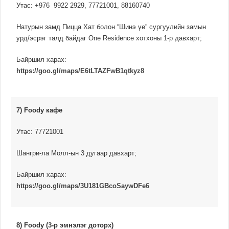
Утас: +976 9922 2929, 77721001, 88160740
Натурын замд Пицца Хат болон “Шинэ үе” сургуулийн замын
урд/эсрэг талд байдаг One Residence хотхоны 1-р давхарт;
Байршил харах:
https://goo.gl/maps/E6tLTAZFwB1qtkyz8
7) Foody кафе
Утас: 77721001
Шангри-ла Молл-ын 3 дугаар давхарт;
Байршил харах:
https://goo.gl/maps/3U181GBcoSaywDFe6
8) Foody (3-р эмнэлэг доторх)