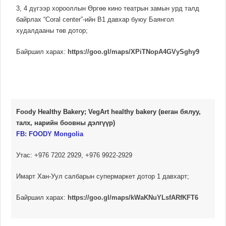
3, 4 дүгээр хорооллын Өргөө кино театрын замын урд талд
байрлах “Coral center”-ийн В1 давхар буюу Баянгол
худалдааны төв дотор;
Байршил харах:
https://goo.gl/maps/XPiTNopA4GVySghy9
Foody Healthy Bakery; VegArt healthy bakery (веган бялуу,
талх, нарийн боовны дэлгүүр)
FB: FOODY Mongolia
Утас: +976 7202 2929, +976 9922-2929
Имарт Хан-Уул салбарын супермаркет дотор 1 давхарт;
Байршил харах:
https://goo.gl/maps/kWaKNuYLsfARfKFT6