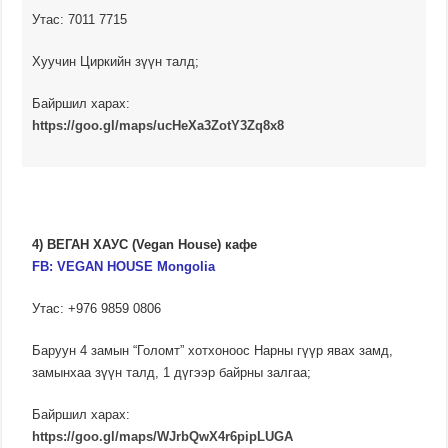
Утас: 7011 7715
Хуучин Циркийн зүүн талд;
Байршил харах:
https://goo.gl/maps/ucHeXa3ZotY3Zq8x8
4) ВЕГАН ХАУС (Vegan House) кафе
FB:
VEGAN HOUSE Mongolia
Утас: +976 9859 0806
Баруун 4 замын “Голомт” хотхоноос Нарны гүүр явах замд,
замынхаа зүүн талд, 1 дүгээр байрны залгаа;
Байршил харах:
https://goo.gl/maps/WJrbQwX4r6pipLUGA