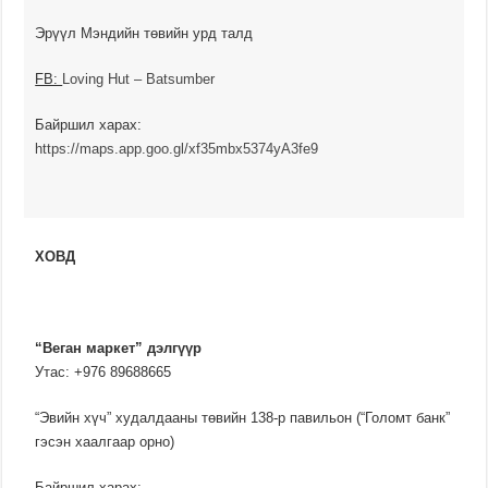
Эрүүл Мэндийн төвийн урд талд
FB:
Loving Hut – Batsumber
Байршил харах:
https://maps.app.goo.gl/xf35mbx5374yA3fe9
ХОВД
“Веган маркет” дэлгүүр
Утас: +976 89688665
“Эвийн хүч” худалдааны төвийн 138-р павильон (“Голомт банк”
гэсэн хаалгаар орно)