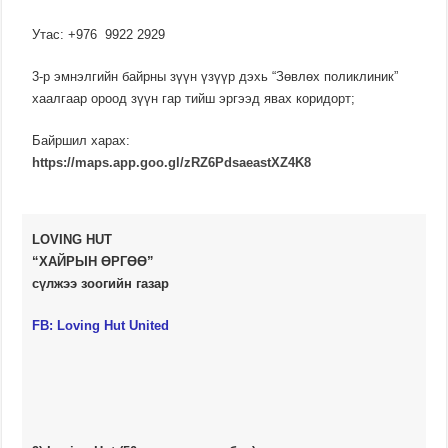
Утас: +976 9922 2929
3-р эмнэлгийн байрны зүүн үзүүр дэхь “Зөвлөх поликлиник”
хаалгаар ороод зүүн гар тийш эргээд явах коридорт;
Байршил харах:
https://maps.app.goo.gl/zRZ6PdsaeastXZ4K8
LOVING HUT
“ХАЙРЫН ӨРГӨӨ”
сүлжээ зоогийн газар
FB:
Loving Hut United