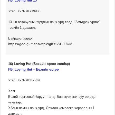
FB:
Loving Hut 13
Утас: +976 91719988
13-ын автобусны буудлын чанх урд талд, “Амьдрах урлаг”
төвийн 1 давхарт;
Байршил харах:
https://goo.gl/maps/dtpk9gbYC3TLF8ki8
16) Loving Hut (Бөхийн өргөө салбар)
FB:
Loving Hut – Бөхийн өргөө
Утас: +976 91112214
Хаяг:
Бөхийн өргөөний баруун талд, Баянзүрх зах руу эргэдэг
уулзвар,
ХАА-н яамны чанх урд, Орчлон комплекс хорооллын 1
давхарт;