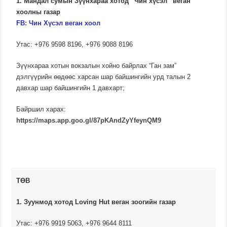
1. Мандал сумын Зүүнхараа хотод “Чин хүсэл” веган
хоолны газар
FB:
Чин Хүсэл веган хоол
Утас: +976 9598 8196, +976 9088 8196
Зүүнхараа хотын вокзалын хойно байрлах “Ган зам”
дэлгүүрийн өөдөөс харсан шар байшингийн урд талын 2
давхар шар байшингийн 1 давхарт;
Байршил харах:
https://maps.app.goo.gl/87pKAndZyYfeynQM9
ТӨВ
1. Зуунмод хотод Loving Hut веган зоогийн газар
Утас: +976 9919 5063, +976 9644 8111