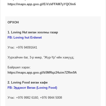
https://maps.app.goo.gl/EiVzkFFAM7yYQCfm6
ОРХОН
1. Loving Hut веган хоолны газар
FB:
Loving hut Erdenet
Утас: +976 94091641
Уурхайчин баг, 3-р микр, “Жүр-Үр”-ийн хажууд;
Байршил харах:
https://maps.app.goo.gl/b5MRqz24uim7ZRm9A
2. Loving Food веган кафе
FB: Эрдэнэт Веган (Loving Food)
Утас: +976 9982 6160, +976 9944 5008