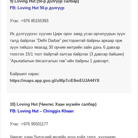
9) Loving Hut (50-р дэлгүүр салбар)
FB:
Loving Hut 50-р дэлгүүр
Утас: +976 85155393
Их дэлгүүрээс хуучин Цирк орох замд усан оргилуурын зүүн
талд байрлах “Delhi Darbar” ресторантай байрны аркаар орж
зүүн тийшээ явахад 30 орчим метрийн зайн дахь 6 давхар
тоосгон 15/1 тоот байртай залгаа байрлах (3 давхар байшин)
“Арьяабалын бясалгалын төв”-ийн байрны 1 давхарт;
Байршил харах:
https://maps.app.goo.gl/uWp7ciE8mEUJA44Y8
10) Loving Hut (Чингис Хаан музейн салбар)
FB: Loving Hut – Chinggis Khaan
Утас: +976 95501177
Чингис хаан Үндэсний музейн зүүн хойд талд, хуучнаар