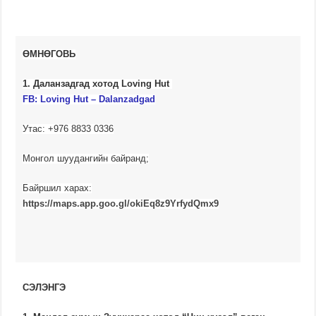
ӨМНӨГОВЬ
1. Даланзадгад хотод Loving Hut
FB: Loving Hut – Dalanzadgad
Утас: +976 8833 0336
Монгол шуудангийн байранд;
Байршил харах:
https://maps.app.goo.gl/okiEq8z9YrfydQmx9
СЭЛЭНГЭ