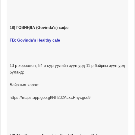
18) ГОВИНДА (Govinda’s) кафе
FB:
Govinda’s Healthy cafe
13-р хороолол, 84-р сургуулийн зүүн урд 11-р байрны зүүн урд
буланд;
Байршил харах:
https://maps.app.goo.gl/NH232AcxcPnycgce9