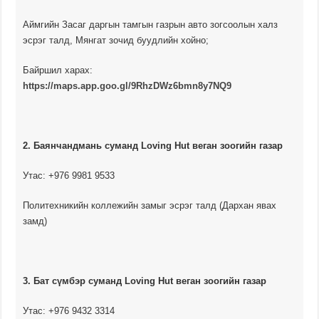
Аймгийн Засаг даргын тамгын газрын авто зогсоолын халз
эсрэг талд, Мянгат зочид буудлийн хойно;
Байршил харах:
https://maps.app.goo.gl/9RhzDWz6bmn8y7NQ9
2. Баянчандмань суманд Loving Hut веган зоогийн газар
Утас: +976 9981 9533
Политехникийн коллежийн замыг эсрэг талд (Дархан явах
замд)
3. Бат сүмбэр суманд Loving Hut веган зоогийн газар
Утас: +976 9432 3314