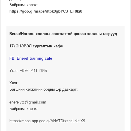
Байршил харах:
https://goo.gl/maps/dtpk9gbYC3TLF8ki8
Веган/Ногоон хоолны сонголттой цагаан хоолны газрууд
17) ЭНЭРЭЛ сургалтын кафе
FB:
Enerel training cafe
Утас: +976
9411 2645
Хаяг:
Багшийн хөгжлийн ордны 1-р давхарт;
enerelvtc@gmail.com
Байршил харах:
https://maps.app.goo.gl/AHATDfxsnsLrUtiX9