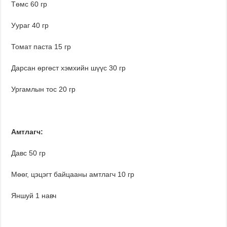
Төмс 60 гр
Уураг 40 гр
Томат паста 15 гр
Дарсан өргөст хэмхийн шүүс 30 гр
Ургамлын тос 20 гр
Амтлагч:
Давс 50 гр
Мөөг, цэцэгт байцааны амтлагч 10 гр
Яншуй 1 навч