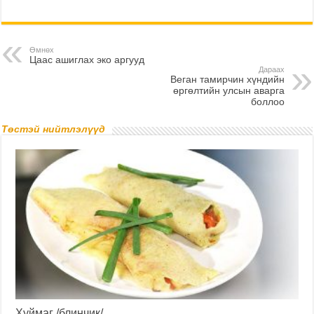
Өмнөх
Цаас ашиглах эко аргууд
Дараах
Веган тамирчин хүндийн
өргөлтийн улсын аварга
боллоо
Төстэй нийтлэлүүд
Хуймаг /блинчик/