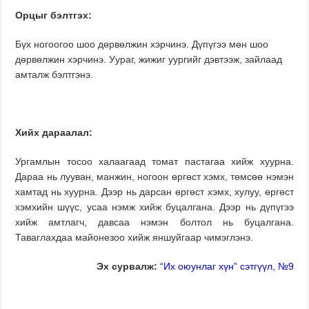
Орцыг бэлтгэх:
Бүх ногоогоо шоо дөрвөлжин хэрчинэ. Дүпүгээ мөн шоо
дөрвөлжин хэрчинэ. Уураг, жижиг уургийг дэвтээж, зайлаад
амталж бэлтгэнэ.
Хийх дараалал:
Ургамлын тосоо халаагаад томат пастагаа хийж хуурна.
Дараа нь лууван, манжин, ногоон өргөст хэмх, төмсөө нэмэн
хамтад нь хуурна. Дээр нь дарсан өргөст хэмх, хулуу, өргөст
хэмхийн шүүс, усаа нэмж хийж буцалгана. Дээр нь дүпүгээ
хийж амтлагч, давсаа нэмэн болтол нь буцалгана.
Таваглахдаа майонезоо хийж яншуйгаар чимэглэнэ.
Эх сурвалж:
“Их оюунлаг хүн” сэтгүүл, №9