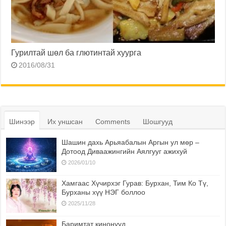
Гурилтай шөл ба глютинтай хуурга
2016/08/31
Шинээр
Их уншсан
Comments
Шошгууд
Шашин дахь Арьяабалын Аргын ул мөр –
Дотоод Диваажингийн Аялгууг ажихуй
2026/01/10
Хамгаас Хүчирхэг Гурав: Бурхан, Тим Ко Тү,
Бурханы хүү НЭГ боллоо
2025/11/28
Баримтат кинонууд