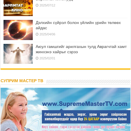
2025/07/12
Дэлхийн сүйрэл болон үйлийн үрийн төлөөх
айдас
2025/04/06
Аюул гамшгийг арилгахын тулд Аврагчтай хамт
жинхэнэ хайрыг сэрээ
2025/02/01
СУПРИМ МАСТЕР ТВ