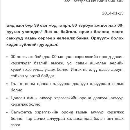
Төгс Гэгээрсэн Их Багш Чин Хай
2014-01-15
Бид жил бүр 99 сая мод тайрч, 80 тэрбум ам.доллар 00-
руугаа урсгадаг.
*
Энэ нь байгаль орчин болоод мөнгө
санхүүд маань сөргөөр нөлөөлж байна. Орлуулж болох
хэдэн зүйлсийг дурдвал
:
00 ашиглаж байхдаа 00-ын цаас хэрэглэхийн оронд дахин
хэрэглэдэг бээлий өмсөж, ус, саван ашиглан өөрийн
хувийн хэсгүүдээ угааж болно. Ингэх нь илүү цэвэр ариун,
сайхан үнэртэй байдаг.
Гал тогооны цаасан алчуураа даавуун алчуураар сольж
болно.
Цаасан амны алчуур хэрэглэхийн оронд даавуун алчуур
хэрэглэж болно.
Сальфетка хэрэглэхийн оронд гарын алчуур хэрэглэж
болно. Гар арчих алчуураа халаасандаа бэлэн авч явах
зэрэг.