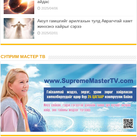
айдас
2025/04/06
Аюул гамшгийг арилгахын тулд Аврагчтай хамт
жинхэнэ хайрыг сэрээ
2025/02/01
СУПРИМ МАСТЕР ТВ