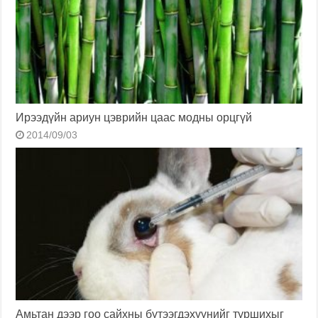
Ирээдүйн ариун цэврийн цаас модны орцгүй
2014/09/03
Амьтан дээр гоо сайхны бүтээгдэхүүнийг туршихыг