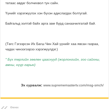
татаас авдаг болчихвол тун сайн.
Үүнийг хэрэгжүүлэх хэн бүхэн адислагдах болтугай.
Байгальд ээлтэй байх арга зам бүрд санаачилгатай бай.
(Төгс Гэгээрсэн Их Багш Чин Хай үүнийг хаа явсан газраа,
чадах чинээгээрээ хэрэгжүүлдэг.)
*
Бүх төрлийн зөөлөн цааснууд
(
жорлонгийн, гоо сайхны,
амны, нүүр гарын
)
Эх сурвалж:
www.suprememastertv.com/msg-smch/
Өмнөх