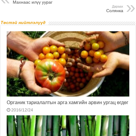
Махнаас илүү уураг
Дараах
Солянка
Төстэй нийтлэлүүд
Органик тариалалтын арга хамгийн арвин ургац өгдөг
2016/12/24