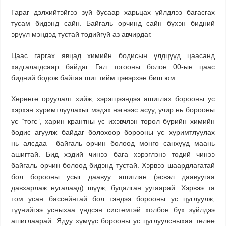
Гараг дэлхийтэйгээ зүй бусаар харьцах үйлдлээ багасгах
тусам бидэнд сайн. Байгаль орчинд сайн бүхэн бидний
эрүүл мэндэд тустай төдийгүй аз авчирдаг.
Цаас гаргах явцад химийн бодисын үлдцүүд цаасанд
хадгалагдсаар байдаг. Гал тогооны болон 00-ын цаас
бидний бодож байгаа шиг тийм цэвэрхэн биш юм.
Хөрөнгө оруулалт хийж, хэрэгцээндээ ашиглах борооны ус
хэрхэн хуримтлуулахыг мэдэх нэгнээс асуу, учир нь борооны
ус “төгс”, харин крантны ус ихэвчлэн төрөл бүрийн химийн
бодис агуулж байдаг болохоор борооны ус хуримтлуулах
нь алсдаа байгаль орчин болоод мөнгө санхүүд маань
ашигтай. Бид хэдий чинээ бага хэрэглэнэ төдий чинээ
байгаль орчин болоод бидэнд тустай. Хэрвээ шаардлагатай
бол борооны усыг даавуу ашиглан (эсвэл даавуугаа
давхарлаж нугалаад) шүүж, буцалган уугаарай. Хэрвээ та
том усан бассейнтай бол тэндээ борооны ус цуглуулж,
түүнийгээ усныхаа үндсэн системтэй холбон бүх зүйлдээ
ашиглаарай. Ядуу хүмүүс борооны ус цуглуулсныхаа төлөө