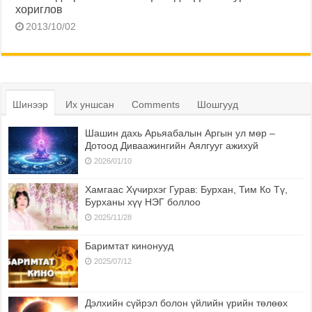
хориглов
2013/10/02
Шинээр
Их уншсан
Comments
Шошгууд
Шашин дахь Арьяабалын Аргын ул мөр –
Дотоод Диваажингийн Аялгууг ажихуй
2026/01/10
Хамгаас Хүчирхэг Гурав: Бурхан, Тим Ко Тү,
Бурханы хүү НЭГ боллоо
2025/11/28
Баримтат кинонууд
2025/07/12
Дэлхийн сүйрэл болон үйлийн үрийн төлөөх