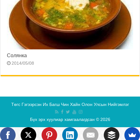
Солянка
2014/05/08
Төгс Гэгээрсэн Их Багш Чин Хайн Олон Улсын Нийгэмлэг
Бүх эрх хуулиар хамгаалагдсан © 2026