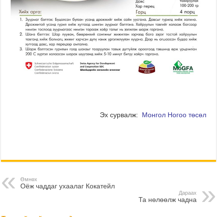
Эх сурвалж:
Монгол Ногоо төсөл
Өмнөх
Оёж чаддаг ухаалаг Кокатейл
Дараах
Та нөлөөлж чадна