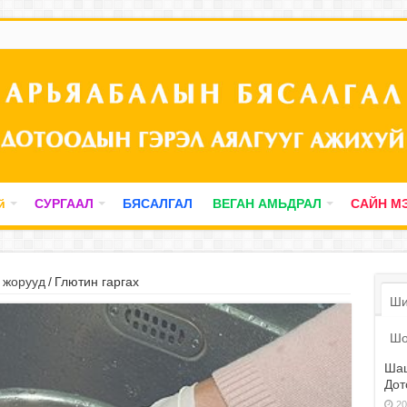
й
СУРГААЛ
БЯСАЛГАЛ
ВЕГАН АМЬДРАЛ
САЙН М
 жорууд
/
Глютин гаргах
Ши
Шо
Шаш
Дот
20