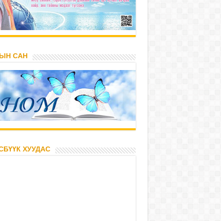
ЫН САН
СБҮҮК ХУУДАС