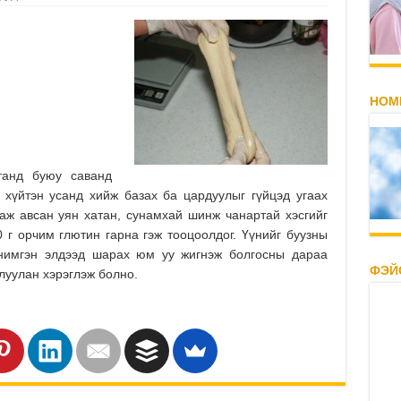
НОМ
утанд буюу саванд
 хүйтэн усанд хийж базах ба цардуулыг гүйцэд угаах
гаж авсан уян хатан, сунамхай шинж чанартай хэсгийг
0 г орчим глютин гарна гэж тооцоолдог. Үүнийг буузны
 нимгэн элдээд шарах юм уу жигнэж болгосны дараа
ФЭЙ
луулан хэрэглэж болно.