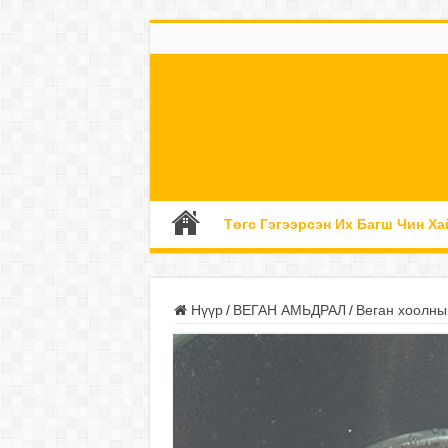
Төгс Гэгээрсэн Их Багш Чин Ха
Нүүр
/
ВЕГАН АМЬДРАЛ
/
Веган хоолны