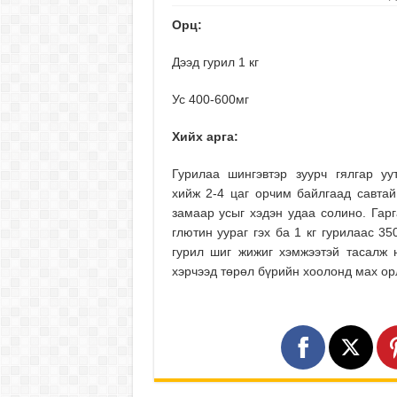
Орц:
Дээд гурил 1 кг
Ус 400-600мг
Хийх арга:
Гурилаа шингэвтэр зуурч гялгар у
хийж 2-4 цаг орчим байлгаад савтай
замаар усыг хэдэн удаа солино. Гар
глютин уураг гэх ба 1 кг гурилаас 35
гурил шиг жижиг хэмжээтэй тасалж
хэрчээд төрөл бүрийн хоолонд мах ор