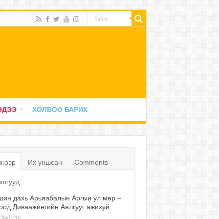
ЭДЭЭ
ХОЛБОО БАРИХ
нээр
Их уншсан
Comments
шгууд
ин дахь Арьяабалын Аргын ул мөр –
оод Диваажингийн Аялгууг ажихуй
26/01/10