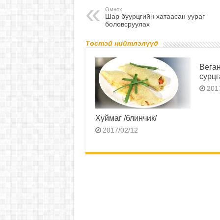
Өмнөх
Шар буурцгийн хатаасан уураг
боловсруулах
Төстэй нийтлэлүүд
Веган
сурц
201
Хуймаг /блинчик/
2017/02/12