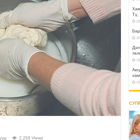
Хам
Тү,
20
Бар
20
Дэл
төл
20
Аюу
хам
20
СУП
ууд
2,259 Views