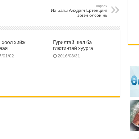
Дараах
Их Багш Анхдагч Ертөнцийг
эргэн олсон нь
 хоол хийж
Гурилтай шөл ба
гаая
глютинтай хуурга
7/01/02
2016/08/31