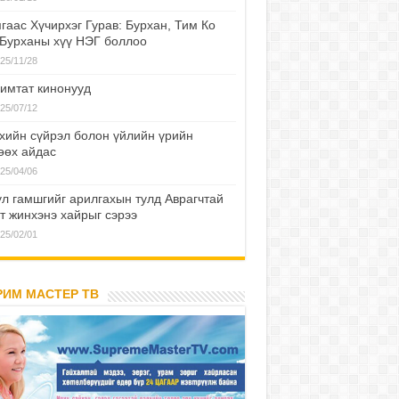
гаас Хүчирхэг Гурав: Бурхан, Тим Ко
 Бурханы хүү НЭГ боллоо
25/11/28
имтат кинонууд
25/07/12
хийн сүйрэл болон үйлийн үрийн
өөх айдас
25/04/06
л гамшгийг арилгахын тулд Аврагчтай
т жинхэнэ хайрыг сэрээ
25/02/01
РИМ МАСТЕР ТВ