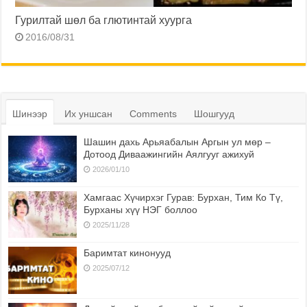
Гурилтай шөл ба глютинтай хуурга
2016/08/31
Шинээр
Их уншсан
Comments
Шошгууд
Шашин дахь Арьяабалын Аргын ул мөр –
Дотоод Диваажингийн Аялгууг ажихуй
2026/01/10
Хамгаас Хүчирхэг Гурав: Бурхан, Тим Ко Тү,
Бурханы хүү НЭГ боллоо
2025/11/28
Баримтат кинонууд
2025/07/12