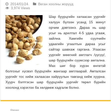
2014/01/24
Веган хоолны жорууд
3,974 Views
Шар буурцгийн хатаасан уургийг
халуун бүлээн усанд 15 минут
орчим дэвтээнэ. Дараа нь шар
усыг нь арилтал 4-5 удаа угааж,
зайлна. Хамгийн сүүлчийн
удаагийн угаалтын дараа усыг
сайтар шавхаж гаргана. Угаасан
уургийг мөөгний амтлагч /үүсүү/,
шар буурцгийн сүүмсээр амтална.
Мах шиг бор хүрэн өнгөтэй
болгохыг хүсвэл буурцгийн жангаар амтлаарай. Амталсан
уургийг тос хийж халаасан хайруулын тавганд хийж хуурна.
Хуурч бэлтгэсэн шар буурцгийн уургийг төрөл бүрийн
хоолонд хэрэглэх ба хөлдөөж хадгалж болно.
Өмнөх