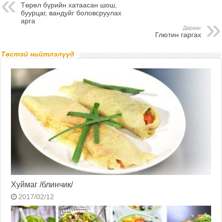
Төрөл бүрийн хатаасан шош,
буурцаг, вандуйг боловсруулах
арга
Дараах
Глютин гаргах
Төстэй нийтлэлүүд
Хуймаг /блинчик/
2017/02/12