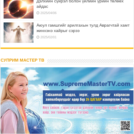
Дэлхийн сүйрэл болон үйлийн үрийн төлөөх
айдас
2025/04/06
Аюул гамшгийг арилгахын тулд Аврагчтай хамт
жинхэнэ хайрыг сэрээ
2025/02/01
СУПРИМ МАСТЕР ТВ