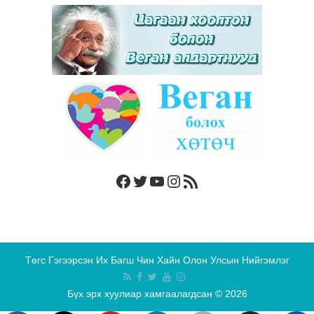
Facebook
Twitter
YouTube
Instagram
RSS Feed
Төгс Гэгээрсэн Их Багш Чин Хайн Олон Улсын Нийгэмлэг
Бүх эрх хуулиар хамгаалагдсан © 2026