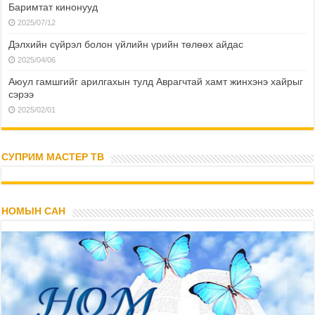
Баримтат кинонууд
2025/07/12
Дэлхийн сүйрэл болон үйлийн үрийн төлөөх айдас
2025/04/06
Аюул гамшгийг арилгахын тулд Аврагчтай хамт жинхэнэ хайрыг
сэрээ
2025/02/01
СУПРИМ МАСТЕР ТВ
НОМЫН САН