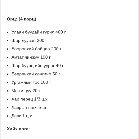
Орц: (4 порц)
Улаан буудайн гурил 400 г
Шар лууван 200 г
Бөөрөнхий байцаа 200 г
Амтат чинжүү 100 г
Шар буурцгийн уураг 40 г
Бөөрөнхий сонгино 50 г
Ургамлын тос 100 г
Магги цуу 20 г
Хар перец 1/3 ц.х
Лаврын навч Ѕ ш
Давс 1 ц.х
Хийх арга: