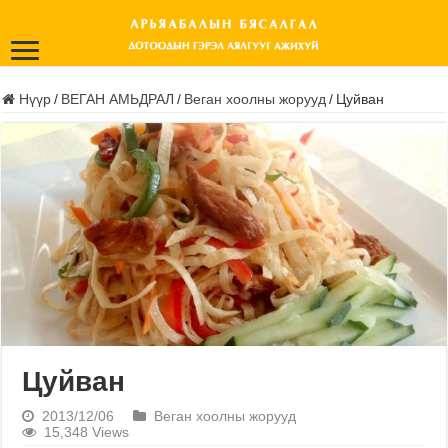
Нүүр
/
ВЕГАН АМЬДРАЛ
/
Веган хоолны жорууд
/
Цуйван
Цуйван
2013/12/06
Веган хоолны жорууд
15,348 Views