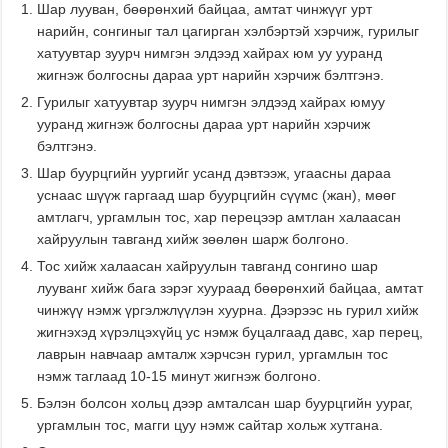
Шар лууван, бөөрөнхий байцаа, амтат чинжүүг урт
нарийн, сонгиныг тал цагирган хэлбэртэй хэрчиж, гурилыг
хатуувтар зуурч нимгэн элдээд хайрах юм уу ууранд
жигнэж болгосны дараа урт нарийн хэрчиж бэлтгэнэ.
Гурилыг хатуувтар зуурч нимгэн элдээд хайрах юмуу
ууранд жигнэж болгосны дараа урт нарийн хэрчиж
бэлтгэнэ.
Шар буурцгийн уургийг усанд дэвтээж, угаасны дараа
уснаас шүүж гаргаад шар буурцгийн сүүмс (жан), мөөг
амтлагч, ургамлын тос, хар перецээр амтлан халаасан
хайруулын тавганд хийж зөөлөн шарж болгоно.
Тос хийж халаасан хайруулын тавганд сонгино шар
лууванг хийж бага зэрэг хуураад бөөрөнхий байцаа, амтат
чинжүү нэмж үргэлжлүүлэн хуурна. Дээрээс нь гурил хийж
жигнэхэд хүрэлцэхүйц ус нэмж буцалгаад давс, хар перец,
лаврын навчаар амталж хэрчсэн гурил, ургамлын тос
нэмж таглаад 10-15 минут жигнэж болгоно.
Бэлэн болсон хольц дээр амталсан шар буурцгийн уураг,
ургамлын тос, магги цуу нэмж сайтар хольж хутгана.