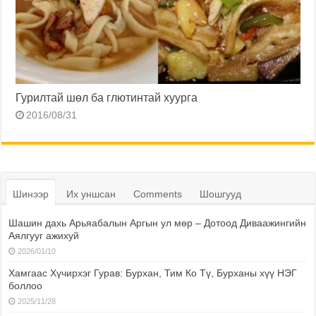
Гурилтай шөл ба глютинтай хуурга
2016/08/31
Шинээр
Их уншсан
Comments
Шошгууд
Шашин дахь Арьяабалын Аргын ул мөр – Дотоод Диваажингийн
Аялгууг ажихуй
2026/01/10
Хамгаас Хүчирхэг Гурав: Бурхан, Тим Ко Тү, Бурханы хүү НЭГ
боллоо
2025/11/28