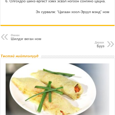
Олгохдоо шинэ өргөст хэмх эсвэл ногоон сонгино цацна.
Эх сурвалж: “Цагаан хоол-Эрүүл мэнд” ном
Өмнөх
Шилдэг веган ном
Дараах
Бууз
Төстэй нийтлэлүүд