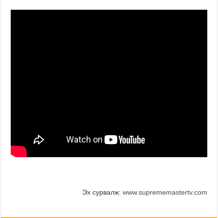
Эх сурвалж:
www.suprememastertv.com