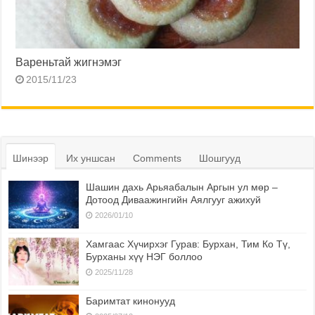
Вареньтай жигнэмэг
2015/11/23
Шинээр
Их уншсан
Comments
Шошгууд
Шашин дахь Арьяабалын Аргын ул мөр –
Дотоод Диваажингийн Аялгууг ажихуй
2026/01/10
Хамгаас Хүчирхэг Гурав: Бурхан, Тим Ко Тү,
Бурханы хүү НЭГ боллоо
2025/11/28
Баримтат кинонууд