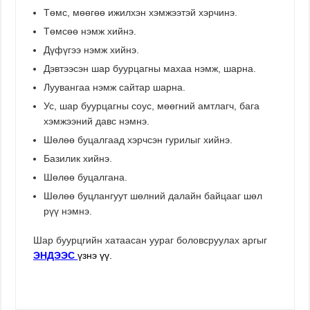
Төмс, мөөгөө ижилхэн хэмжээтэй хэрчинэ.
Төмсөө нэмж хийнэ.
Дүфүгээ нэмж хийнэ.
Дэвтээсэн шар буурцагны махаа нэмж, шарна.
Луувангаа нэмж сайтар шарна.
Ус, шар буурцагны соус, мөөгний амтлагч, бага
хэмжээний давс нэмнэ.
Шөлөө буцалгаад хэрчсэн гурилыг хийнэ.
Базилик хийнэ.
Шөлөө буцалгана.
Шөлөө буцлангуут шөлний далайн байцааг шөл
рүү нэмнэ.
Шар буурцгийн хатаасан уураг боловсруулах аргыг
ЭНДЭЭС
үзнэ үү.