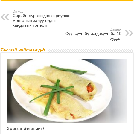
Өмнөх
Сирийн дүрвэгсдэд зориулсан
монголын залуу оддын
хандивын тоглолт
Дараах
Сүү, сүүн бүтээгдэхүүн ба 10
худал
Төстэй нийтлэлүүд
Хуймаг /блинчик/