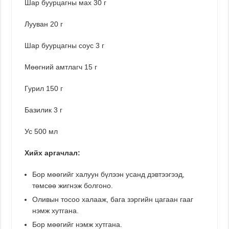
Шар буурцагны мах 30 г
Лууван 20 г
Шар буурцагны соус 3 г
Мөөгний амтлагч 15 г
Гурил 150 г
Базилик 3 г
Ус 500 мл
Xийх аргачлал:
Бор мөөгийг халуун бүлээн усанд дэвтээгээд,
төмсөө жигнэж болгоно.
Оливын тосоо халааж, бага зэргийн цагаан гааг
нэмж хутгана.
Бор мөөгийг нэмж хутгана.