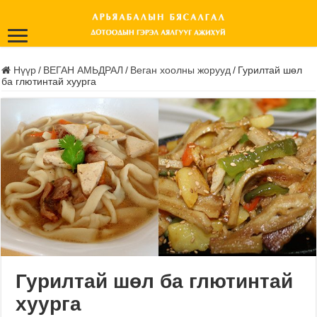
Нүүр
/
ВЕГАН АМЬДРАЛ
/
Веган хоолны жорууд
/
Гурилтай шөл
ба глютинтай хуурга
Гурилтай шөл ба глютинтай
хуурга