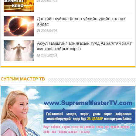
2025/07/12
Дэлхийн сүйрэл болон үйлийн үрийн төлөөх
айдас
2025/04/06
Аюул гамшгийг арилгахын тулд Аврагчтай хамт
жинхэнэ хайрыг сэрээ
2025/02/01
СУПРИМ МАСТЕР ТВ