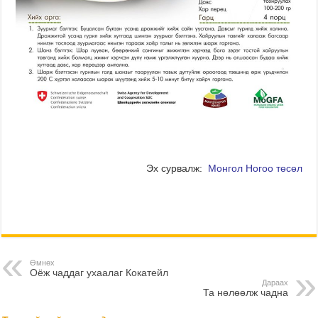
Эх сурвалж:
Монгол Ногоо төсөл
Өмнөх
Оёж чаддаг ухаалаг Кокатейл
Дараах
Та нөлөөлж чадна