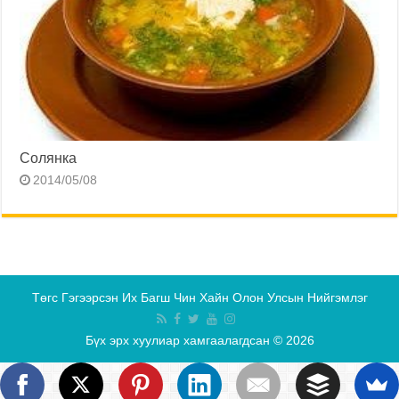
Солянка
2014/05/08
Төгс Гэгээрсэн Их Багш Чин Хайн Олон Улсын Нийгэмлэг
Бүх эрх хуулиар хамгаалагдсан © 2026