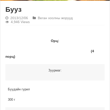
Бууз
2013/12/06
Веган хоолны жорууд
4,946 Views
Орц:
(4
порц)
Зуурмаг:
Буудайн гурил
300 г