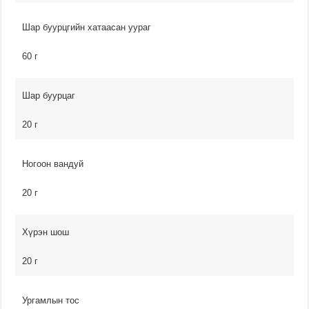
Шар буурцгийн хатаасан уураг
60 г
Шар буурцаг
20 г
Ногоон вандуй
20 г
Хүрэн шош
20 г
Ургамлын тос