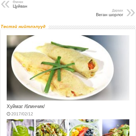
Өмнөх
Цуйван
Дараах
Веган шорлог
Төстэй нийтлэлүүд
Хуймаг /блинчик/
2017/02/12