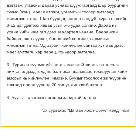
дэвтээж, угаасны дараа уснаас шүүж гаргаад шар буурцгийн
сүүмс (жан), мөөг амтлагч, ургамлын тосоор амтлаад
жижиглэн татна. Шар буурцаг,
ногоон вандуй, хүрэн шошийг
8-12 цаг дэвтээх явцад усыг 5-6 удаа солино. Дараа нь
усанд хийж нам гал дээр зөөлөртөл чанана. Бөөрөнхий
байцаа, шар лууван, бөөрөнхий сонгино, сармисыг
жижиглэн татна. Эдгээрийг нийлүүлэн сайтар хутгаад давс,
мөөг амтлагч, хар перец, гоньдоор амтална.
3. Гурилан зуурмагийг жигд хэмжээтэй жижиглэн тасалж
нимгэн элдээд голд нь бэлтгэсэн шанзнаас тохируулан хийж
амсрыг нь нийлүүлэн чимхэнэ. Буузыг тосолсон жигнүүрийн
тавганд өрөөд ууранд 20 минут жигнэж болгоно.
4. Буузыг таваглаж ногооны хачиртай олгоно.
Эх сурвалж: “Цагаан хоол-Эрүүл мэнд” ном