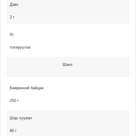
Давс
2 г
Ус
тохируулах
Шанз:
Бөөрөнхий байцаа
250 г
Шар лууван
80 г