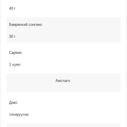
40 г
Бөөрөнхий сонгино
30 г
Сармис
1 хумс
Амтлагч:
Давс
тохируулах