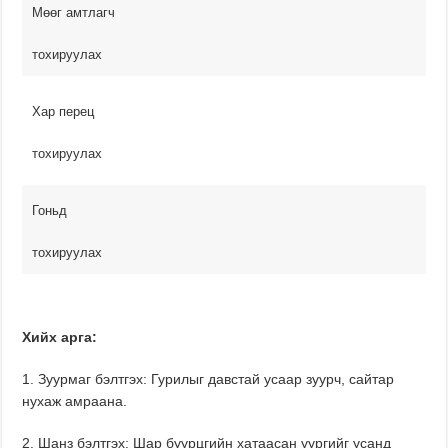
Мөөг амтлагч
тохируулах
Хар перец
тохируулах
Гоньд
тохируулах
Хийх арга:
1. Зуурмаг бэлтгэх: Гурилыг давстай усаар зуурч, сайтар
нухаж амраана.
2. Шанз бэлтгэх: Шар буурцгийн хатаасан уургийг усанд