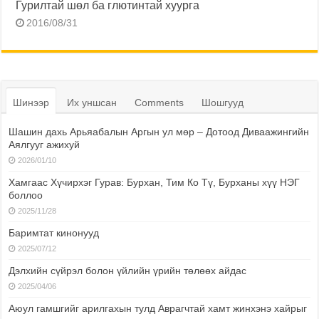
Гурилтай шөл ба глютинтай хуурга
2016/08/31
Шинээр
Их уншсан
Comments
Шошгууд
Шашин дахь Арьяабалын Аргын ул мөр – Дотоод Диваажингийн
Аялгууг ажихуй
2026/01/10
Хамгаас Хүчирхэг Гурав: Бурхан, Тим Ко Тү, Бурханы хүү НЭГ
боллоо
2025/11/28
Баримтат кинонууд
2025/07/12
Дэлхийн сүйрэл болон үйлийн үрийн төлөөх айдас
2025/04/06
Аюул гамшгийг арилгахын тулд Аврагчтай хамт жинхэнэ хайрыг