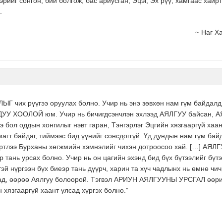
эрийг сонгон, бий болгож, бас ариусган, Эцэг, Эх рүү, хамгаас хайрт
.
~ Наг Х
 чих рүүгээ оруулах болно. Учир нь энэ зөвхөн нам гүм байдалд л
ДУУ ХООЛОЙ юм. Учир нь бичигдсэнчлэн эхлээд АЯЛГУУ байсан, А
бол оддын хонгилыг нэвт гаран, Тэнгэрлэг Эцгийн хязгааргүй ха
гт байдаг, тиймээс бид үүнийг сонсдоггүй. Үд дундын нам гүм бай
лээ Бурханы хөгжмийн хэмнэлийг чихэн дотроосоо хай. […] АЯЛ
үр тань урсах болно. Учир нь он цагийн эхэнд бид бүх бүтээлийг
тэй нүргээн бүх биеэр тань дүүрч, харин та хүч чадлынх нь өмнө чи
аад, өөрөө Аялгуу болоорой. Тэгвэл АРИУН АЯЛГУУНЫ УРСГАЛ өөри
 хязгааргүй хаант улсад хүргэх болно.”