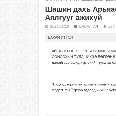
Шашин дахь Арьяа
Аялгууг ажихуй
2026/01/10
БЯСАЛГАЛ
273 
БАХАИ ИТГЭЛ
АЙ, ХУМХЫН ТООСНЫ ҮР МИНЬ! Мини
СОНСОХЫН ТУЛД ЧИХЭЭ БӨГЛӨНӨ ҮҮ. 
далайгаас ашид хүртэхийн тулд эд ба
“Бидэнд зориулан эд материалын ади
мэдрэг гэж Тэрээр гадаад чихийг