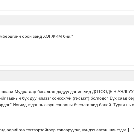
Бөмбөрцгийн орон зайд ХӨГЖИМ бий.”
айшнави-Мудрагаар бясалган дадуулдаг иогчид ДОТООДЫН АЯЛГУУГ 
йг гаднын бүх дуу чимээг сонсохгүй (гэх мэт) болгодог. Бүх саад б
ордог.” Иогчид гэдэг нь оюун санааны бясалгагчид болой. Турия нь
унд өөрийгөө тогтвортойгоор төвлөрүүлж, үүндээ автан шингэдэг. […