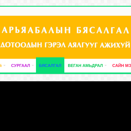
й
СУРГААЛ
БЯСАЛГАЛ
ВЕГАН АМЬДРАЛ
САЙН М