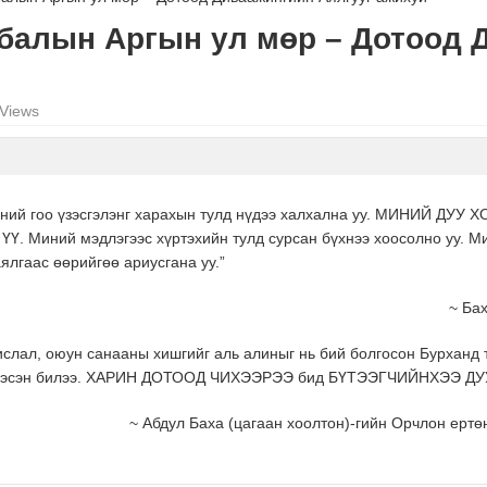
балын Аргын ул мөр – Дотоод 
Views
й гоо үзэсгэлэнг харахын тулд нүдээ халхална уу. МИНИЙ ДУ
Миний мэдлэгээс хүртэхийн тулд сурсан бүхнээ хоосолно уу. Ми
ялгаас өөрийгөө ариусгана уу.”
~ Бах
слал, оюун санааны хишгийг аль алиныг нь бий болгосон Бурханд т
 бүтээсэн билээ. ХАРИН ДОТООД ЧИХЭЭРЭЭ бид БҮТЭЭГЧИЙНХЭЭ
~ Абдул Баха (цагаан хоолтон)-гийн Орчлон ерт