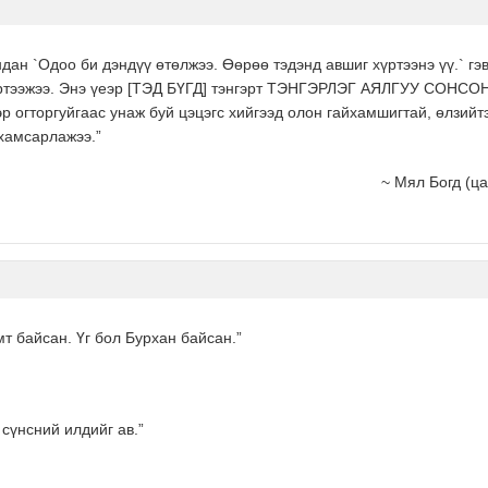
дан `Одоо би дэндүү өтөлжээ. Өөрөө тэдэнд авшиг хүртээнэ үү.` гэв
хүртээжээ. Энэ үеэр [ТЭД БҮГД] тэнгэрт ТЭНГЭРЛЭГ АЯЛГУУ СОНСОН,
р огторгуйгаас унаж буй цэцэгс хийгээд олон гайхамшигтай, өлзийтэ
ухамсарлажээ.”
~ Мял Богд (ц
мт байсан. Үг бол Бурхан байсан.”
сүнсний илдийг ав.”