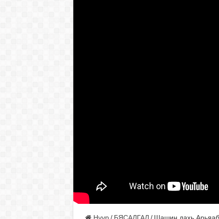
Нүүр
/
БЯСАЛГАЛ
/
Шашин дахь Арьяаба