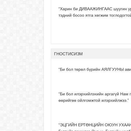
“Харин би ДИВААЖИНГААС шуугин ур
тэдний босоо ятга хөгжим тоглодогто
ГНОСТИСИЗМ
“Би бол төрөл бүрийн АЯЛГУУНЫ ави
“Би бол илэрхийлэхийн аргагүй Нам 
өөрийгөө ойлгомжтой илэрхийлжээ.”
“ЭЦГИЙН ЕРТӨНЦИЙН ОЮУН УХААН Түүн