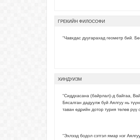
ГРЕКИЙН ФИЛОСОФИ
“Чавхдас дуугарахад геометр бий. 
ХИНДУИЗМ
“Сиддхасана (байрлал)-д байгаа, В
Бясалган дадуулж буй Аялгуу нь түүни
таван өдрийн дотор турия төлөв рүү 
“Эхлээд бодол сэтгэл ямар нэг Аялгу