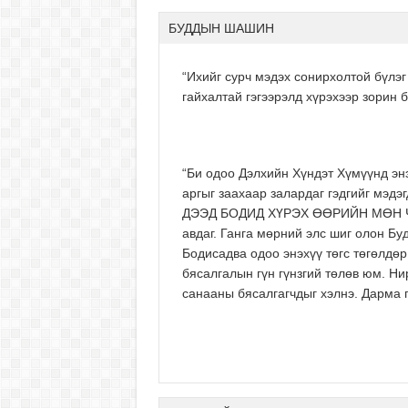
БУДДЫН ШАШИН
“Ихийг сурч мэдэх сонирхолтой бүлэ
гайхалтай гэгээрэлд хүрэхээр зорин б
“Би одоо Дэлхийн Хүндэт Хүмүүнд э
аргыг заахаар залардаг гэдгийг мэд
ДЭЭД БОДИД ХҮРЭХ ӨӨРИЙН МӨН ЧАНА
авдаг. Ганга мөрний элс шиг олон Бу
Бодисадва одоо энэхүү төгс төгөлдөр
бясалгалын гүн гүнзгий төлөв юм. Ни
санааны бясалгагчдыг хэлнэ. Дарма г