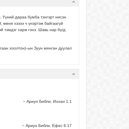
. Үүний дараа бумба тэнгэрт нисэн
 өмнө хэзээ ч үнэртэж байгаагүй
й тэмдэг харж гэнэ. Шавь нар бүгд
агаан хоолтон)-ын Зуун мянган дуулал
~ Ариун Библи, Иохан 1:1
~ Ариун Библи, Ефес 6:17