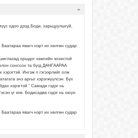
үүс одоо дээд Боди, харьцуулшгүй,
 Баатараа явагч нэрт их хөлгөн судар
шиглахад оршдог хамгийн зохистой
болон сонссон та бүгд ДАНГААРАА
рэгтэй. Ингэж л гэгээрлийг олж
атагата энэ аргыг хэрэгжүүлсэн. Бүх
дах хэрэгтэй.” Самади гэдэг нь
гэсэн үг юм. Бодисадва гэдэг нь оюун
 Баатараа явагч нэрт их хөлгөн судар