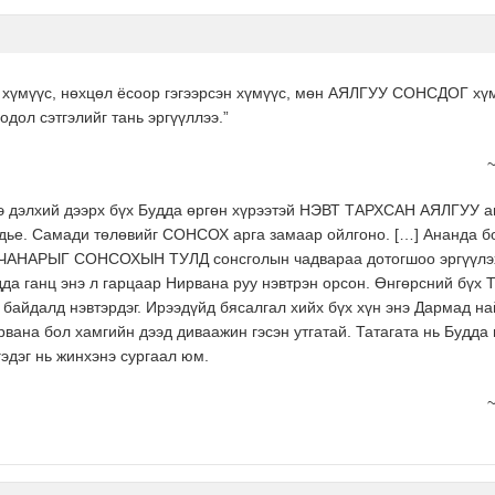
г хүмүүс, нөхцөл ёсоор гэгээрсэн хүмүүс, мөн АЯЛГУУ СОНСДОГ хүм
одол сэтгэлийг тань эргүүллээ.”
~
нэ дэлхий дээрх бүх Будда өргөн хүрээтэй НЭВТ ТАРХСАН АЯЛГУУ а
эгдье. Самади төлөвийг СОНСОХ арга замаар ойлгоно. […] Ананда 
РЫГ СОНСОХЫН ТУЛД сонсголын чадвараа дотогшоо эргүүлэх хэ
дда ганц энэ л гарцаар Нирвана руу нэвтрэн орсон. Өнгөрсний бүх Т
 байдалд нэвтэрдэг. Ирээдүйд бясалгал хийх бүх хүн энэ Дармад най
рвана бол хамгийн дээд диваажин гэсэн утгатай. Татагата нь Будда 
эдэг нь жинхэнэ сургаал юм.
~