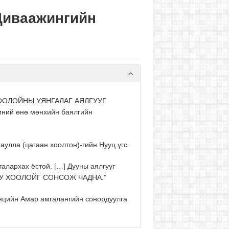
Диваажингийн
У ХООЛОЙНЫ УЯНГАЛАГ АЯЛГУУГ
ний өнө мөнхийн баялгийн
аулла (цагаан хоолтон)-гийн Нууц үгс
алархах ёстой. […] Дууны аялгууг
 ДУУ ХООЛОЙГ СОНСОЖ ЧАДНА.”
өнцийн Амар амгалангийн сонордуулга