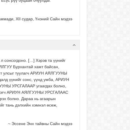
 Есүс рүү буцаан очуулдаг.”
аммади, XII судар, Үнэний Сайн мэдээ
 сонсогдоно. […] Хэрэв та үүнийг
ЯЛГУУ Бурхантай хамт байсан,
ант улсыг туулагч АРИУН АЯЛГУУНЫ
далд үүнийг сонс, үүнд умба, АРИУН
ГУУНЫ УРСГАЛААР угаагдах болно,
 бүтээгч АРИУН АЯЛГУУНЫ УРСГАЛААС
чрэх болно. Дараа нь агаарын
йг тань дэлхийн хэмнэл өсөж,
~ Эссене Энх тайвны Сайн мэдээ