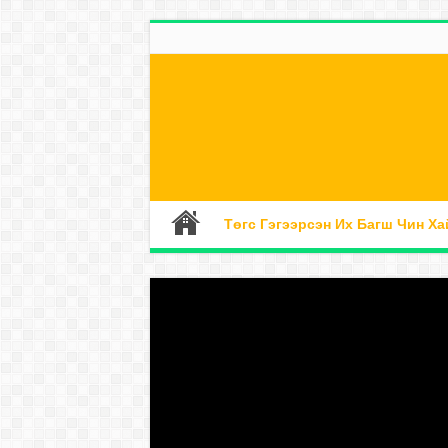
Төгс Гэгээрсэн Их Багш Чин Ха