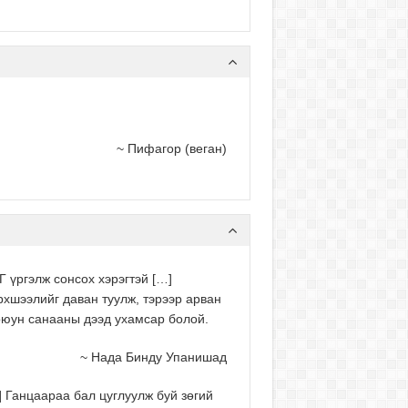
~ Пифагор (веган)
үргэлж сонсох хэрэгтэй […]
эрхшээлийг даван туулж, тэрээр арван
 оюун санааны дээд ухамсар болой.
~ Нада Бинду Упанишад
] Ганцаараа бал цуглуулж буй зөгий