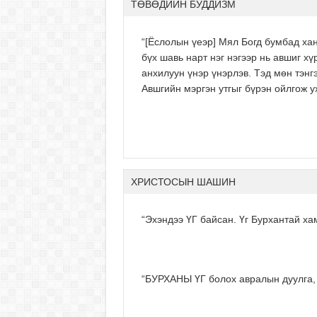
ТӨВӨДИЙН БУДДИЗМ
“[Ёслолын үеэр] Мял Богд бумбад хан
бүх шавь нарт нэг нэгээр нь авшиг 
анхилуун үнэр үнэрлэв. Тэд мөн тэнгэ
Авшгийн мэргэн утгыг бүрэн ойлгож 
ХРИСТОСЫН ШАШИН
“Эхэндээ ҮГ байсан. Үг Бурхантай ха
“БУРХАНЫ ҮГ болох авралын дуулга, 