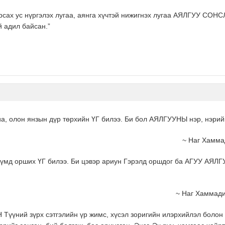
сах ус нүргэлэх лугаа, аянга хүчтэй нижигнэх лугаа АЯЛГУУ 
й адил байсан.”
а, олон янзын дүр төрхийн ҮГ билээ. Би бол АЯЛГУУНЫ нэр, нэрий
~ Наг Хаммад
гүмд орших ҮГ билээ. Би цэвэр ариун Гэрэлд оршдог ба АГУУ АЯЛ
~ Наг Хаммади
ий зүрх сэтгэлийн үр жимс, хүсэл зоригийн илэрхийлэл болон Бү