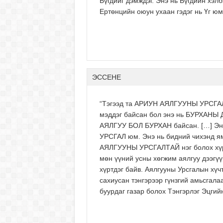
Бүгдийг дэмждэг. Энэ нь Бүгдийн хэлб
Ертөнцийн оюун ухаан гэдэг нь Үг юм
ЭССЕНЕ
“Тэгээд та АРИУН АЯЛГУУНЫ УРСГАЛЫГ
мэддэг байсан бол энэ нь БУРХАНЫ 
АЯЛГУУ БОЛ БУРХАН байсан. […] Энэ 
УРСГАЛ юм. Энэ нь бидний чихэнд яма
АЯЛГУУНЫ УРСГАЛТАЙ нэг болох хүрт
мөн үүний усны хөгжим аялгуу дээгү
хүртдэг байв. Аялгууны Урсгалын хүч
сахиусан тэнгэрээр гүнзгий амьсгал
буурдаг газар болох Тэнгэрлэг Эцгийн