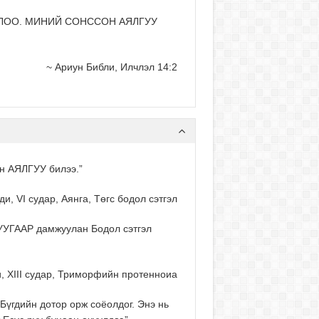
СОНСЛОО. МИНИЙ СОНССОН АЯЛГУУ
~ Ариун Библи, Илчлэл 14:2
н АЯЛГУУ билээ.”
и, VI судар, Аянга, Төгс бодол сэтгэл
ГУУГААР дамжуулан Бодол сэтгэл
, XIII судар, Триморфийн протенноиа
гдийн дотор орж соёолдог. Энэ нь