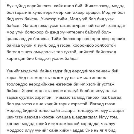
Бүх зүйлд өөрийн гэсэн хийх ажил бий. Жишээлэхэд, модод
бол гарагийг хүчилтөрөгчөөр хангахаар оршдог. Модгүй бол
бид үхэх байсан. Үнэхээр тийм. Мод үгүй бол бид үхэх
байсан. Яагаад гэвэл усыг татаж авчран чийглэгийг хангадаг
мод үгүй болохоор бидэнд хүчилтөрөгч байхгүй болж
цаашлаад ус багасна. Тийм болохоор энэ гараг дээр оршиж
байгаа бүхий л зүйл, бид ч гэсэн, хоорондоо холбоотой
бөгөөд эндэх амьдралыг тав тухтай, нийцтэй байлгахад
харилцан бие биедээ тусалж байдаг.
Үүнийг мэдэхгүй байна гэдэг бид өөрсдийгөө хөнөөж буй
хэрэг. Бид нэг мод огтлох юм уу нэг амьтан хөнөөх
тоолондоо өөрсдийнхөө нэгээхэн бичил хэсгийг устгаж
байдаг. Хэрэв мод огтлохоос аргагүй болбол илүү олныг
тарьж суулгах хэрэгтэй. Тиймээс та мод тайрах гэж байгаа
бол үүнээсээ өмнө хэдийг тарих хэрэгтэй. Яагаад гэвэл
модонд бидний төлөө сайн агаарыг ялгаруулж, муу агаарыг
шингээж авахад ихээхэн хугацаа шаардагддаг. Илүү том,
хөгшин модод хэдий ижил хэмжээтэй харагддаг ч залуу
моддоос илүү үүнийг сайн хийж чаддаг. Энэ нь яг л бид