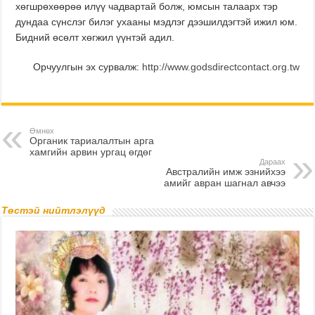
хөгшрөхөөрөө илүү чадвартай болж, юмсын талаарх тэр
дундаа сүнслэг билэг ухааны мэдлэг дээшилдэгтэй ижил юм.
Бидний өсөлт хөгжил үүнтэй адил.
Орчуулгын эх сурвалж:
http://www.godsdirectcontact.org.tw
Өмнөх
Органик тариалалтын арга
хамгийн арвин ургац өгдөг
Дараах
Австралийн имж эзнийхээ
амийг авран шагнал авчээ
Төстэй нийтлэлүүд