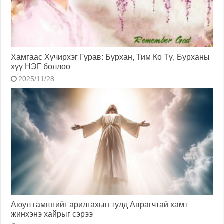
Хамгаас Хүчирхэг Гурав: Бурхан, Тим Ко Тү, Бурханы
хүү НЭГ боллоо
2025/11/28
Аюул гамшгийг арилгахын тулд Аврагчтай хамт
жинхэнэ хайрыг сэрээ