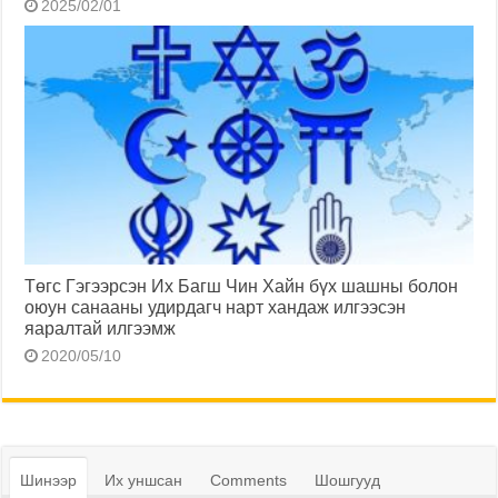
2025/02/01
Төгс Гэгээрсэн Их Багш Чин Хайн бүх шашны болон
оюун санааны удирдагч нарт хандаж илгээсэн
яаралтай илгээмж
2020/05/10
Шинээр
Их уншсан
Comments
Шошгууд