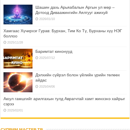
Шашин дахь Арьяабалын Аргын ул мөр –
Дотоод Диваажингийн Аялгууг ажихуй
2026/01/10
Хамгаас Хүчирхэг Гурав: Бурхан, Тим Ко Тү, Бурханы хүү НЭГ
боллоо
2025/11/28
Баримтат кинонууд
2025/07/12
Дэлхийн сүйрэл болон үйлийн үрийн төлөөх
айдас
2025/04/06
Аюул гамшгийг арилгахын тулд Аврагчтай хамт жинхэнэ хайрыг
сэрээ
2025/02/01
СУПРИМ МАСТЕР ТВ