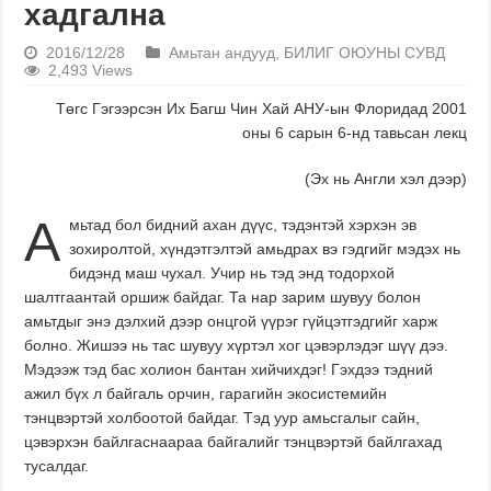
хадгална
2016/12/28
Амьтан андууд
,
БИЛИГ ОЮУНЫ СУВД
2,493 Views
Төгс Гэгээрсэн Их Багш Чин Хай АНУ-ын Флоридад 2001
оны 6 сарын 6-нд тавьсан лекц
(Эх нь Англи хэл дээр)
А
мьтад бол бидний ахан дүүс, тэдэнтэй хэрхэн эв
зохиролтой, хүндэтгэлтэй амьдрах вэ гэдгийг мэдэх нь
бидэнд маш чухал. Учир нь тэд энд тодорхой
шалтгаантай оршиж байдаг. Та нар зарим шувуу болон
амьтдыг энэ дэлхий дээр онцгой үүрэг гүйцэтгэдгийг харж
болно. Жишээ нь тас шувуу хүртэл хог цэвэрлэдэг шүү дээ.
Мэдээж тэд бас холион бантан хийчихдэг! Гэхдээ тэдний
ажил бүх л байгаль орчин, гарагийн экосистемийн
тэнцвэртэй холбоотой байдаг. Тэд уур амьсгалыг сайн,
цэвэрхэн байлгаснаараа байгалийг тэнцвэртэй байлгахад
тусалдаг.