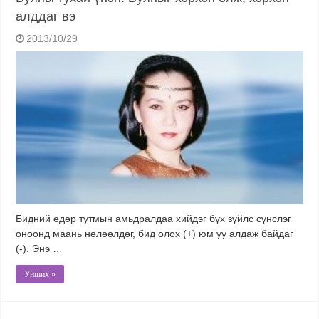
алддаг вэ
2013/10/29
Бидний өдөр тутмын амьдралдаа хийдэг бүх зүйлс сүнслэг
оноонд маань нөлөөлдөг, бид олох (+) юм уу алдаж байдаг
(-). Энэ …
Унших »