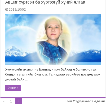
Авшиг хүртсэн ба хүртээгүй хүний ялгаа
2013/10/02
Хүмүүсийн ихэнхи нь Багшид итгэж байхад л болчихно гэж
боддог, гэтэл тийм биш юм. Та надаар өөрийгөө цэвэрлүүлэх
дуртай байх …
Унших »
2
«
1
Нийт 2 хуудаснаас 2 -д байна