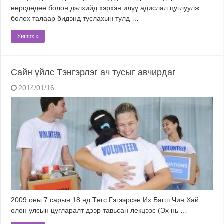
өөрсдөдөө болон дэлхийд хэрхэн илүү адислал цуглуулж
болох талаар бидэнд туслахын тулд …
Унших »
Сайн үйлс Тэнгэрлэг ач тусыг авчирдаг
2014/01/16
2009 оны 7 сарын 18 нд Төгс Гэгээрсэн Их Багш Чин Хай
олон улсын цугларалт дээр тавьсан лекцээс (Эх нь …