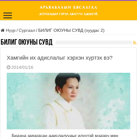
Нүүр
/
Сургаал
/
БИЛИГ ОЮУНЫ СУВД (хуудас 2)
БИЛИГ ОЮУНЫ СУВД
Хамгийн их адислалыг хэрхэн хүртэх вэ?
2014/01/16
Бидэнд заяагдсан адислалуудыг илүүтэй мэдэрч мөн