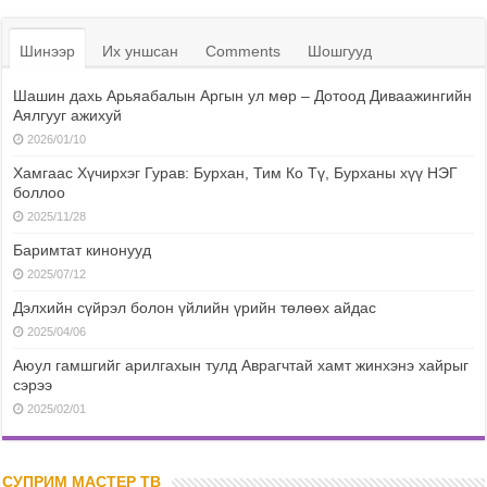
Шинээр
Их уншсан
Comments
Шошгууд
Шашин дахь Арьяабалын Аргын ул мөр – Дотоод Диваажингийн
Аялгууг ажихуй
2026/01/10
Хамгаас Хүчирхэг Гурав: Бурхан, Тим Ко Тү, Бурханы хүү НЭГ
боллоо
2025/11/28
Баримтат кинонууд
2025/07/12
Дэлхийн сүйрэл болон үйлийн үрийн төлөөх айдас
2025/04/06
Аюул гамшгийг арилгахын тулд Аврагчтай хамт жинхэнэ хайрыг
сэрээ
2025/02/01
СУПРИМ МАСТЕР ТВ