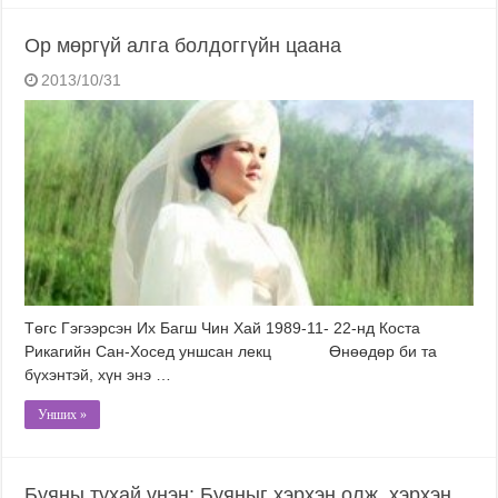
Ор мөргүй алга болдоггүйн цаана
2013/10/31
Төгс Гэгээрсэн Их Багш Чин Хай 1989-11- 22-нд Коста
Рикагийн Сан-Хосед уншсан лекц Өнөөдөр би та
бүхэнтэй, хүн энэ …
Унших »
Буяны тухай үнэн: Буяныг хэрхэн олж, хэрхэн