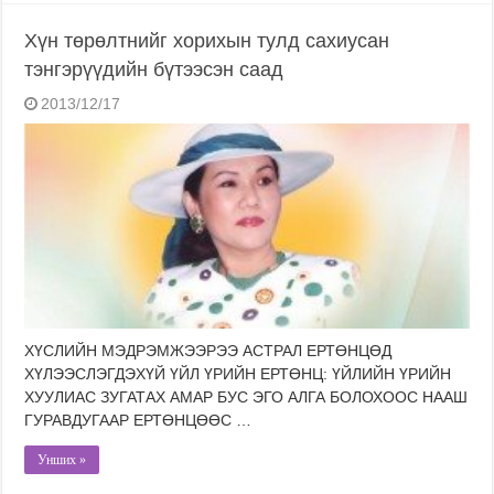
Хүн төрөлтнийг хорихын тулд сахиусан
тэнгэрүүдийн бүтээсэн саад
2013/12/17
ХҮСЛИЙН МЭДРЭМЖЭЭРЭЭ АСТРАЛ ЕРТӨНЦӨД
ХҮЛЭЭСЛЭГДЭХҮЙ ҮЙЛ ҮРИЙН ЕРТӨНЦ: ҮЙЛИЙН ҮРИЙН
ХУУЛИАС ЗУГАТАХ АМАР БУС ЭГО АЛГА БОЛОХООС НААШ
ГУРАВДУГААР ЕРТӨНЦӨӨС …
Унших »