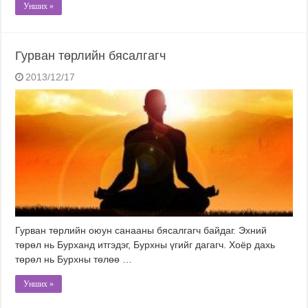
Унших »
Гурван төрлийн бясалгагч
2013/12/17
Гурван төрлийн оюун санааны бясалгагч байдаг. Эхний
төрөл нь Бурханд итгэдэг, Бурхны үгийг дагагч. Хоёр дахь
төрөл нь Бурхны төлөө …
Унших »