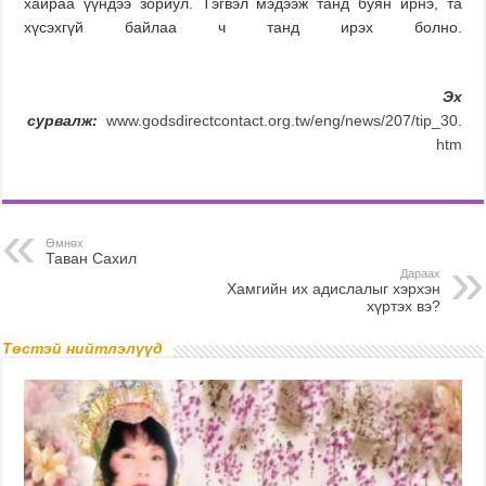
хайраа үүндээ зориул. Тэгвэл мэдээж танд буян ирнэ, та
хүсэхгүй байлаа ч танд ирэх болно.
Эх
сурвалж
:
www.godsdirectcontact.org.tw/eng/news/207/tip_30.
htm
Өмнөх
Таван Сахил
Дараах
Хамгийн их адислалыг хэрхэн
хүртэх вэ?
Төстэй нийтлэлүүд