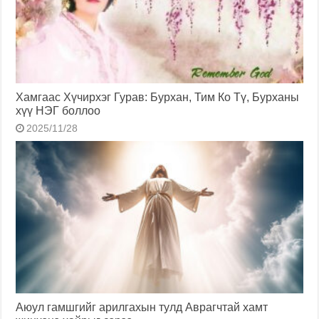
Хамгаас Хүчирхэг Гурав: Бурхан, Тим Ко Тү, Бурханы
хүү НЭГ боллоо
2025/11/28
Аюул гамшгийг арилгахын тулд Аврагчтай хамт