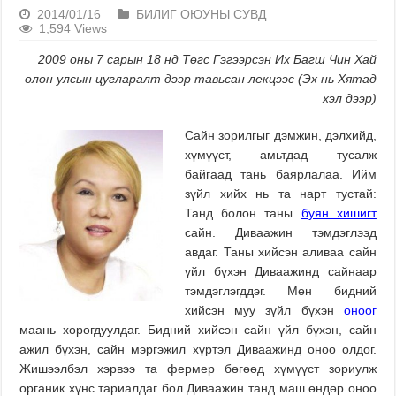
2014/01/16
БИЛИГ ОЮУНЫ СУВД
1,594 Views
2009 оны 7 сарын 18 нд Төгс Гэгээрсэн Их Багш Чин Хай
олон улсын цугларалт дээр тавьсан лекцээс (Эх нь Хятад
хэл дээр)
Сайн зорилгыг дэмжин, дэлхийд,
хүмүүст, амьтдад тусалж
байгаад тань баярлалаа. Ийм
зүйл хийх нь та нарт тустай:
Танд болон таны
буян хишигт
сайн. Диваажин тэмдэглээд
авдаг. Таны хийсэн аливаа сайн
үйл бүхэн Диваажинд сайнаар
тэмдэглэгддэг. Мөн бидний
хийсэн муу зүйл бүхэн
оноог
маань хорогдуулдаг. Бидний хийсэн сайн үйл бүхэн, сайн
ажил бүхэн, сайн мэргэжил хүртэл Диваажинд оноо олдог.
Жишээлбэл хэрвээ та фермер бөгөөд хүмүүст зориулж
органик хүнс тариалдаг бол Диваажин танд маш өндөр оноо