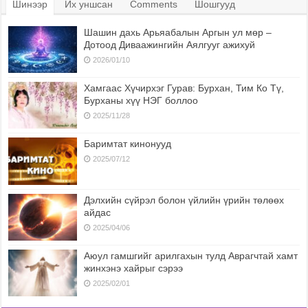
Шинээр
Их уншсан
Comments
Шошгууд
Шашин дахь Арьяабалын Аргын ул мөр –
Дотоод Диваажингийн Аялгууг ажихуй
2026/01/10
Хамгаас Хүчирхэг Гурав: Бурхан, Тим Ко Тү,
Бурханы хүү НЭГ боллоо
2025/11/28
Баримтат кинонууд
2025/07/12
Дэлхийн сүйрэл болон үйлийн үрийн төлөөх
айдас
2025/04/06
Аюул гамшгийг арилгахын тулд Аврагчтай хамт
жинхэнэ хайрыг сэрээ
2025/02/01