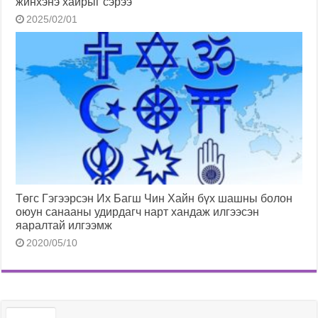
жинхэнэ хайрыг сэрээ
2025/02/01
Төгс Гэгээрсэн Их Багш Чин Хайн бүх шашны болон
оюун санааны удирдагч нарт хандаж илгээсэн
яаралтай илгээмж
2020/05/10