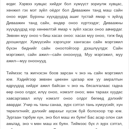
өгдөг. Хэрвээ хувцас хийдэг бол хүмүүст зориулж хувцас,
хөнжил гэх мэт зүйл оёдог бол Диваажин танд маш сайн
оноо өгдөг. Бурхны хүүхдүүдэд ашиг тустай ямар ч зүйлд
Диваажин танд сайн, өндөр оноо хүртээдэг; Диваажны
хүүхдүүдэд хор хөнөөлтэй ямар ч зүйл хасах оноо авчирдаг.
Зөвхөн муу оноо ч биш хасах оноо: хасах муу оноо, тэгж бид
доошилдог. Хүмүүсийн хэрэгцээг хангасан сайн мэргэжил
бүхэн биднийг сайн оноотойгоор дээшлүүлдэг. Сайн
мэргэжил, сайн ажил—сайн оноонууд. Муу мэргэжил, муу
ажил—муу оноонууд.
Тиймээс та жигнэсэн боов зарсан ч энэ нь сайн мэргэжил
юм. Хэдийгээр зөвхөн цөөхөн цагаар юм уу амралтын
өдрүүдэд хийдэг ажил байсан ч энэ нь бясалгалаас гадна
өөр оноо олдог, илүү оноо, нэмэлт оноо; мөн тараах хуудас
хавсаргавал илүү нэмэлт оноо олдог бөгөөд дэлхийг
авардаг. Учир нь таны санаа, зүрх сэтгэл тань хүмүүсийг, хүн
төрөлхтнийг, дэлхийг аврахыг хүсэж буй болохоор тэр юм.
Зургаан тэрбум хүн, энэ бол маш их буян! Бас асар олон сая
амьтад, энэ ч мөн маш их буян. Тиймээс бүх л зүрх сэтгэл,