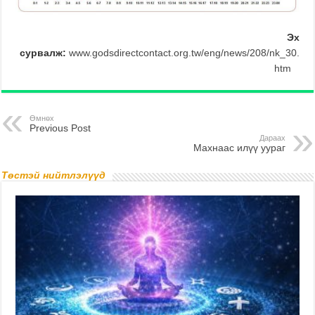
Эх
сурвалж:
www.godsdirectcontact.org.tw/eng/news/208/nk_30.
htm
Өмнөх
Previous Post
Дараах
Махнаас илүү уураг
Төстэй нийтлэлүүд