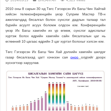
2014/03/19
БЯСАЛГАЛ
4,523 Views
2010 оны 8 сарын 30 нд Төгс Гэгээрсэн Их Багш Чин Хайтай
хийсэн телеконференцийн үеэр Сүприм Мастер ТВ-н
ажиллагчдад бясалгал болон сүнслэг дадлын талаар тал
бүрийн асуулт асуух боломж олдсон юм. Конференцийн
үеэр Их Багш хамгийн их үр өгөөж, сүнслэг адислалыг
хүртэж болох өдрийн хамгийн сайн бясалгалын цаг нь
өглөөний 10 цагаас өдрийн 3 цаг хүртэл болохыг хэлсэн юм.
Төгс Гэгээрсэн Их Багш Чин Хай дэлхийн хамгийн шилдэг
газар бясалгахад цагт хэчнээн сая
оноо
олдгийг д
оорх
хүснэгтээр
харуулав.