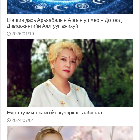
Шашин дахь Арьяабалын Аргын ул мөр – Дотоод
Диваажингийн Аялгууг ажихуй
2026/01/10
Өдөр тутмын хамгийн хүчирхэг залбирал
2024/07/04