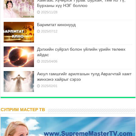
Бурханы хүү НЭГ боллоо
2025/11/28
Баримтат кинонууд
2025/07/12
Дэлхийн сүйрэл болон үйлийн үрийн төлөөх
айдас
2025/04/06
Аюул гамшгийг арилгахын тулд Аврагчтай хамт
жинхэнэ хайрыг сэрээ
2025/02/01
СУПРИМ МАСТЕР ТВ