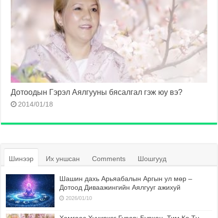
Дотоодын Гэрэл Аялгууны бясалгал гэж юу вэ?
2014/01/18
Шинээр
Их уншсан
Comments
Шошгууд
Шашин дахь Арьяабалын Аргын ул мөр –
Дотоод Диваажингийн Аялгууг ажихуй
2026/01/10
Хамгаас Хүчирхэг Гурав: Бурхан, Тим Ко Тү,