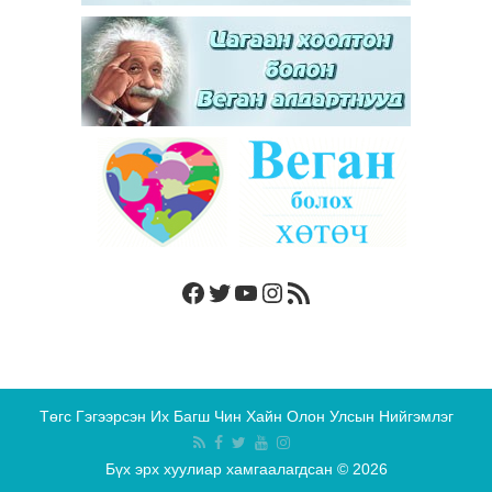
Facebook
Twitter
YouTube
Instagram
RSS Feed
Төгс Гэгээрсэн Их Багш Чин Хайн Олон Улсын Нийгэмлэг
Бүх эрх хуулиар хамгаалагдсан © 2026