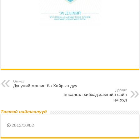
Өмнөх
Дүпүний машин ба Хайрын дуу
Дараах
Бясалгал хийхэд хамгийн сайн
цагууд
Төстэй нийтлэлүүд
2013/10/02