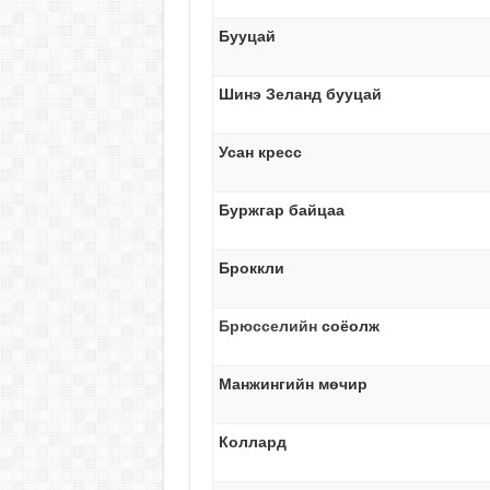
Бууцай
Шинэ Зеланд бууцай
Усан кресс
Буржгар байцаа
Броккли
Брюсселийн
соёолж
Манжингийн мөчир
Коллард