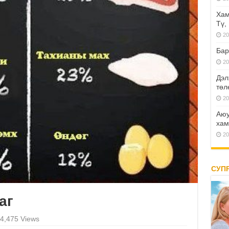
Хам
Тү,
20
Бар
20
Дэл
төл
20
Аюу
хам
20
СУП
аг
4,475 Views