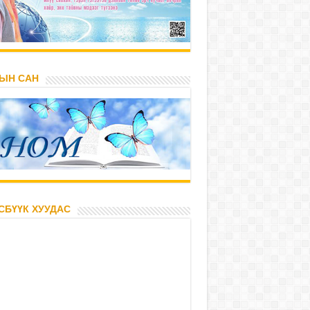
ЫН САН
СБҮҮК ХУУДАС