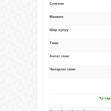
Сонгино
Манжин
Шар хулуу
Төмс
Амтат төмс
Чихэрлэг төмс
Үр тар