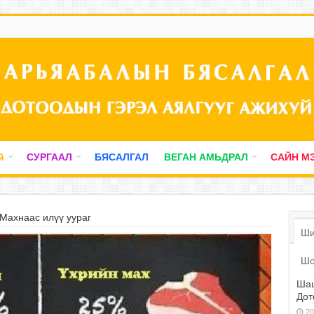
й
СУРГААЛ
БЯСАЛГАЛ
ВЕГАН АМЬДРАЛ
САЙН М
Махнаас илүү уураг
Ши
Шо
Шаш
Дот
20