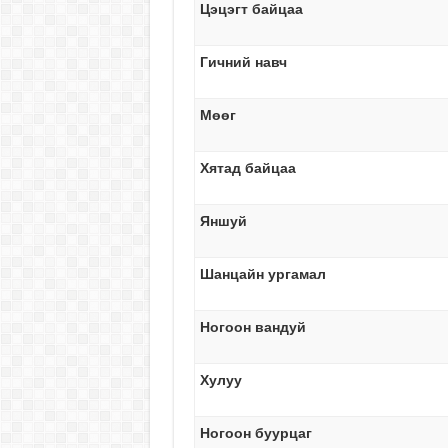
Цэцэгт байцаа
Гичний навч
Мөөг
Хятад байцаа
Яншуй
Шанцайн ургамал
Ногоон вандуй
Хулуу
Ногоон буурцаг