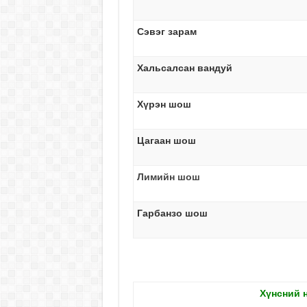
Сэвэг зарам
Хальсалсан вандуй
Хүрэн шош
Цагаан шош
Лимийн шош
Гарбанзо шош
Хүнсний 