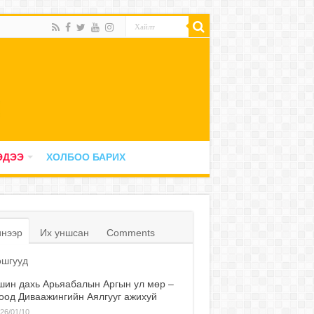
ЭДЭЭ
ХОЛБОО БАРИХ
нээр
Их уншсан
Comments
шгууд
ин дахь Арьяабалын Аргын ул мөр –
оод Диваажингийн Аялгууг ажихуй
26/01/10