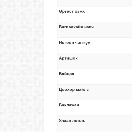
Өргөст хэмх
Багваахайн навч
Ногоон чинжүү
Артишок
Байцаа
Цоохор майлз
Баклажан
Улаан лооль