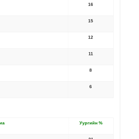
16
15
12
11
8
6
иа
Уургийн
%