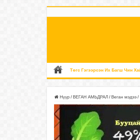
Төгс Гэгээрсэн Их Багш Чин Ха
Нүүр
/
ВЕГАН АМЬДРАЛ
/
Веган мэдээ
/