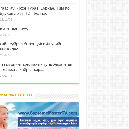
гаас Хүчирхэг Гурав: Бурхан, Тим Ко
 Бурханы хүү НЭГ боллоо
25/11/28
имтат кинонууд
25/07/12
хийн сүйрэл болон үйлийн үрийн
өөх айдас
25/04/06
л гамшгийг арилгахын тулд Аврагчтай
т жинхэнэ хайрыг сэрээ
25/02/01
РИМ МАСТЕР ТВ