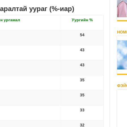
аралтай уураг (%-иар)
н ургамал
Уургийн
%
НОМ
54
43
43
35
ФЭЙ
35
33
32