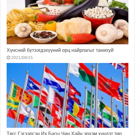
Хүнсний бүтээгдэхүүний орц найрлагыг танихуй
2021/08/15
Төгс Гэгээрсэн Их Багш Чин Хайн эрхэм хүндэт төр