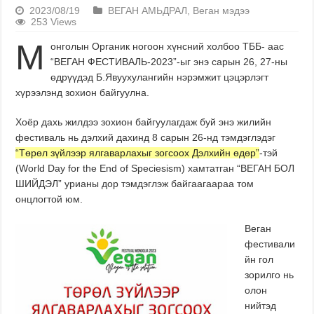
2023/08/19
ВЕГАН АМЬДРАЛ
,
Веган мэдээ
253 Views
М
онголын Органик ногоон хүнсний холбоо ТББ- аас
“ВЕГАН ФЕСТИВАЛЬ-2023”-ыг энэ сарын 26, 27-ны
өдрүүдэд Б.Явуухулангийн нэрэмжит цэцэрлэгт
хүрээлэнд зохион байгуулна.
Хоёр дахь жилдээ зохион байгуулагдаж буй энэ жилийн
фестиваль нь дэлхий дахинд 8 сарын 26-нд тэмдэглэдэг
“Төрөл зүйлээр ялгаварлахыг зогсоох Дэлхийн өдөр”
-тэй
(World Day for the End of Speciesism) хамтатган “ВЕГАН БОЛ
ШИЙДЭЛ” урианы дор тэмдэглэж байгаагаараа том
онцлогтой юм.
Веган
фестивали
йн гол
зорилго нь
олон
нийтэд