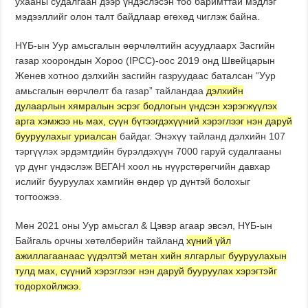
ухааны судалгаан дээр үндэслэсэн тоо баримттай мэдлэг
мэдээллийг олон талт байдлаар өгөхөд чиглэж байна.
НҮБ-ын Уур амьсгалын өөрчлөлтийн асуудлаарх Засгийн
газар хоорондын Хороо (IPCC)-оос 2019 онд Швейцарын
Женев хотноо дэлхийн засгийн газруудаас баталсан “Уур
амьсгалын өөрчлөлт ба газар” тайландаа
дэлхийн
дулаарлын хямралын эсрэг бодлогын үндсэн хэрэгжүүлэх
арга хэмжээ нь мах, сүүн бүтээгдэхүүний хэрэглээг нэн даруй
бууруулахыг уриалсан
байдаг. Энэхүү тайланд дэлхийн 107
тэргүүлэх эрдэмтдийн бүрэлдэхүүн 7000 гаруй судалгааны
үр дүнг үндэслэж ВЕГАН хоол нь нүүрстөрөгчийн давхар
ислийг бууруулах хамгийн өндөр үр дүнтэй болохыг
тогтоожээ.
Мөн 2021 оны Уур амьсгал & Цэвэр агаар эвсэл, НҮБ-ын
Байгаль орчны хөтөлбөрийн тайланд
хүний үйл
ажиллагаанаас үүдэлтэй метан хийн ялгарлыг бууруулахын
тулд мах, сүүний хэрэглээг нэн даруй бууруулах хэрэгтэйг
тодорхойлжээ.