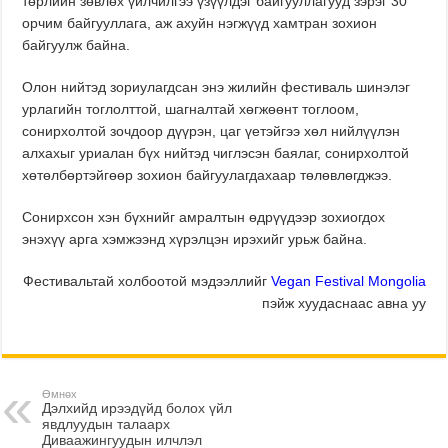
төрлийн зөвлөх үйлчилгээ үзүүлдэг байгууллагууд зэрэг 30
орчим байгууллага, аж ахуйн нэгжүүд хамтран зохион
байгуулж байна.
Олон нийтэд зориулагдсан энэ жилийн фестиваль шинэлэг
урлагийн тоглолттой, шагналтай хөгжөөнт тоглоом,
сонирхолтой зочдоор дүүрэн, цаг үетэйгээ хөл нийлүүлэн
алхахыг уриалан бүх нийтэд чиглэсэн баялаг, сонирхолтой
хөтөлбөртэйгөөр зохион байгуулагдахаар төлөвлөгджээ.
Сонирхсон хэн бүхнийг амралтын өдрүүдээр зохиогдох
энэхүү арга хэмжээнд хүрэлцэн ирэхийг урьж байна.
Фестивальтай холбоотой мэдээллийг
Vegan Festival Mongolia
пэйж хуудаснаас авна уу
Өмнөх
Дэлхийд ирээдүйд болох үйл
явдлуудын талаарх
Диваажингуудын илчлэл