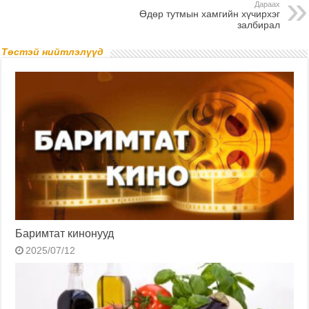
Дараах
Өдөр тутмын хамгийн хүчирхэг
залбирал
Төстэй нийтлэлүүд
Баримтат кинонууд
2025/07/12