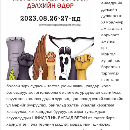
өнөөдрийн
дэлхийн
дулаарлын
хямрал-уур
амьсгалын
өөрчлөлт,
амьтны
эрх,
Монгол
хүний нас
баралтын
тэргүүлэх
шалтгаан
болсон зүрх судасны тогтолцооны өвчин, хавдар, хоол
боловсруулах тогтолцооны өвчлөлөөс урьдчилан сэргийлэх,
эрүүл зөв хооллох дадал зуршил, цаашлаад хүний экологийн
ул мөрийг бууруулах, байгальд ээлтэй ухаалаг хэрэглээг
хэвшүүлэх, хог хаягдлыг бууруулах зэрэг тулгамдсан
асуудлуудын ШИЙДЭЛ НЬ ЯАГААД ВЕГАН вэ гэдэгт бүрэн
хариулт өгч, энэ төрлийн мэдлэг, мэдээллийг шинжлэх