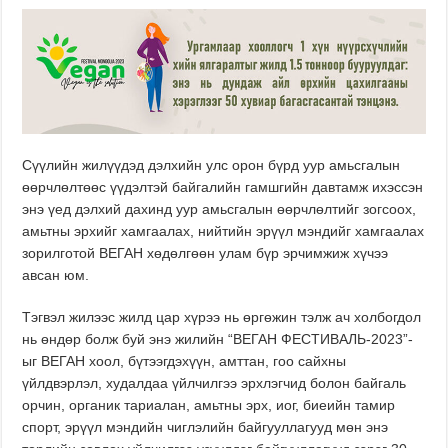
Сүүлийн жилүүдэд дэлхийн улс орон бүрд уур амьсгалын
өөрчлөлтөөс үүдэлтэй байгалийн гамшгийн давтамж ихэссэн
энэ үед дэлхий дахинд уур амьсгалын өөрчлөлтийг зогсоох,
амьтны эрхийг хамгаалах, нийтийн эрүүл мэндийг хамгаалах
зорилготой ВЕГАН хөдөлгөөн улам бүр эрчимжиж хүчээ
авсан юм.
Тэгвэл жилээс жилд цар хүрээ нь өргөжин тэлж ач холбогдол
нь өндөр болж буй энэ жилийн “ВЕГАН ФЕСТИВАЛЬ-2023”-
ыг ВЕГАН хоол, бүтээгдэхүүн, амттан, гоо сайхны
үйлдвэрлэл, худалдаа үйлчилгээ эрхлэгчид болон байгаль
орчин, органик тариалан, амьтны эрх, иог, биеийн тамир
спорт, эрүүл мэндийн чиглэлийн байгууллагууд мөн энэ