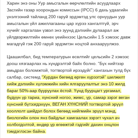
Харин энэ оны Уур амьсгалын өөрчлөлтийн асуудлаарх
Засгийн газар хоорондын комиссын (IPCC) 6 дахь удаагийн
үнэлгээний тайланд 200 гаруй эрдэмтэд улс орнуудын уур
амьсгалын үйл ажиллагааны цар хүрээ хангалтгүй, эрч
хүчийг харгалзан үзвэл энэ зуунд дэлхийн дулаарал аж
үйлдвэржилтийн өмнөх үеийнхээс Цельсийн 1.5 хэмээс давж
магадгүй гэж 200 гаруй эрдэмтэн ноцтой анхааруулжээ.
Цаашилбал, бид температурын өсөлтийг цельсийн 2 хэмээс
доош хязгаарлах нь хүндрэлтэй байх болно. “Бүх нийтээр
амьдрах боломжтой, тогтвортой ирээдүйг” хангахын тулд бүх
салбар, системд
“Хурдан бөгөөд өргөн хүрээтэй” шилжилт
хийж дэлхийн хүлэмжийн хийн ялгаруулалтыг энэ 10 жилд
бараг 50%-аар бууруулах ёстой. Үүнд буурцагт ургамал,
бүдүүн үр тариа, хүнсний ногоо, жимс, үр, самар зэрэг веган
хүнсний бүтээгдэхүүн, ВЕГАН ХҮНСНИЙ тогтвортой эрүүл
хооллолт шийдэл болох бөгөөд нийгмийн эрүүл мэнд,
биологийн олон янз байдлыг хамгаалах зэрэгт чухал ач
холбогдолтой, өндөр үр өгөөжтэй гэдгийг дахин онцлон
тэмдэглэсэн байна.