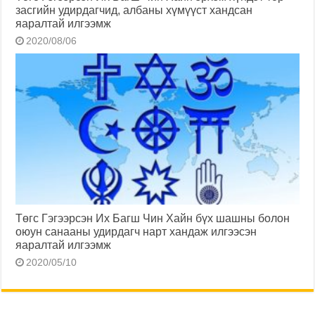
засгийн удирдагчид, албаны хүмүүст хандсан
яаралтай илгээмж
2020/08/06
Төгс Гэгээрсэн Их Багш Чин Хайн бүх шашны болон
оюун санааны удирдагч нарт хандаж илгээсэн
яаралтай илгээмж
2020/05/10