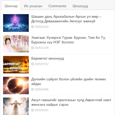
Шинээр
Их уншсан
Comments
Шошгууд
Шашин дахь Арьяабалын Аргын ул мөр –
Дотоод Диваажингийн Аялгууг ажихуй
2026/01/10
Хамгаас Хүчирхэг Гурав: Бурхан, Тим Ко Тү,
Бурханы хүү НЭГ боллоо
2025/11/28
Баримтат кинонууд
2025/07/12
Дэлхийн сүйрэл болон үйлийн үрийн төлөөх
айдас
2025/04/06
Аюул гамшгийг арилгахын тулд Аврагчтай хамт
жинхэнэ хайрыг сэрээ
2025/02/01