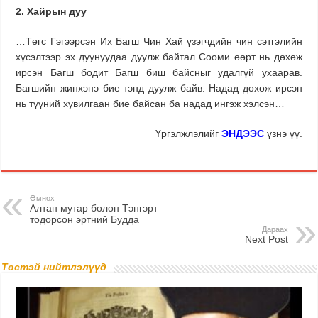
2. Хайрын дуу
…Төгс Гэгээрсэн Их Багш Чин Хай үзэгчдийн чин сэтгэлийн
хүсэлтээр эх дуунуудаа дуулж байтал Сооми өөрт нь дөхөж
ирсэн Багш бодит Багш биш байсныг удалгүй ухаарав.
Багшийн жинхэнэ бие тэнд дуулж байв. Надад дөхөж ирсэн
нь түүний хувилгаан бие байсан ба надад ингэж хэлсэн…
Үргэлжлэлийг
ЭНДЭЭС
үзнэ үү.
Өмнөх
Алтан мутар болон Тэнгэрт
тодорсон эртний Будда
Дараах
Next Post
Төстэй нийтлэлүүд