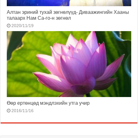
Алтан эриний тухай зөгнөлүүд- Диваажингийн Хааны
талаарх Нам Са-го-н зөгнөл
2020/11/19
Өөр ертөнцөд мэндлэхийн утга учир
2016/11/16