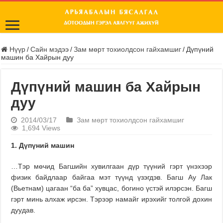
Нүүр
/
Сайн мэдээ
/
Зам мөрт тохиолдсон гайхамшиг
/
Дүпүний
машин ба Хайрын дуу
Дүпүний машин ба Хайрын
дуу
2014/03/17
Зам мөрт тохиолдсон гайхамшиг
1,694 Views
1. Дүпүний машин
…Тэр мөчид Багшийн хувилгаан дүр түүний гэрт үнэхээр
физик байдлаар байгаа мэт түүнд үзэгдэв. Багш Ау Лак
(Вьетнам) цагаан “ба ба” хувцас, богино үстэй илэрсэн. Багш
гэрт минь алхаж ирсэн. Тэрээр намайг ирэхийг толгой дохин
дуудав.