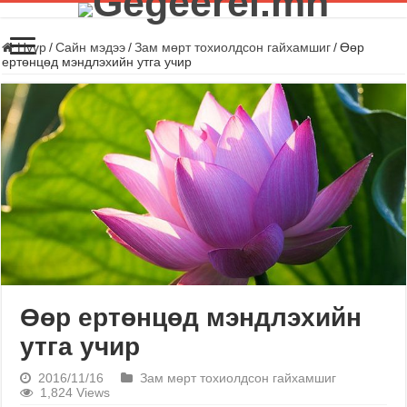
Нүүр
/
Сайн мэдээ
/
Зам мөрт тохиолдсон гайхамшиг
/
Өөр
ертөнцөд мэндлэхийн утга учир
Өөр ертөнцөд мэндлэхийн
утга учир
2016/11/16
Зам мөрт тохиолдсон гайхамшиг
1,824 Views