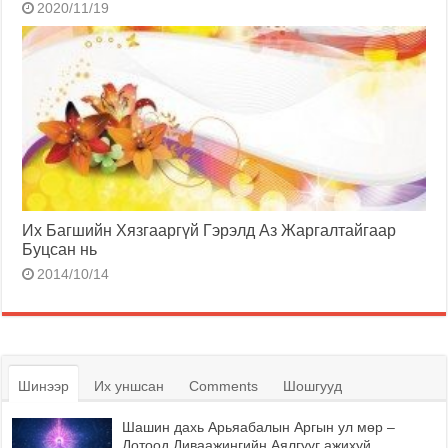
2020/11/19
Их Багшийн Хязгааргүй Гэрэлд Аз Жаргалтайгаар
Буцсан нь
2014/10/14
Шинээр
Их уншсан
Comments
Шошгууд
Шашин дахь Арьяабалын Аргын ул мөр –
Дотоод Диваажингийн Аялгууг ажихуй