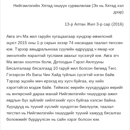
Нийгэмлэгийн Хятад гишүүн сурвалжлав (Эх нь Хятад хэл
дээр)
13-р Алтан Жил 3-р сар (2016)
Авга эгч Ма жил гаруйн хугацаагаар хүндээр өвчилсний
эцэст 2015 оны 1-р сарын эхээр 74 насандаа таалал төгссөн
юм. Тэрээр амьдралынхаа сүүлийн өдрүүдэд ч ямар нэг
эмнэлгийн яаралтай тусламж авахыг хүсээгүй юм. Авга эгч
Ма веган хоолтон болж, Дотоодын Гэрэл Аялгууны
Бясалгалаар бясалгаад 10 гаруй жил болсон бөгөөд Төгс
Гэгээрсэн Их Багш Чин Хайд туйлын сүсэгтэй нэгэн байв.
Тэрээр эцсийн мөч ирэхэд юу хүсч буйгаа, юу хийх
хэрэгтэйгээ мэдэж байв. Тиймээс өөрийн хүүхдүүддээ өөрийг
нь өнгөрсний дараа манай Нийгэмлэгийн гишүүдээр ажил
явдлын бүх зүйлийг хийлгэхийг хүсч буйгаа хэлсэн байна.
Хүүхдүүд нь түүний хүслийг хүндэтгэн биелүүлж, таалал
төгстөл нь Нийгэмлэгийн гишүүдийг түүний хажууд бясалгах
боломжийг бүрдүүлсэн нь сайн хэрэг болсон юм.