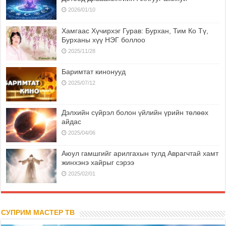
2026/01/10
Хамгаас Хүчирхэг Гурав: Бурхан, Тим Ко Тү,
Бурханы хүү НЭГ боллоо
2025/11/28
Баримтат кинонууд
2025/07/12
Дэлхийн сүйрэл болон үйлийн үрийн төлөөх
айдас
2025/04/06
Аюул гамшгийг арилгахын тулд Аврагчтай хамт
жинхэнэ хайрыг сэрээ
2025/02/01
СУПРИМ МАСТЕР ТВ