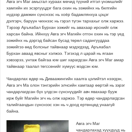
Авга эгч Маг амьсгал хураах мөчид түүний итгэл үнэмшлийг
хамгийн их эсэргүүцдэг бага охин нь ээжийнх нь билгийн
нүдээр дамжин сүнснээс нь хоёр бадамлянхуа цэцэг
дэлгэрч, баруун чихнээс нь гэрэл түгэн тархахыг олж харжээ.
Тэрээр Аръяабал Бурхан ээжийг нь авахаар ирснийг олж
харсан байна. Ийнхүү Авга эгч Магийн отгон охин нь тэр үед
ээжийнх нь дэргэд байсан бусад төрөл садангууддаа
ээжийгээ өөд болсныг тайвнаар мэдэгдээд, Аръяабал
Бурхан аваад явсныг хэлжээ. Тэгэхэд л царай нь ягаан
хэвээрээ, унтаж байгаа юм шиг харагдсан Авга эгч Маг амар
тайвнаар таалал төгссөнийг хүмүүс мэдсэн юм.
Чандарлах өдөр нь Диваажингийн хаалга цэлийтэл нээгдэн,
Авга эгч Ма олон тэнгэрийн элчсийн хамтаар өөртэй нь зэрэг
чандарлагдсан бүх үлдсэн сүнснүүдийг авч явахаар бууж
ирж буйг Магийн эгч нь олж харжээ. Тэр өдөр чандарлагдсан
талийгаачдын сүнснээс хэн нь ч доод ертөнцөд унаагүй
байна.
Авга эгч Маг
чандарлахад хүүхдүүд нь