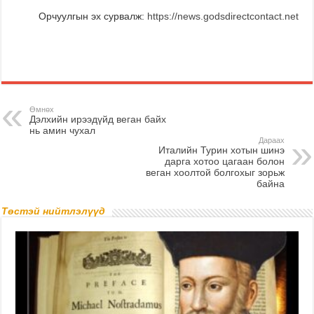
Орчуулгын эх сурвалж:
https://news.godsdirectcontact.net
Өмнөх
Дэлхийн ирээдүйд веган байх
нь амин чухал
Дараах
Италийн Турин хотын шинэ
дарга хотоо цагаан болон
веган хоолтой болгохыг зорьж
байна
Төстэй нийтлэлүүд