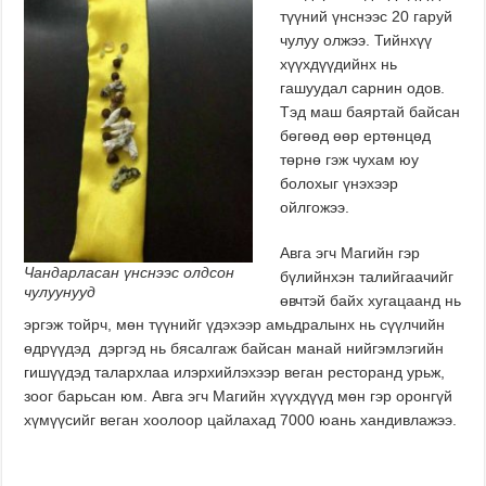
түүний үнснээс 20 гаруй
чулуу олжээ. Тийнхүү
хүүхдүүдийнх нь
гашуудал сарнин одов.
Тэд маш баяртай байсан
бөгөөд өөр ертөнцөд
төрнө гэж чухам юу
болохыг үнэхээр
ойлгожээ.
Авга эгч Магийн гэр
Чандарласан үнснээс олдсон
бүлийнхэн талийгаачийг
чулуунууд
өвчтэй байх хугацаанд нь
эргэж тойрч, мөн түүнийг үдэхээр амьдралынх нь сүүлчийн
өдрүүдэд дэргэд нь бясалгаж байсан манай нийгэмлэгийн
гишүүдэд талархлаа илэрхийлэхээр веган ресторанд урьж,
зоог барьсан юм. Авга эгч Магийн хүүхдүүд мөн гэр оронгүй
хүмүүсийг веган хоолоор цайлахад 7000 юань хандивлажээ.