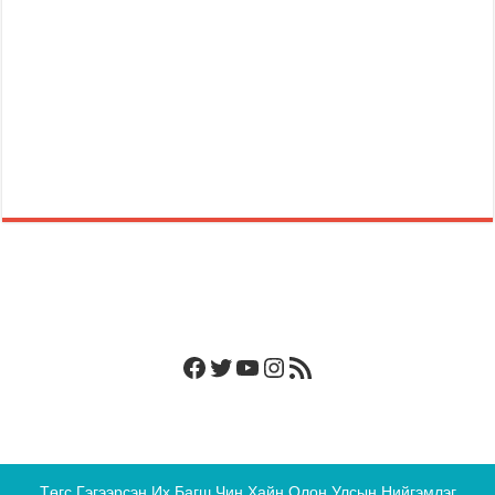
Facebook
Twitter
YouTube
Instagram
RSS Feed
Төгс Гэгээрсэн Их Багш Чин Хайн Олон Улсын Нийгэмлэг