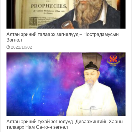
Алтан эриний талаарх зөгнөлүүд – Нострадамусын
Зөгнөл
2022/10/02
Алтан эриний тухай зөгнөлүүд- Диваажингийн Хааны
талаарх Нам Са-го-н зөгнөл