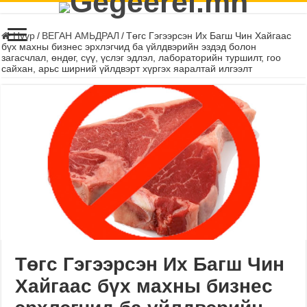
Нүүр
/
ВЕГАН АМЬДРАЛ
/
Төгс Гэгээрсэн Их Багш Чин Хайгаас
бүх махны бизнес эрхлэгчид ба үйлдвэрийн эздэд болон
загасчлал, өндөг, сүү, үслэг эдлэл, лабораторийн туршилт, гоо
сайхан, арьс ширний үйлдвэрт хүргэх яаралтай илгээлт
Төгс Гэгээрсэн Их Багш Чин
Хайгаас бүх махны бизнес