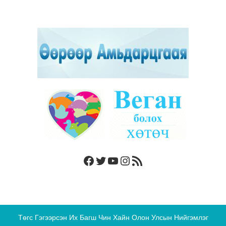
Facebook
Twitter
YouTube
Instagram
RSS Feed
Төгс Гэгээрсэн Их Багш Чин Хайн Олон Улсын Нийгэмлэг