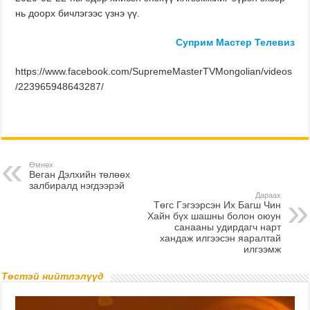
нь доорх бичлэгээс үзнэ үү.
Суприм Мастер Телевиз
https://www.facebook.com/SupremeMasterTVMongolian/videos
/223965948643287/
Өмнөх
Веган Дэлхийн төлөөх
залбиралд нэгдээрэй
Дараах
Төгс Гэгээрсэн Их Багш Чин
Хайн бүх шашны болон оюун
санааны удирдагч нарт
хандаж илгээсэн яаралтай
илгээмж
Төстэй нийтлэлүүд