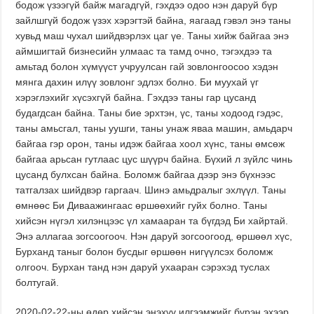
бодож үзээгүй байж магадгүй, гэхдээ одоо нэн даруй бүр
зайлшгүй бодож үзэх хэрэгтэй байна, яагаад гэвэл энэ таны
хувьд маш чухал шийдвэрлэх цаг үе. Таны хийж байгаа энэ
аймшигтай бизнесийн улмаас та тамд очно, тэгэхдээ та
амьтад болон хүмүүст учруулсан гай зовлонгоосоо хэдэн
мянга дахин илүү зовлонг эдлэх болно. Би муухай үг
хэрэглэхийг хүсэхгүй байна. Гэхдээ таны гар цусанд
будагдсан байна. Таны бие эрхтэн, үс, таны ходоод гэдэс,
таны амьсгал, таны уушги, таны унаж яваа машин, амьдарч
байгаа гэр орон, таны идэж байгаа хоол хүнс, таны өмсөж
байгаа арьсан гутлаас цус шүүрч байна. Бүхий л зүйлс чинь
цусанд булхсан байна. Боломж байгаа дээр энэ бүхнээс
татгалзах шийдвэр гаргаач. Шинэ амьдралыг эхлүүл. Таны
өмнөөс Би Диваажингаас өршөөхийг гуйх болно. Таны
хийсэн нүгэл хилэнцээс үл хамааран та бүгдэд Би хайртай.
Энэ аллагаа зогсоогооч. Нэн даруй зогсоогоод, өршөөл хүс,
Бурханд таныг болон бусдыг өршөөн нигүүлсэх боломж
олгооч. Бурхан танд нэн даруй ухааран сэрэхэд туслах
болтугай.
2020-02-22-ны өдөр хийсэн энэхүү илгээмжийг бүрэн эхээр