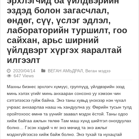
эрхлэгчид ба үйлдвэрийн
эздэд болон загасчлал,
өндөг, сүү, үслэг эдлэл,
лабораторийн туршилт, гоо
сайхан, арьс ширний
үйлдвэрт хүргэх яаралтай
илгээлт
2020/04/14
ВЕГАН АМЬДРАЛ
,
Веган мэдээ
647 Views
Махны бизнес эрхлэгч хүмүүс, группүүд, үйлдвэрийн эзэд
минь хэлэх үгийг минь анхааран сонсоно уу хэмээн чин
сэтгэлээсээ гуйж байна. Энэ таны хувьд үнэхээр нэн чухал
учраас анхаарлаа нааш нь хандуулна уу. Өөрийн тусын тулд
оройтохоос өмнө та үүнийг заавал мэдэх ёстой. Таны одоо
хийж байгаа ажлын төлөө Там маш хүнд шийтгэл оногдуулах
болно… Гэсэн хэдий ч яг энэ мөчид та энэ ажлыг
мэдэхгүйгээсээ хийж байж болно. Энэ тухай та нухацтай