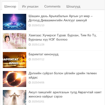
Шинээр
Их уншсан
Comments
Шошгууд
Шашин дахь Арьяабалын Аргын ул мөр –
Дотоод Диваажингийн Аялгууг ажихуй
2026/01/10
Хамгаас Хүчирхэг Гурав: Бурхан, Тим Ко Тү,
Бурханы хүү НЭГ боллоо
2025/11/28
Баримтат кинонууд
2025/07/12
Дэлхийн сүйрэл болон үйлийн үрийн төлөөх
айдас
2025/04/06
Аюул гамшгийг арилгахын тулд Аврагчтай хамт
жинхэнэ хайрыг сэрээ
2025/02/01