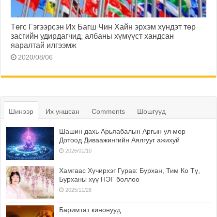
Төгс Гэгээрсэн Их Багш Чин Хайн эрхэм хүндэт төр
засгийн удирдагчид, албаны хүмүүст хандсан
яаралтай илгээмж
2020/08/06
Шинээр
Их уншсан
Comments
Шошгууд
Шашин дахь Арьяабалын Аргын ул мөр –
Дотоод Диваажингийн Аялгууг ажихуй
2026/01/10
Хамгаас Хүчирхэг Гурав: Бурхан, Тим Ко Тү,
Бурханы хүү НЭГ боллоо
2025/11/28
Баримтат кинонууд