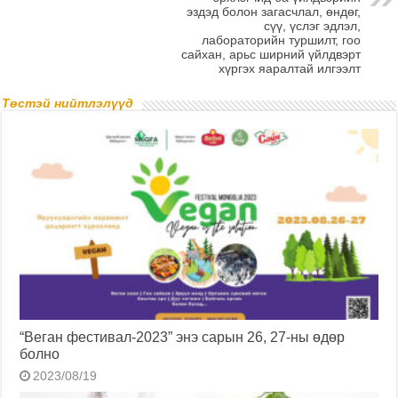
эздэд болон загасчлал, өндөг,
сүү, үслэг эдлэл,
лабораторийн туршилт, гоо
сайхан, арьс ширний үйлдвэрт
хүргэх яаралтай илгээлт
Төстэй нийтлэлүүд
“Веган фестивал-2023” энэ сарын 26, 27-ны өдөр
болно
2023/08/19