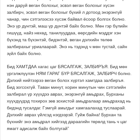
нэн даруй веган болохыг, эсвэл веган болохыг хүсэн
залбирч, эсвэл веган болохыг бүхий л дотоод энэрэнгүй
чанар, чин сэтгэлээсээ хүсэж байвал ёсоор болгох болно.
Энэ үр дүнтэй, маш үр дүнтэй байх болно. Мөн гэр бүлийн
гишүүд, найз нөхөд, танилууддаа, өөрсдийн мэддэг хэн
бүхэнд та бүхэнтэй, бидэнтэй, веган дэлхийн төлөө
залбирахыг уриалаарай. Энэ нь тэдэнд ч мөн тустай, сайн
зүйл байх болно.
Бид ХАМТДАА хагас цаг БЯСАЛГАЖ, ЗАЛБИРЪЯ. Бид мөн
үргэлжлүүлэн НЯМ ГАРАГ БҮР БЯСАЛГАЖ, ЗАЛБИРЧ болно.
Дэлхий нийтээрээ веган болох хүртэл хамтдаа залбиръя.
Бид зогсохгүй. Таван минут, хорин минутын чин сэтгэлийн
залбирал үр хүүхдээ аврах, энэрэнгүй амьдрах, Бурханы
хүүхдүүдэд тохирох зөв зохистой амьдралаар амьдрахад нь
бидэнд тусалдаг. Гэмгүй амьтдыг хамгаалахад туслаарай.
Дэлхийг аврах үйлсэд нэгдээрэй. Гуйж байна! Бурхан та
бүхнийг энэ амьдрал хийгээд дараагийн төрөлд тань ч цаг
ямагт адисалж байх болтугай”