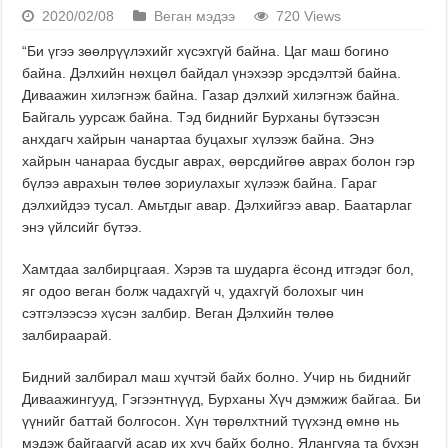
2020/02/08
Веган мэдээ
720 Views
“Би үгээ зөөлрүүлэхийг хүсэхгүй байна. Цаг маш богино
байна. Дэлхийн нөхцөл байдал үнэхээр эрсдэлтэй байна.
Диваажин хилэгнэж байна. Газар дэлхий хилэгнэж байна.
Байгаль уурсаж байна. Тэд биднийг Бурханы бүтээсэн
анхдагч хайрын чанартаа буцахыг хүлээж байна. Энэ
хайрын чанараа бусдыг аврах, өөрсдийгөө аврах болон гэр
бүлээ аврахын төлөө зориулахыг хүлээж байна. Гараг
дэлхийдээ тусал. Амьтдыг авар. Дэлхийгээ авар. Баатарлаг
энэ үйлсийг бүтээ.
Хамтдаа залбирцгаая. Хэрэв та шударга ёсонд итгэдэг бол,
яг одоо веган болж чадахгүй ч, удахгүй болохыг чин
сэтгэлээсээ хүсэн залбир. Веган Дэлхийн төлөө
залбираарай.
Бидний залбирал маш хүчтэй байх болно. Учир нь биднийг
Диваажингууд, Гэгээнтнүүд, Бурханы Хүч дэмжиж байгаа. Би
үүнийг баттай болгосон. Хүн төрөлхтний түүхэнд өмнө нь
мэдэж байгаагүй асар их хүч байх болно. Ялангуяа та бүхэн