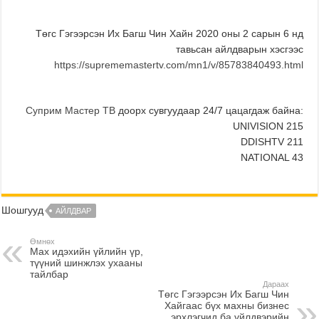
Төгс Гэгээрсэн Их Багш Чин Хайн 2020 оны 2 сарын 6 нд
тавьсан айлдварын хэсгээс
https://suprememastertv.com/mn1/v/85783840493.html
Суприм Мастер ТВ
доорх сувгуудаар 24/7 цацагдаж байна:
UNIVISION 215
DDISHTV 211
NATIONAL 43
Шошгууд
АЙЛДВАР
Өмнөх
Мах идэхийн үйлийн үр,
түүний шинжлэх ухааны
тайлбар
Дараах
Төгс Гэгээрсэн Их Багш Чин
Хайгаас бүх махны бизнес
эрхлэгчид ба үйлдвэрийн