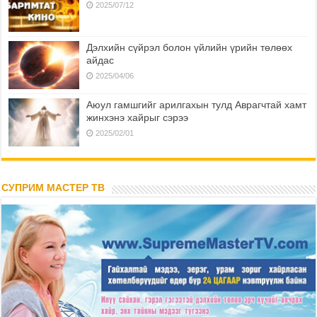
2025/07/12
Дэлхийн сүйрэл болон үйлийн үрийн төлөөх
айдас
2025/04/06
Аюул гамшгийг арилгахын тулд Аврагчтай хамт
жинхэнэ хайрыг сэрээ
2025/02/01
СУПРИМ МАСТЕР ТВ