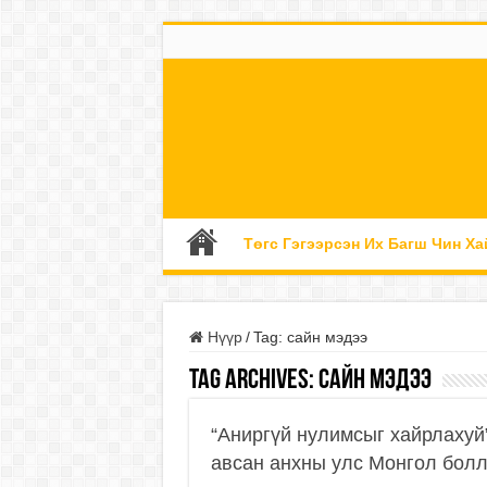
Төгс Гэгээрсэн Их Багш Чин Ха
Нүүр
/
Tag:
сайн мэдээ
Tag Archives:
сайн мэдээ
“Аниргүй нулимсыг хайрлахуй”
авсан анхны улс Монгол бол