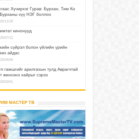
гаас Хүчирхэг Гурав: Бурхан, Тим Ко
 Бурханы хүү НЭГ боллоо
25/11/28
имтат кинонууд
25/07/12
хийн сүйрэл болон үйлийн үрийн
өөх айдас
25/04/06
л гамшгийг арилгахын тулд Аврагчтай
т жинхэнэ хайрыг сэрээ
25/02/01
РИМ МАСТЕР ТВ