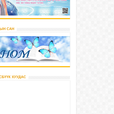
ЫН САН
СБҮҮК ХУУДАС