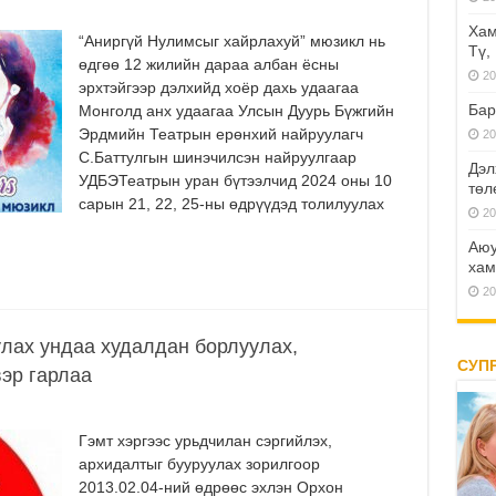
Хам
“Аниргүй Нулимсыг хайрлахуй” мюзикл нь
Тү,
өдгөө 12 жилийн дараа албан ёсны
20
эрхтэйгээр дэлхийд хоёр дахь удаагаа
Бар
Монголд анх удаагаа Улсын Дуурь Бүжгийн
Эрдмийн Театрын ерөнхий найруулагч
20
С.Баттулгын шинэчилсэн найруулгаар
Дэл
УДБЭТеатрын уран бүтээлчид 2024 оны 10
төл
сарын 21, 22, 25-ны өдрүүдэд толилуулах
20
Аюу
хам
20
улах ундаа худалдан борлуулах,
СУП
эр гарлаа
Гэмт хэргээс урьдчилан сэргийлэх,
архидалтыг бууруулах зорилгоор
2013.02.04-ний өдрөөс эхлэн Орхон