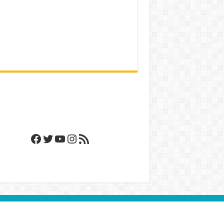
Facebook
Twitter
YouTube
Instagram
RSS Feed
рсэн Их Багш Чин Хайн Олон Улсын Нийгэмлэг