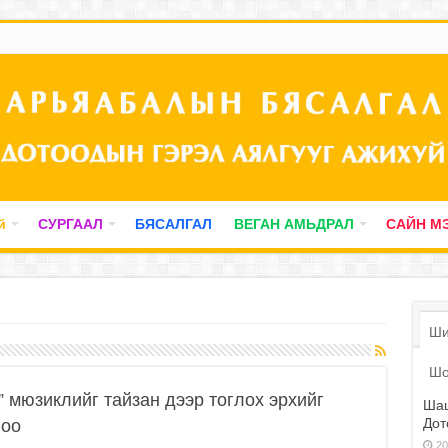
й
СУРГААЛ
БЯСАЛГАЛ
ВЕГАН АМЬДРАЛ
САЙН М
Ши
Шо
 мюзиклийг тайзан дээр тоглох эрхийг
Шаш
Дот
лоо
20