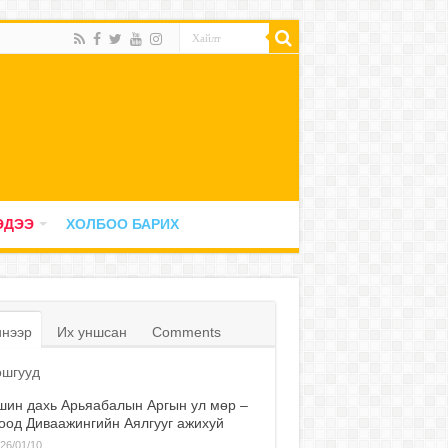
ЭДЭЭ
ХОЛБОО БАРИХ
нээр
Их уншсан
Comments
шгууд
ин дахь Арьяабалын Аргын ул мөр –
оод Диваажингийн Аялгууг ажихуй
26/01/10