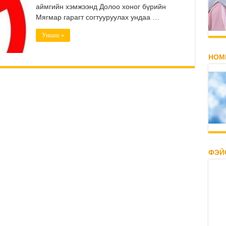
аймгийн хэмжээнд Долоо хоног бүрийн
Мягмар гарагт согтууруулах ундаа …
Унших »
НОМ
ФЭЙ