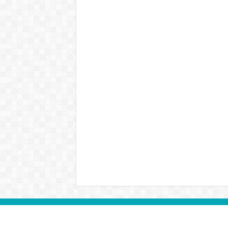
Бүх эрх хуулиар хамгаалагдсан © 2026