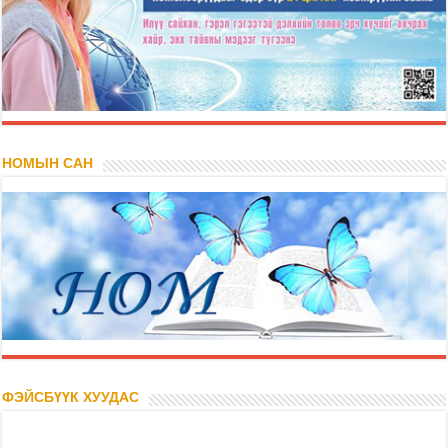
НОМЫН САН
ФЭЙСБҮҮК ХУУДАС