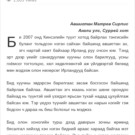
Авшигтан Матрев Сирпис
Англи улс, Суррей хот
Б
и 2007 онд Кинсэлийн түүхт хотод байрлах тэнгисийн
буланг тольдсон нэгэн сайхан байшинд авшигтан ах,
эгч нартай хамт байхаар Ирланд руу очсон юм. Тэнд
эрт дээр үеийг санагдуулам хуучны олон барилгууд, усны
гоёмсог тогтолцоо, хөл хөдөлгөөнтэй аж үйлдвэртэй бөгөөд
мөн мэдээж олон нөхөрсөг Ирландууд байсан.
Бид хуучны эвдэрсэн барилгаас засаж босгосон байшинд
байрлаж байлаа. Авшигтан эгч маань нэгэн шөнө орондоо
байхад нь түүнтэй хий үзэгдэл ярьсан тухай надад цухуйлгаж
байсан юм. Тэр үедээ түүнийг авшигтан ах нарын нэгийг гэж
бодсон ч дараа нь биш болохыг нь мэджээ.
Бид олон хоногийн турш дээд давхрын зочны өрөөнд
бясалгал хийхэд хэн нэгэн бидний араас хараад байгаа мэт