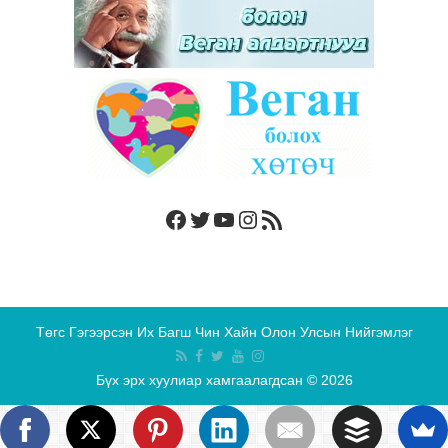
Facebook
Twitter
YouTube
Instagram
RSS Feed
Төгс Гэгээрсэн Их Багш Чин Хайн Олон Улсын Нийгэмлэг
Бүх эрх хуулиар хамгаалагдсан © 2026