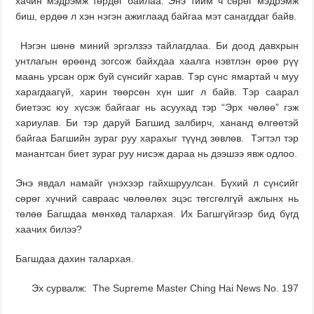
хачин мэдрэмж төрдөг байлаа. Энэ тийм ч сөрөг мэдрэмж
биш, ердөө л хэн нэгэн ажиглаад байгаа мэт санагддаг байв.
Нэгэн шөнө миний эргэлзээ тайлагдлаа. Би доод давхрын
унтлагын өрөөнд зогсож байхдаа хаалга нэвтлэн өрөө рүү
маань урсан орж буй сүнсийг харав. Тэр сүнс ямартай ч муу
харагдаагүй, харин төөрсөн хүн шиг л байв. Тэр саарал
биетээс юу хүсэж байгааг нь асуухад тэр “Эрх чөлөө” гэж
хариулав. Би тэр даруй Багшид залбирч, хананд өлгөөтэй
байгаа Багшийн зураг руу харахыг түүнд зөвлөв. Тэгтэл тэр
манантсан биет зураг руу нисэж дараа нь дээшээ явж одлоо.
Энэ явдал намайг үнэхээр гайхшруулсан. Бүхий л сүнсийг
сөрөг хүчний савраас чөлөөлөх эцэс төгсгөлгүй ажлынх нь
төлөө Багшдаа мөнхөд талархая. Их Багшгүйгээр бид бүгд
хаачих билээ?
Багшдаа дахин талархая.
Эх сурвалж: The Supreme Master Ching Hai News No. 197