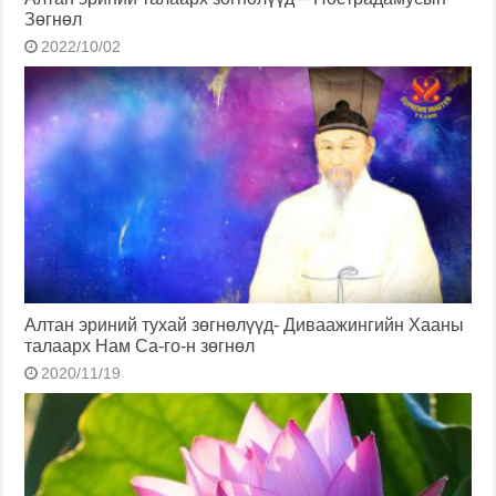
Зөгнөл
2022/10/02
Алтан эриний тухай зөгнөлүүд- Диваажингийн Хааны
талаарх Нам Са-го-н зөгнөл
2020/11/19