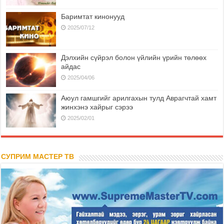
Баримтат кинонууд
2025/07/12
Дэлхийн сүйрэл болон үйлийн үрийн төлөөх
айдас
2025/04/06
Аюул гамшгийг арилгахын тулд Аврагчтай хамт
жинхэнэ хайрыг сэрээ
2025/02/01
СУПРИМ МАСТЕР ТВ