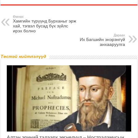
Өмнөх
Хамгийн түрүүнд Бурханыг эрж
хай, тэгвэл бусад бүх зүйлс
ирэх болно
Дараах
Их Багшийн энэрэнгүй
анхааруулга
Төстэй нийтлэлүүд
Алтан эриний талаарх зөгнөлүүд – Нострадамусын