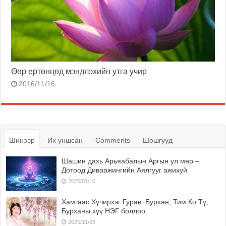
Өөр ертөнцөд мэндлэхийн утга учир
2016/11/16
Шинээр
Их уншсан
Comments
Шошгууд
Шашин дахь Арьяабалын Аргын ул мөр –
Дотоод Диваажингийн Аялгууг ажихуй
2026/01/10
Хамгаас Хүчирхэг Гурав: Бурхан, Тим Ко Тү,
Бурханы хүү НЭГ боллоо
2025/11/28