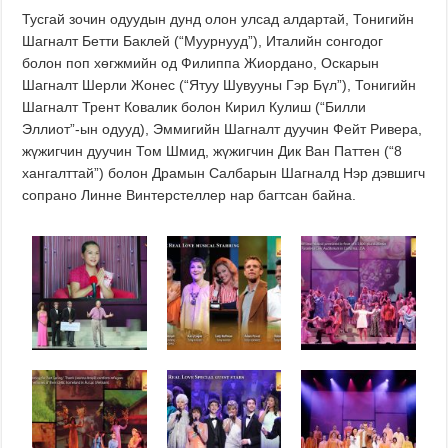
Тусгай зочин одуудын дунд олон улсад алдартай, Тонигийн
Шагналт Бетти Баклей (“Муурнууд”), Италийн сонгодог
болон поп хөгжмийн од Филиппа Жиордано, Оскарын
Шагналт Шерли Жонес (“Ятуу Шувууны Гэр Бүл”), Тонигийн
Шагналт Трент Ковалик болон Кирил Кулиш (“Билли
Эллиот”-ын одууд), Эммигийн Шагналт дуучин Фейт Ривера,
жүжигчин дуучин Том Шмид, жүжигчин Дик Ван Паттен (“8
хангалттай”) болон Драмын Салбарын Шагналд Нэр дэвшигч
сопрано Линне Винтерстеллер нар багтсан байна.