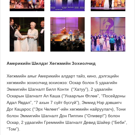
Америкийн Шилдэг Хөгжмийн Зохиолчид
Хөгжмийн аяыг Америкийн алдарт тайз, кино, дэлгэцийн
хөгжмийн зохиолчид зохиожээ: Оскар болон 5 удаагийн
Эммигийн Шагналт Билл Конти (“Хатуу”), 2 удаагийн
Оскарын Шагналт Ал Каша (“Ухаарлын Өглөө”, “Посейдоны
Адал Явдал”, “7 ахын 7 сүйт бүсгүй”), Эммид Нэр дэвшигч
Дог Кацарос (“Эрх Чөлөөт”-ийн хөгжмийн найруулагч), Тони
болон Эммигийн Шагналт Дон Пиппин (“Оливер!”) болон
Оскар, 2 удаагийн Греммийн Шагналт Девид Шайер (“Беби”,
“Том”).