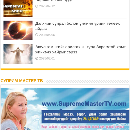
2025/07/12
Дэлхийн сүйрэл болон үйлийн үрийн төлөөх
айдас
2025/04/06
Аюул гамшгийг арилгахын тулд Аврагчтай хамт
жинхэнэ хайрыг сэрээ
2025/02/01
СУПРИМ МАСТЕР ТВ