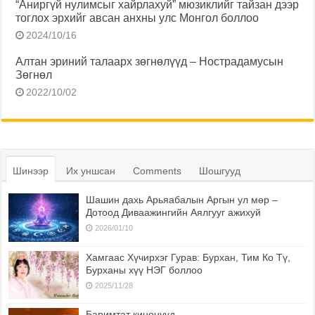
“Аниргүй нулимсыг хайрлахуй” мюзиклийг тайзан дээр
тоглох эрхийг авсан анхны улс Монгол боллоо
2024/10/16
Алтан эриний талаарх зөгнөлүүд – Нострадамусын
Зөгнөл
2022/10/02
Шинээр
Их уншсан
Comments
Шошгууд
Шашин дахь Арьяабалын Аргын ул мөр –
Дотоод Диваажингийн Аялгууг ажихуй
2026/01/10
Хамгаас Хүчирхэг Гурав: Бурхан, Тим Ко Тү,
Бурханы хүү НЭГ боллоо
2025/11/28
Баримтат кинонууд