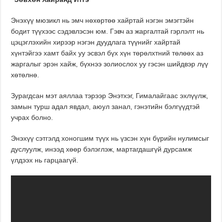
Энэхүү мюзикл нь эмч нөхөртөө хайртай нэгэн эмэгтэйн
бодит түүхээс сэдэвлэсэн юм. Гэвч аз жаргалтай гэрлэлт нь
цэцэглэхийн хирээр нэгэн дуудлага түүнийг хайртай
хүнтэйгээ хамт байх уу эсвэл бүх хүн төрөлхтний төлөөх аз
жаргалыг эрэн хайж, бүхнээ золиослох уу гэсэн шийдвэр лүү
хөтөлнө.
Зурагдсан мэт аяллаа тэрээр Энэтхэг, Гималайгаас эхлүүлж,
замын турш адал явдал, аюул занал, гэнэтийн бэлгүүдтэй
учрах болно.
Энэхүү сэтгэлд хоногшим түүх нь үзсэн хүн бүрийн нулимсыг
дуслуулж, инээд хөөр бэлэглэж, мартагдашгүй дурсамж
үлдээх нь гарцаагүй.