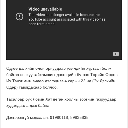
Өдгөө дэлхийн олон орнуудаар үзэгчдийн хүртээл болж
байгаа энэхүү
гайхамшигт дэлгэцийн бүтээл Төрийн Ордны
Их Танхимын видео дэлгэцнээ 4 сарын 22 нд (Эх Дэлхийн
Өдөр) тавигдахаар боллоо.
Тасалбар бүх Ловин Хат веган хоолны зоогийн газруудаар
худалдаалагдаж байна.
Дэлгэрэнгүй мэдээлэл: 91990118, 89835835