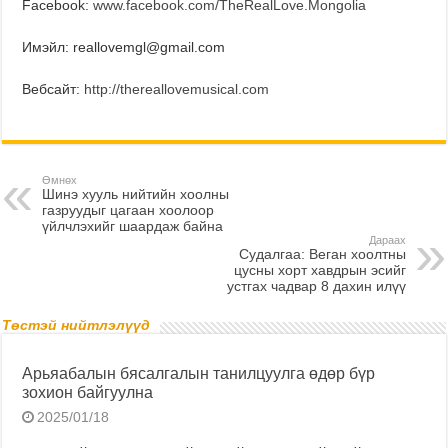
Facebook:
www.facebook.com/TheRealLove.Mongolia
Имэйл: reallovemgl@gmail.com
Вебсайт:
http://thereallovemusical.com
Өмнөх
Шинэ хууль нийтийн хоолны
газруудыг цагаан хоолоор
үйлчлэхийг шаардаж байна
Дараах
Судалгаа: Веган хоолтны
цусны хорт хавдрын эсийг
устгах чадвар 8 дахин илүү
Төстэй нийтлэлүүд
Арьяабалын бясалгалын танилцуулга өдөр бүр
зохион байгуулна
2025/01/18