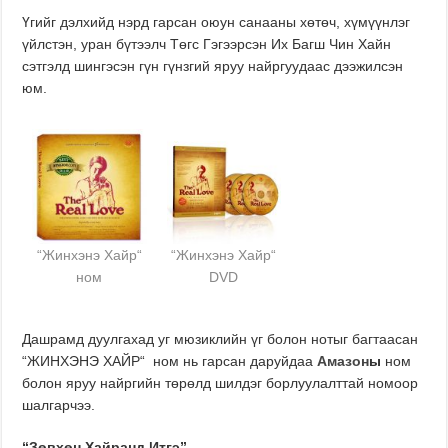
Үгийг дэлхийд нэрд гарсан оюун санааны хөтөч, хүмүүнлэг
үйлстэн, уран бүтээлч Төгс Гэгээрсэн Их Багш Чин Хайн
сэтгэлд шингэсэн гүн гүнзгий яруу найргуудаас дээжилсэн
юм.
“Жинхэнэ Хайр“
“Жинхэнэ Хайр“
ном
DVD
Дашрамд дуулгахад уг мюзиклийн үг болон нотыг багтаасан
“ЖИНХЭНЭ ХАЙР“ ном нь гарсан даруйдаа
Амазон
ы
ном
болон яруу найргийн төрөлд шилдэг борлуулалттай номоор
шалгарчээ.
“Зөвхөн Хайранд Итгэ”