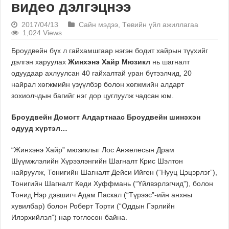
видео дэлгэцнээ
2017/04/13
Сайн мэдээ
,
Төвийн үйл ажиллагаа
1,024 Views
Броудвейн бүх л гайхамшгаар нэгэн бодит хайрын түүхийг
дэлгэн харуулах
Жинхэнэ Хайр Мюзикл
нь шагналт
одуудаар ахлуулсан 40 гайхалтай уран бүтээлчид, 20
найрал хөгжмийн үзүүлбэр болон хөгжмийн алдарт
зохиолчдын багийг нэг дор цуглуулж чадсан юм.
Броудвейн Домогт Алдартнаас Броудвейн шинэхэн
одууд хүртэл…
“Жинхэнэ Хайр” мюзиклыг Лос Анжелесын Драм
Шүүмжлэлийн Хүрээлэнгийн Шагналт Крис Шэлтон
найруулж, Тонигийн Шагналт Дейси Ийген (“Нууц Цэцэрлэг”),
Тонигийн Шагналт Кеди Хуффмань (“Үйлвэрлэгчид”), болон
Тонид Нэр дэвшигч Адам Паскал (“Түрээс”-ийн анхны
хувилбар) болон Роберт Торти (“Оддын Гэрлийн
Илэрхийлэл”) нар тоглосон байна.