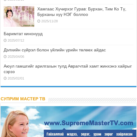
Хамгаас Хүчирхэг Гурав: Бурхан, Тим Ко Тү,
Бурханы хүү НЭГ боллоо
2025/11/28
Баримтат кинонууд
2025/07/12
Дэлхийн сүйрэл болон үйлийн үрийн төлөөх айдас
2025/04/06
Аюул гамшгийг арилгахын тулд Аврагчтай хамт жинхэнэ хайрыг
сэрээ
2025/02/01
СУПРИМ МАСТЕР ТВ