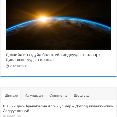
Дэлхийд ирээдүйд болох үйл явдлуудын талаарх
Диваажингуудын илчлэл
2023/03/19
Шинээр
Их уншсан
Comments
Шошгууд
Шашин дахь Арьяабалын Аргын ул мөр – Дотоод Диваажингийн
Аялгууг ажихуй
2026/01/10