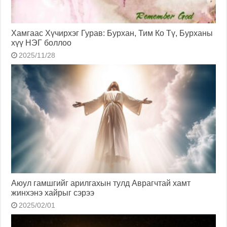
Хамгаас Хүчирхэг Гурав: Бурхан, Тим Ко Тү, Бурханы
хүү НЭГ боллоо
2025/11/28
Аюул гамшгийг арилгахын тулд Аврагчтай хамт
жинхэнэ хайрыг сэрээ
2025/02/01