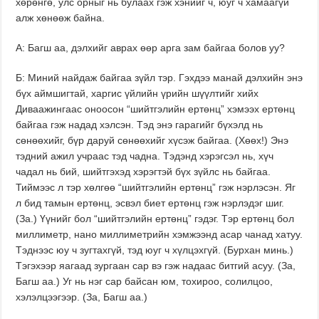
хөрөнгө, улс орныг нь булаах гэж хэнийг ч, юуг ч хамаагүй
алж хөнөөж байна.
А: Багш аа, дэлхийг аврах өөр арга зам байгаа болов уу?
Б: Миний найдаж байгаа зүйл тэр. Гэхдээ манай дэлхийн энэ
бүх аймшигтай, харгис үйлийн үрийн шүүлтийг хийх
Диваажингаас оноосон “шийтгэлийн ертөнц” хэмээх ертөнц
байгаа гэж надад хэлсэн. Тэд энэ гарагийг бүхэлд нь
сөнөөхийг, бүр даруй сөнөөхийг хүсэж байгаа. (Хөөх!) Энэ
тэдний ажил учраас тэд чадна. Тэдэнд хэрэгсэл нь, хүч
чадал нь бий, шийтгэхэд хэрэгтэй бүх зүйлс нь байгаа.
Тиймээс л тэр хөлгөө “шийтгэлийн ертөнц” гэж нэрлэсэн. Яг
л бид тамын ертөнц, эсвэл биет ертөнц гэж нэрлэдэг шиг.
(За.) Үүнийг бол “шийтгэлийн ертөнц” гэдэг. Тэр ертөнц бол
миллиметр, нано миллиметрийн хэмжээнд асар чанад хатуу.
Тэднээс юу ч зугтахгүй, тэд юуг ч хүлцэхгүй. (Бурхан минь.)
Тэгэхээр яагаад зургаан сар вэ гэж надаас битгий асуу. (За,
Багш аа.) Уг нь нэг сар байсан юм, тохироо, солилцоо,
хэлэлцээгээр. (За, Багш аа.)