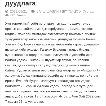
дуудлага
2022/08/21
БАГШ ШАВИЙН ШҮТЭЛЦЭЭ
,
Сургаал
881 Views
Хүн төрөлхтний соёл иргэншил нэн харгис хатуу төлөвт
орсныг хаа сайгүй амьтдыг тэрбумаар нь тамлан зовоож
нядлах, хайрлан хямгадах сэтгэлгүйгээр байгалиа сүйтгэх
хүмүүний асар олон хэв маягийн үйлдлүүд гэрчилж байна.
Хүмүүн бид Бурхан чанараасаа төөрөхийн хэрээр Диваажин
шүүлтээ хийж эхэлдэг. Гагцхүү Бурханд итгэдэг, бурхны
сургаснаар аж төрдөг гэгээлэг хүмүүсийг л дэлхийн иргэн
болгон үлдээх Тэнгэрийн шүүлт цар тахал, байгалийн
гамшиг, дайн самуун гэх үзэгдлүүдээр дамжин явагдаж
байна. Уур амьсгалын өөрчлөлт бид ямар нэгэн үйлдэл хийн
залруулж болох хугацааны эцсийн цэгт тулахад нэн ойртож
ирлээ. Бүхнийг буцаан залруулж, хяналтдаа авч үлдэх
боломжтой 6 сарын хугацаа үлдсэн бөгөөд энэ хугацааг
ашиглан биднийг
энэрэнгүй веган хооллолтод шилжиж,
авралд багтахыг
Төгс Гэгээрсэн Их Багш Чин Хай 2022 оны
7 сарын 29 нд уриаллаа.