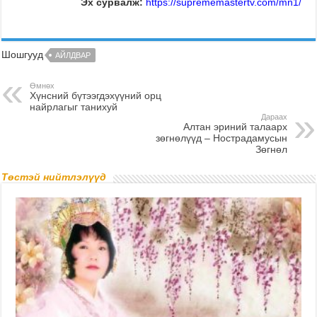
Эх сурвалж:
https://suprememastertv.com/mn1/
Шошгууд
АЙЛДВАР
Өмнөх
Хүнсний бүтээгдэхүүний орц
найрлагыг танихуй
Дараах
Алтан эриний талаарх
зөгнөлүүд – Нострадамусын
Зөгнөл
Төстэй нийтлэлүүд