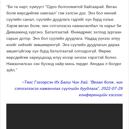
“Би та нарт, хүмүүст “Одоо болгоомжтой байгаарай. Веган
болж өөрсдийгөө хамгаал” гэж хэлсэн дээ. Энэ бол миний
сүүлийн санал, сүүлийн дуудлага гэдгийг хүн бүрд хэлье.
Хэрэв веган болж, чин сэтгэлээсээ наманчилбал та нарыг би
Диваажинд хүргэнэ. Баталгаатай. Өнөөдрөөс эхлээд зургаан
сарын дотор. Энэ бол сүүлийн дуудлага. Надад үүнээс илүү
ихийг хийхийг зөвшөөрөхгүй. Энэ сүүлийн дуудлагын дараа
авшиггүйгээр хүн бүрд баталгаатай олгогдохгүй. Өөрөө
өөрсдийгөө хариуцахад илүү ихээр хичээх хэрэгтэй болно.
Наманчилсан хэн бүхэнд хайр минь төрдөг. Аяндаа л болдог
зүйл.”
~Төгс Гэгээрсэн Их Багш Чин Хай, “Веган болж, чин
сэтгэлээсээ наманчлах сүүлчийн дуудлага”, 2022-07-29
конференцийн хэсгээс