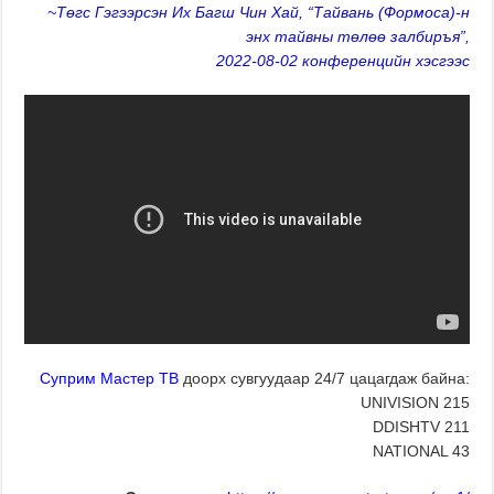
~Төгс Гэгээрсэн Их Багш Чин Хай, “Тайвань (Формоса)-н
энх тайвны төлөө залбиръя”,
2022-08-02 конференцийн хэсгээс
Суприм Мастер ТВ
доорх сувгуудаар 24/7 цацагдаж байна:
UNIVISION 215
DDISHTV 211
NATIONAL 43