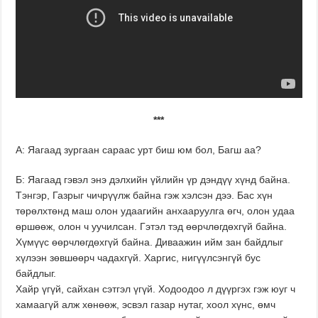
***
А: Яагаад зургаан сараас урт биш юм бол, Багш аа?
Б: Яагаад гэвэл энэ дэлхийн үйлийн үр дэндүү хүнд байна.
Тэнгэр, Газрыг чичрүүлж байна гэж хэлсэн дээ. Бас хүн
төрөлхтөнд маш олон удаагийн анхааруулга өгч, олон удаа
өршөөж, олон ч уучилсан. Гэтэл тэд өөрчлөгдөхгүй байна.
Хүмүүс өөрчлөгдөхгүй байна. Диваажин ийм зан байдлыг
хүлээн зөвшөөрч чадахгүй. Харгис, нигүүлсэнгүй бус
байдлыг.
Хайр үгүй, сайхан сэтгэл үгүй. Ходоодоо л дүүргэх гэж юуг ч
хамаагүй алж хөнөөж, эсвэл газар нутаг, хоол хүнс, өмч