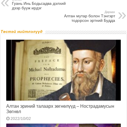
Гуань Инь Бодьсадва дэлхий
дээр бууж ирдэг
Дараах
Алтан мутар болон Тэнгэрт
тодорсон эртний Будда
Төстэй нийтлэлүүд
Алтан эриний талаарх зөгнөлүүд – Нострадамусын
Зөгнөл
2022/10/02