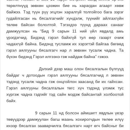
төрөлтнүүд зөвхөн цээжин бие нь харагдан агаарт хөвж
байжээ. Тэд түүн рүү эгцлэн харалгүй толгойгоо бага зэрэг
гудайлгасан нь бясалгагчийг хүндэлж, түүнийг айлгахгүйн
төлөө байсан бололтой. Тэгэхдээ түүнд дараах санааг
дамжуулсан нь “Бид 9 сарын 11 ний үйл явдалд амь
үрэгдэгчид. Бидэнд гэрэл байхгүй тул өөр газарт очиж
чадахгүй байна. Бидэнд тусламж их хэрэгтэй байгаа бөгөөд
гэрэл аялгууны бясалгагч нар л зөвхөн тусалж чадна. Та
бүхэн бидэнд Гэрэл илгээнэ гэж найдаж байна” гэжээ.
Дэлхий дээр маш олон бясалгалын бүлгүүд
байдаг ч дотоодын гэрэл аялгууны бясалгагчид л зөвхөн
тэдэнд
тусалж чадна гэж онцгойлон заасанд би их гайхсан.
Гэрэл аялгууны бясалгалын төгс хүч тэдэнд үлэмж тус
хүргэж чадна гэдгийг тэд сайн мэдэж байсантай холбоотой
байх.
9 сарын 11 нд болсон аймшигт явдлын үеэр
төвүүдээр дамжуулан багш маань хохирогчдын төлөө илүү
ихээр бясалгах зааварчилга бясалгагч нарт өгч байсныг би