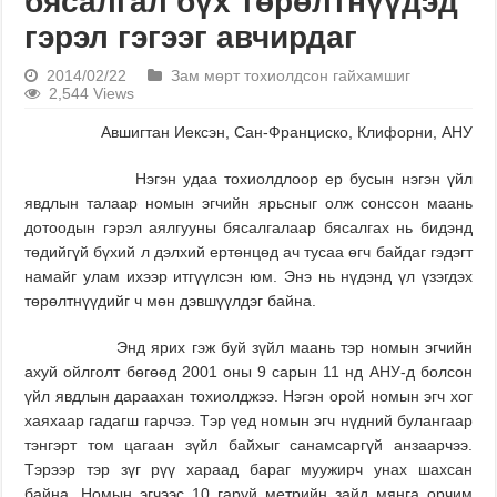
бясалгал бүх төрөлтнүүдэд
гэрэл гэгээг авчирдаг
2014/02/22
Зам мөрт тохиолдсон гайхамшиг
2,544 Views
Авшигтан Иексэн, Сан-Франциско, Клифорни, АНУ
Нэгэн удаа тохиолдлоор ер бусын нэгэн үйл
явдлын талаар номын эгчийн ярьсныг олж сонссон маань
дотоодын гэрэл аялгууны бясалгалаар бясалгах нь бидэнд
төдийгүй бүхий л дэлхий ертөнцөд ач тусаа өгч байдаг гэдэгт
намайг улам ихээр итгүүлсэн юм. Энэ нь нүдэнд үл үзэгдэх
төрөлтнүүдийг ч мөн дэвшүүлдэг байна.
Энд ярих гэж буй зүйл маань тэр номын эгчийн
ахуй ойлголт бөгөөд 2001 оны 9 сарын 11 нд АНУ-д болсон
үйл явдлын дараахан тохиолджээ. Нэгэн орой номын эгч хог
хаяхаар гадагш гарчээ. Тэр үед номын эгч нүдний булангаар
тэнгэрт том цагаан зүйл байхыг санамсаргүй анзаарчээ.
Тэрээр тэр зүг рүү хараад бараг муужирч унах шахсан
байна. Номын эгчээс 10 гаруй метрийн зайд мянга орчим