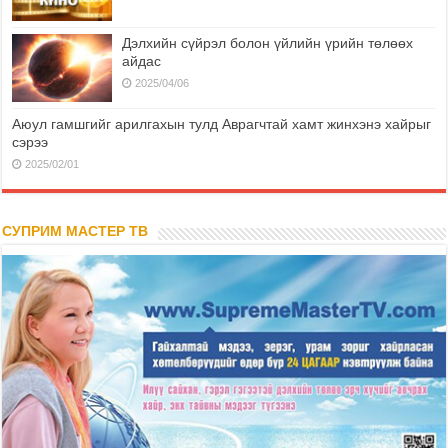
Дэлхийн сүйрэл болон үйлийн үрийн төлөөх
айдас
2025/04/06
Аюул гамшгийг арилгахын тулд Аврагчтай хамт жинхэнэ хайрыг
сэрээ
2025/02/01
СУПРИМ МАСТЕР ТВ