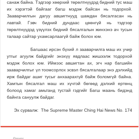
санаж байна. Тэдгээр хөөрхий төрөлтнүүдэд бидний тус маш
их хэрэгтэй байгааг багш мэдэж байсан нь тодорхой.
Зааварчилгын дагуу авшигтнууд шамдан бясалгасан нь
лавтай. Гэвч бидний дундаас цөөнгүй нь тэдгээр
төрөлтнүүдэд үзүүлэх бидний
бясалгалын
жинхэнэ ач тусын
талаар сайтар ухамсарлаагүй байж болох юм.
Багшаас ирсэн бүхий л зааварчилга маш их учир
утгыг агуулж байдгийг энэхүү явдлаас жишээлж тодорхой
мэдэж болох юм. Иймээс авшигтан ах, эгч нар багшийн
зааварчилгыг үл тоомсорлох эсвэл бясалгалаар энэ дэлхийд
ирж байдаг ашиг тусыг анхаарахгүй байж боломгүй байна.
Хамтын бясалгал маш их хүчтэй бөгөөд дэлхий ертөнц
болоод хамаг амьтанд тустай гэдгийг Багш маань бидэнд
байнга сануулж байдаг.
Эх сурвалж: The Supreme Master Ching Hai News No. 174
Өмнөх