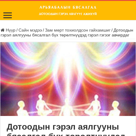
Нүүр
/
Сайн мэдээ
/
Зам мөрт тохиолдсон гайхамшиг
/
Дотоодын
гэрэл аялгууны бясалгал бүх төрөлтнүүдэд гэрэл гэгээг авчирдаг
Дотоодын гэрэл аялгууны