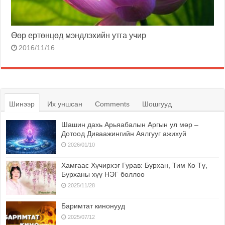
Өөр ертөнцөд мэндлэхийн утга учир
2016/11/16
Шинээр
Их уншсан
Comments
Шошгууд
Шашин дахь Арьяабалын Аргын ул мөр –
Дотоод Диваажингийн Аялгууг ажихуй
2026/01/10
Хамгаас Хүчирхэг Гурав: Бурхан, Тим Ко Тү,
Бурханы хүү НЭГ боллоо
2025/11/28
Баримтат кинонууд
2025/07/12