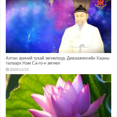
Алтан эриний тухай зөгнөлүүд- Диваажингийн Хааны
талаарх Нам Са-го-н зөгнөл
2020/11/19