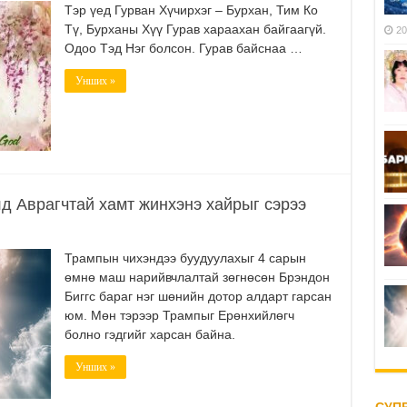
Тэр үед Гурван Хүчирхэг – Бурхан, Тим Ко
Тү, Бурханы Хүү Гурав хараахан байгаагүй.
20
Одоо Тэд Нэг болсон. Гурав байснаа …
Унших »
д Аврагчтай хамт жинхэнэ хайрыг сэрээ
Трампын чихэндээ буудуулахыг 4 сарын
өмнө маш нарийвчлалтай зөгнөсөн Брэндон
Биггс бараг нэг шөнийн дотор алдарт гарсан
юм. Мөн тэрээр Трампыг Ерөнхийлөгч
болно гэдгийг харсан байна.
Унших »