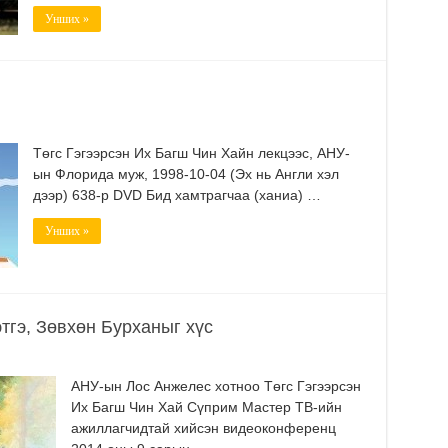
Унших »
Төгс Гэгээрсэн Их Багш Чин Хайн лекцээс, АНУ-
ын Флорида муж, 1998-10-04 (Эх нь Англи хэл
дээр) 638-р DVD Бид хамтрагчаа (ханиа) …
Унших »
тгэ, Зөвхөн Бурханыг хүс
АНУ-ын Лос Анжелес хотноо Төгс Гэгээрсэн
Их Багш Чин Хай Сүприм Мастер ТВ-ийн
ажиллагчидтай хийсэн видеоконференц