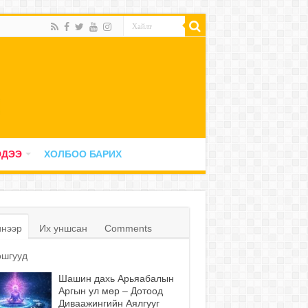
ЭДЭЭ
ХОЛБОО БАРИХ
нээр
Их уншсан
Comments
шгууд
Шашин дахь Арьяабалын
Аргын ул мөр – Дотоод
Диваажингийн Аялгууг