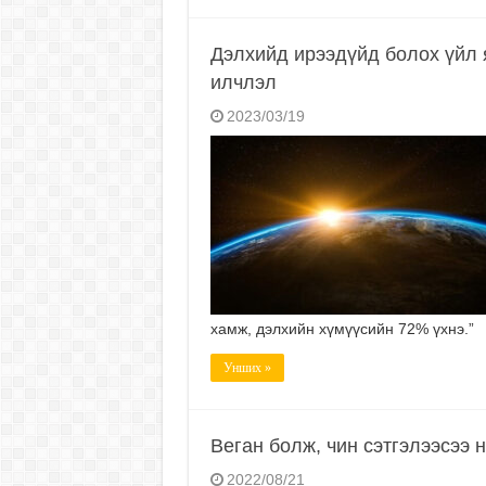
Дэлхийд ирээдүйд болох үйл
илчлэл
2023/03/19
хамж, дэлхийн хүмүүсийн 72% үхнэ.”
Унших »
Веган болж, чин сэтгэлээсээ 
2022/08/21