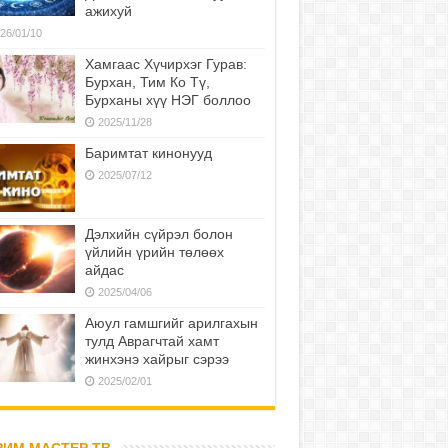
ажихуй
26/01/10
Хамгаас Хүчирхэг Гурав:
Бурхан, Тим Ко Тү,
Бурханы хүү НЭГ боллоо
2025/11/28
Баримтат кинонууд
2025/07/12
Дэлхийн сүйрэл болон
үйлийн үрийн төлөөх
айдас
2025/04/06
Аюул гамшгийг арилгахын
тулд Аврагчтай хамт
жинхэнэ хайрыг сэрээ
2025/02/01