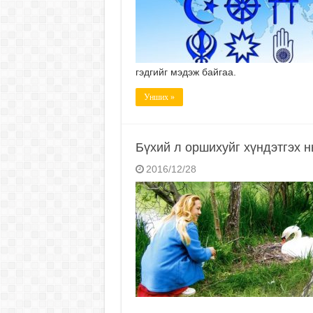
гэдгийг мэдэж байгаа.
Унших »
Бүхий л оршихуйг хүндэтгэх н
2016/12/28