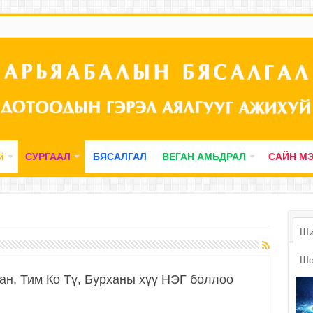
й
СУРГААЛ
БЯСАЛГАЛ
ВЕГАН АМЬДРАЛ
САЙН М
Ши
Шо
ан, Тим Ко Тү, Бурханы хүү НЭГ боллоо