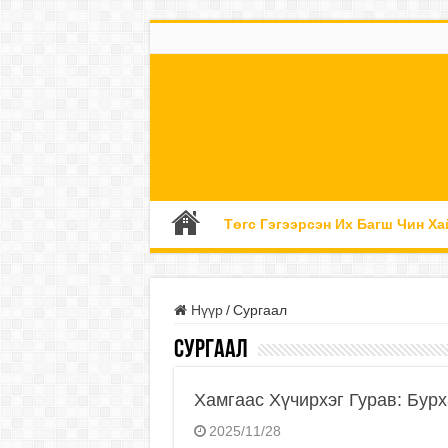
Төгс Гэгээрсэн Их Багш Чин Ха
Нүүр
/
Сургаал
Сургаал
Хамгаас Хүчирхэг Гурав: Бурх
2025/11/28