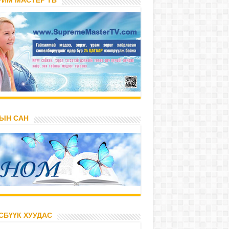
РИМ МАСТЕР ТВ
ЫН САН
СБҮҮК ХУУДАС