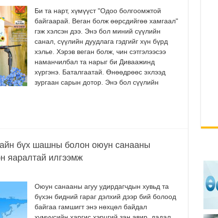
Би та нарт, хүмүүст "Одоо болгоомжтой
байгаарай. Веган болж өөрсдийгөө хамгаал"
гэж хэлсэн дээ. Энэ бол миний сүүлийн
санал, сүүлийн дуудлага гэдгийг хүн бүрд
хэлье. Хэрэв веган болж, чин сэтгэлээсээ
наманчилбал та нарыг би Диваажинд
хүргэнэ. Баталгаатай. Өнөөдрөөс эхлээд
зургаан сарын дотор. Энэ бол сүүлийн
Хайн бүх шашны болон оюун санааны
эн яаралтай илгээмж
Оюун санааны агуу удирдагчдын хувьд та
бүхэн бидний гараг дэлхий дээр бий болоод
байгаа гамшигт энэ нөхцөл байдал
хүмүүсийн харгис хэрцгий зан авир, дадал