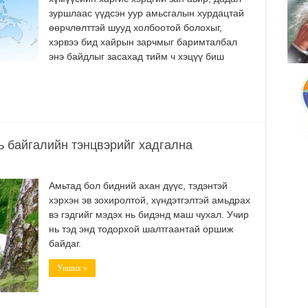
зуршлаас үүдсэн уур амьсгалын хурдацтай
өөрчлөлттэй шууд холбоотой болохыг,
хэрвээ бид хайрын зарчмыг баримталбал
энэ байдлыг засахад тийм ч хэцүү биш
ь байгалийн тэнцвэрийг хадгална
Амьтад бол бидний ахан дүүс, тэдэнтэй
хэрхэн эв зохиролтой, хүндэтгэлтэй амьдрах
вэ гэдгийг мэдэх нь бидэнд маш чухал. Учир
нь тэд энд тодорхой шалтгаантай оршиж
байдаг.
Унших »