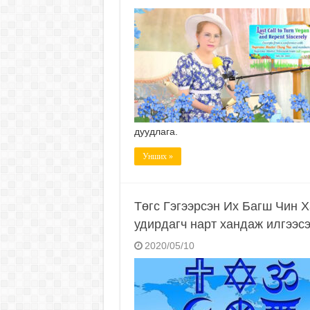
дуудлага.
Унших »
Төгс Гэгээрсэн Их Багш Чин 
удирдагч нарт хандаж илгээс
2020/05/10