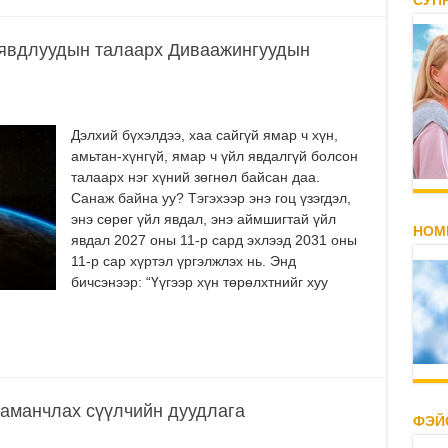
СУП
 явдлуудын талаарх Диваажингуудын
Дэлхий бүхэлдээ, хаа сайгүй ямар ч хүн,
амьтан-хүнгүй, ямар ч үйл явдалгүй болсон
талаарх нэг хүний зөгнөл байсан даа.
Санаж байна уу? Тэгэхээр энэ гоц үзэгдэл,
энэ сөрөг үйл явдал, энэ аймшигтай үйл
НОМ
явдал 2027 оны 11-р сард эхлээд 2031 оны
11-р сар хүртэл үргэлжлэх нь. Энд
бичсэнээр: “Үүгээр хүн төрөлхтнийг хуу
наманчлах сүүлчийн дуудлага
ФЭЙ