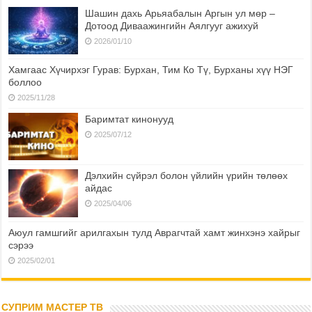
Шашин дахь Арьяабалын Аргын ул мөр –
Дотоод Диваажингийн Аялгууг ажихуй
2026/01/10
Хамгаас Хүчирхэг Гурав: Бурхан, Тим Ко Тү, Бурханы хүү НЭГ
боллоо
2025/11/28
Баримтат кинонууд
2025/07/12
Дэлхийн сүйрэл болон үйлийн үрийн төлөөх
айдас
2025/04/06
Аюул гамшгийг арилгахын тулд Аврагчтай хамт жинхэнэ хайрыг
сэрээ
2025/02/01
СУПРИМ МАСТЕР ТВ