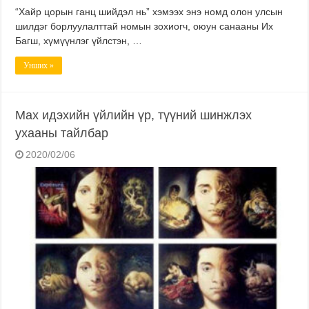
“Хайр цорын ганц шийдэл нь” хэмээх энэ номд олон улсын
шилдэг борлуулалттай номын зохиогч, оюун санааны Их
Багш, хүмүүнлэг үйлстэн, …
Унших »
Мах идэхийн үйлийн үр, түүний шинжлэх
ухааны тайлбар
2020/02/06