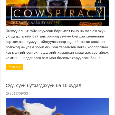
Энэхүү олныг гайхшруулсан баримтат кино нь мал аж ахуйн
үйлдвэрлэлийн байгаль орчинд үзүүлж буй хор хөнөөлийн
хэр хэмжээг хүмүүст ойлгуулсанаар тэднийг веган хоолтон
болоход нь урам зориг өгч, хүн төрөлхтөн веган хооллолтын
хэв маягийг сонгох нь дэлхийг хамарсан гамшгаас сэргийлэх
хамгийн шилдэг арга зам мөн болохыг харуулсан байна.
Унших »
Сүү, сүүн бүтээгдэхүүн ба 10 худал
2016/09/03