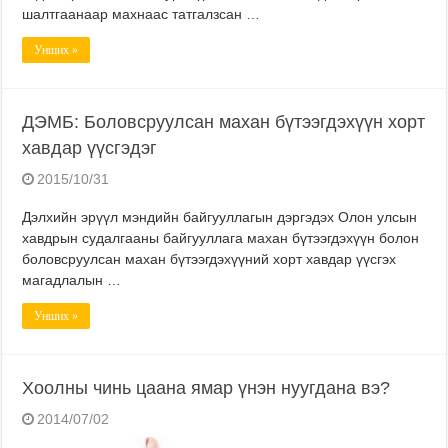
шалтгаанаар махнаас татгалзсан …
Унших »
ДЭМБ: Боловсруулсан махан бүтээгдэхүүн хорт
хавдар үүсгэдэг
2015/10/31
Дэлхийн эрүүл мэндийн байгууллагын дэргэдэх Олон улсын
хавдрын судалгааны байгууллага махан бүтээгдэхүүн болон
боловсруулсан махан бүтээгдэхүүний хорт хавдар үүсгэх
магадлалын …
Унших »
Хоолны чинь цаана ямар үнэн нуугдана вэ?
2014/07/02