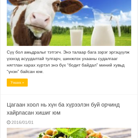
Сүү бол амьдралыг тэтгэгч. Энэ талаар бага зэрэг эргэцүүлж
үзэхэд асуудалтай тулгарч, шинжлэх ухааны судалгааг
нягтлан харах хүртэл энэ бүх “бодит байдал” миний хувьд
“үнэн” байсан юм.
Унших »
Цагаан хоол нь хүн ба хүрээлэн буй орчинд
хайрласан хишиг юм
2016/01/01