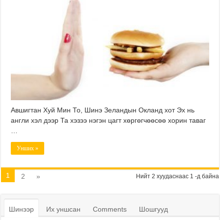
Авшигтан Хуй Мин То, Шинэ Зеландын Окланд хот Эх нь
англи хэл дээр Та хэзээ нэгэн цагт хөргөгчөөсөө хорин таваг
…
Унших »
1
2
»
Нийт 2 хуудаснаас 1 -д байна
Шинээр
Их уншсан
Comments
Шошгууд