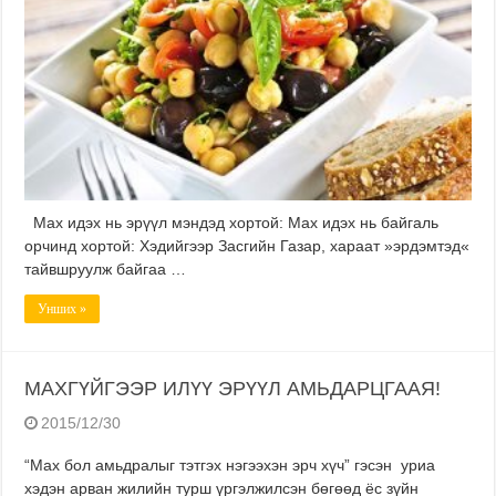
Мах идэх нь эрүүл мэндэд хортой: Мах идэх нь байгаль
орчинд хортой: Хэдийгээр Засгийн Газар, хараат »эрдэмтэд«
тайвшруулж байгаа …
Унших »
МАХГҮЙГЭЭР ИЛҮҮ ЭРҮҮЛ АМЬДАРЦГААЯ!
2015/12/30
“Мах бол амьдралыг тэтгэх нэгээхэн эрч хүч” гэсэн уриа
хэдэн арван жилийн турш үргэлжилсэн бөгөөд ёс зүйн