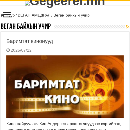
Нүүр
/
ВЕГАН АМЬДРАЛ
/
Веган байхын учир
Веган байхын учир
Баримтат кинонууд
2025/07/12
Кино найруулагч Кип Андерсен архаг өвчнүүдээс сэргийлэх,
цаашлаад анагаах нууцыг олж мэдэн, улс орнуудын