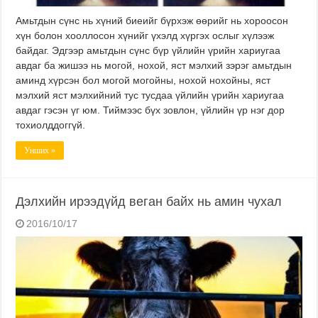
Амьтдын сүнс нь хүний биеийг бүрхэж өөрийг нь хороосон
хүн болон хооллосон хүнийг үхэлд хүргэх ослыг хүлээж
байдаг. Эдгээр амьтдын сүнс бүр үйлийн үрийн хариугаа
авдаг ба жишээ нь могой, нохой, яст мэлхий зэрэг амьтдын
аминд хүрсэн бол могой могойны, нохой нохойны, яст
мэлхий яст мэлхийний тус тусдаа үйлийн үрийн хариугаа
авдаг гэсэн үг юм. Тиймээс бүх зовлон, үйлийн үр нэг дор
тохиолддоггүй.
Унших »
Дэлхийн ирээдүйд веган байх нь амин чухал
2016/10/17