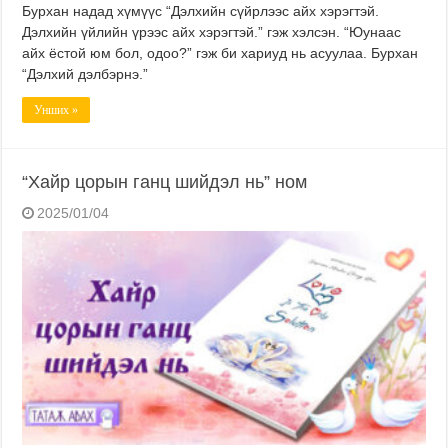
Бурхан надад хүмүүс “Дэлхийн сүйрлээс айх хэрэгтэй.
Дэлхийн үйлийн үрээс айх хэрэгтэй.” гэж хэлсэн. “Юунаас
айх ёстой юм бол, одоо?” гэж би хариуд нь асуулаа. Бурхан
“Дэлхий дэлбэрнэ.”
Унших »
“Хайр цорын ганц шийдэл нь” ном
2025/01/04