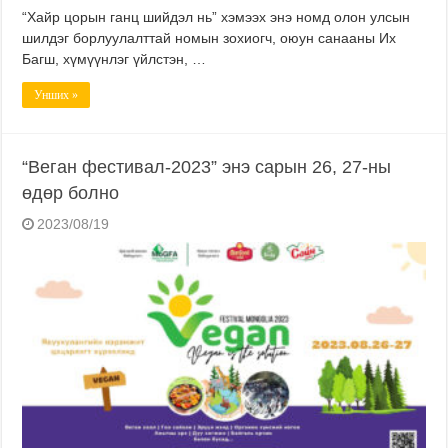
“Хайр цорын ганц шийдэл нь” хэмээх энэ номд олон улсын
шилдэг борлуулалттай номын зохиогч, оюун санааны Их
Багш, хүмүүнлэг үйлстэн, …
Унших »
“Веган фестивал-2023” энэ сарын 26, 27-ны
өдөр болно
2023/08/19