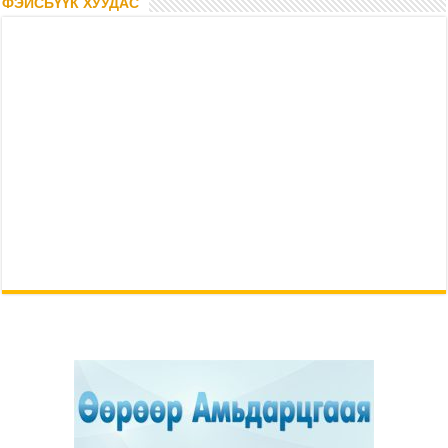
ФЭЙСБҮҮК ХУУДАС