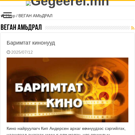
Нүүр
/
ВЕГАН АМЬДРАЛ
ВЕГАН АМЬДРАЛ
Баримтат кинонууд
2025/07/12
Кино найруулагч Кип Андерсен архаг өвчнүүдээс сэргийлэх,
цаашлаад анагаах нууцыг олж мэдэн, улс орнуудын