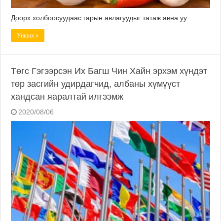
Доорх холбоосуудаас гарын авлагуудыг татаж авна уу:
Унших »
Төгс Гэгээрсэн Их Багш Чин Хайн эрхэм хүндэт
төр засгийн удирдагчид, албаны хүмүүст
хандсан яаралтай илгээмж
2020/08/06