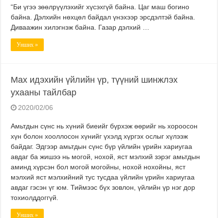
“Би үгээ зөөлрүүлэхийг хүсэхгүй байна. Цаг маш богино
байна. Дэлхийн нөхцөл байдал үнэхээр эрсдэлтэй байна.
Диваажин хилэгнэж байна. Газар дэлхий …
Унших »
Мах идэхийн үйлийн үр, түүний шинжлэх
ухааны тайлбар
2020/02/06
Амьтдын сүнс нь хүний биеийг бүрхэж өөрийг нь хороосон
хүн болон хооллосон хүнийг үхэлд хүргэх ослыг хүлээж
байдаг. Эдгээр амьтдын сүнс бүр үйлийн үрийн хариугаа
авдаг ба жишээ нь могой, нохой, яст мэлхий зэрэг амьтдын
аминд хүрсэн бол могой могойны, нохой нохойны, яст
мэлхий яст мэлхийний тус тусдаа үйлийн үрийн хариугаа
авдаг гэсэн үг юм. Тиймээс бүх зовлон, үйлийн үр нэг дор
тохиолддоггүй.
Унших »