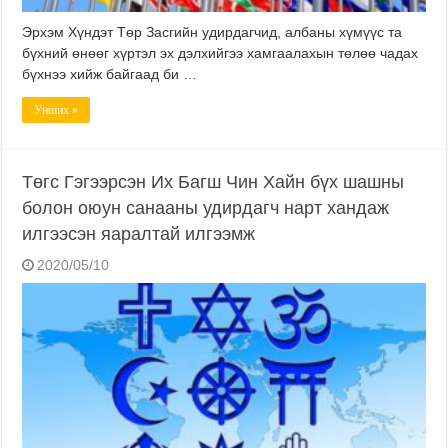
Эрхэм Хүндэт Төр Засгийн удирдагчид, албаны хүмүүс та
бүхний өнөөг хүртэл эх дэлхийгээ хамгаалахын төлөө чадах
бүхнээ хийж байгаад би …
Унших »
Төгс Гэгээрсэн Их Багш Чин Хайн бүх шашны
болон оюун санааны удирдагч нарт хандаж
илгээсэн яаралтай илгээмж
2020/05/10