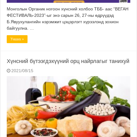
Монголын Органик ногоон хүнсний холбоо ТББ- аас “ВЕГАН
ФЕСТИВАЛЬ-2023”-ыг энэ сарын 26, 27-ны өдрүүдэд
Б.Явуухулангийн нэрэмжит цэцэрлэгт хүрээлэнд зохион
байгуулна. …
Унших »
Хүнсний бүтээгдэхүүний орц найрлагыг танихуй
2021/08/15