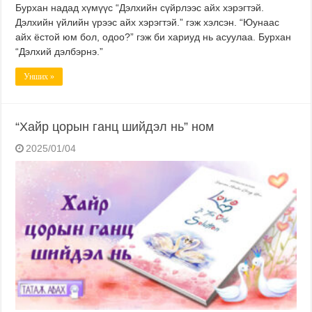
Бурхан надад хүмүүс “Дэлхийн сүйрлээс айх хэрэгтэй.
Дэлхийн үйлийн үрээс айх хэрэгтэй.” гэж хэлсэн. “Юунаас
айх ёстой юм бол, одоо?” гэж би хариуд нь асуулаа. Бурхан
“Дэлхий дэлбэрнэ.”
Унших »
“Хайр цорын ганц шийдэл нь” ном
2025/01/04