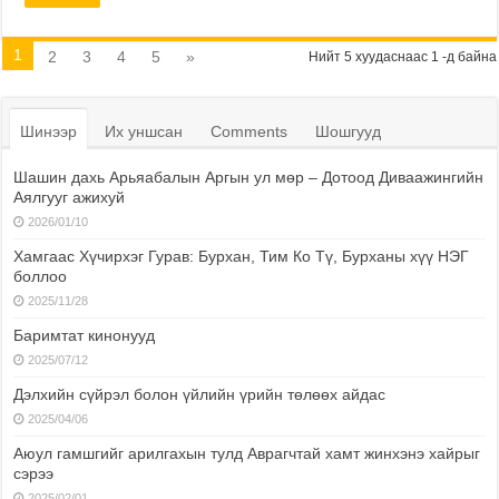
1
2
3
4
5
»
Нийт 5 хуудаснаас 1 -д байна
Шинээр
Их уншсан
Comments
Шошгууд
Шашин дахь Арьяабалын Аргын ул мөр – Дотоод Диваажингийн
Аялгууг ажихуй
2026/01/10
Хамгаас Хүчирхэг Гурав: Бурхан, Тим Ко Тү, Бурханы хүү НЭГ
боллоо
2025/11/28
Баримтат кинонууд
2025/07/12
Дэлхийн сүйрэл болон үйлийн үрийн төлөөх айдас
2025/04/06
Аюул гамшгийг арилгахын тулд Аврагчтай хамт жинхэнэ хайрыг
сэрээ
2025/02/01