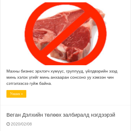
Махны бизнес эрхлэгч хүмүүс, группууд, үйлдвэрийн эзэд
минь хэлэх үгийг минь анхааран сонсоно уу хэмээн чин
сэтгэлээсээ гуйж байна.
Унших »
Веган Дэлхийн төлөөх залбиралд нэгдээрэй
2020/02/08