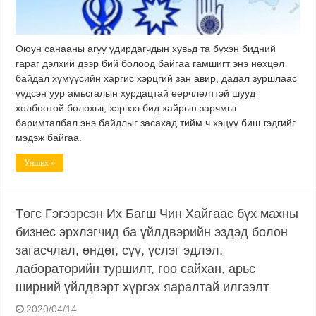
Оюун санааны агуу удирдагчдын хувьд та бүхэн бидний
гараг дэлхий дээр бий болоод байгаа гамшигт энэ нөхцөл
байдал хүмүүсийн харгис хэрцгий зан авир, дадал зуршлаас
үүдсэн уур амьсгалын хурдацтай өөрчлөлттэй шууд
холбоотой болохыг, хэрвээ бид хайрын зарчмыг
баримталбал энэ байдлыг засахад тийм ч хэцүү биш гэдгийг
мэдэж байгаа.
Унших »
Төгс Гэгээрсэн Их Багш Чин Хайгаас бүх махны
бизнес эрхлэгчид ба үйлдвэрийн эздэд болон
загасчлал, өндөг, сүү, үслэг эдлэл,
лабораторийн туршилт, гоо сайхан, арьс
ширний үйлдвэрт хүргэх яаралтай илгээлт
2020/04/14