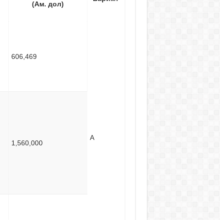
(Ам. дол)
606,469
A
1,560,000