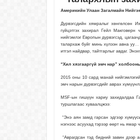
Америкийн Улаан Загалмайн Нийгэ
Дүрвэгсдийн хямралыг хөнгөлсөн И
гүйцэтгэх захирал Гейл Макговерн
нийгэмлэг Европын дүрвэгсэд, цагаач
талархаж буйг минь хүлээн авна уу…
итгэл найдвар, тайтгарлыг авдаг. Энэ
“Хил хязгааргүй эмч нар” холбоон
2015 оны 10 сард манай нийгэмлэгий
эмч нарын дүрвэгсдийг аврах хүмүүнл
MSF-ын гишүүн хариу захидалдаа Га
туршлагаас хуваалцжээ:
“Энэ аян замд гарсан эдгээр хүмүүси
нэгнээс асуухад тэрээр өөрт нь ямар ч
“Аврагдсан тэд бидний завин дээр 