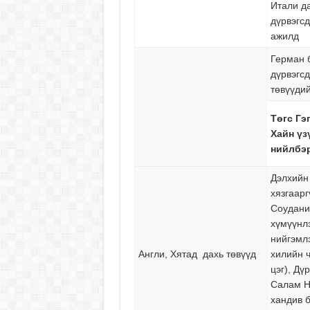
Итали д
дүрвэгс
ажилд
Герман 
дүрвэгс
төвүүди
Төгс Гэ
Хайн үз
нийлбэ
Дэлхийн 
хязгаарг
Соудани,
хүмүүнл
нийгэмл
Англи, Хятад дахь төвүүд
хилийн 
цэг), Дү
Салам Н
хандив 