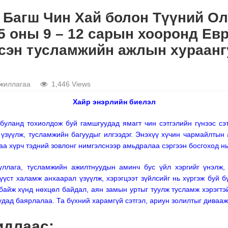
х Багш Чин Хай болон Түүний О
5 оны 9 – 12 сарын хооронд Ев
сэн тусламжийн ажлын хураангу
жиллагаа
1,446 Views
Хайр энэрлийн биелэл
буланд тохиолдож буй гамшгуудад ямагт чин сэтгэлийн гүнээс сэт
үзүүлж, тусламжийн багуудыг илгээдэг. Энэхүү хүчин чармайлтын
аа хүрч тэдний зовлонг нимгэлснээр амьдралаа сэргээн босгоход нь
ууллага, тусламжийн ажилтнуудын аминч бус үйл хэргийг үнэлж
үст халамж анхаарал үзүүлж, хэрэгцээт зүйлсийг нь хүргэж буй 
 байж хүнд нөхцөл байдал, аян замын уртыг туулж тусламж хэрэгтэй
удад баярлалаа. Та бүхний харамгүй сэтгэл, ариун золилтыг дивааж
идлаас: