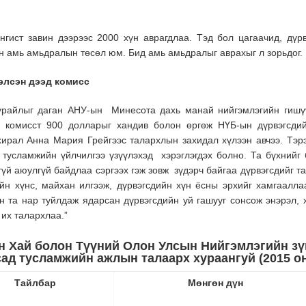
нгист завин дээрээс 2000 хүн аврагдлаа. Тэд бол цагаачид, дүр
н амь амьдралын төсөл юм. Бид амь амьдралыг аврахыг л зорьдог.
элсэн дээд комисс
уурайлыг даган АНУ-ын Минесота дахь манай нийгэмлэгийн гишү
д комисст 900 долларыг хандив болон өргөж НҮБ-ын дүрвэгсди
ахирал Анна Мария Грейгээс талархлын захидал хүлээн авчээ. Тэр
тусламжийн үйлчилгээ үзүүлэхэд хэрэглэгдэх болно. Та бүхнийг
гүй аюулгүй байдлаа сэргээх гэж зовж зүдэрч байгаа дүрвэгсдийг 
н хүнс, майхан илгээж, дүрвэгсдийн хүн ёсны эрхийг хамгаалл
 та нар туйлдаж ядарсан дүрвэгсдийн уй гашууг сонсож энэрэл, 
их талархлаа.”
н Хай болон Түүний Олон Улсын Нийгэмлэгийн зү
сад тусламжийн ажлын талаарх хураангуй
(
2015 о
Тайлбар
Мөнгөн дүн