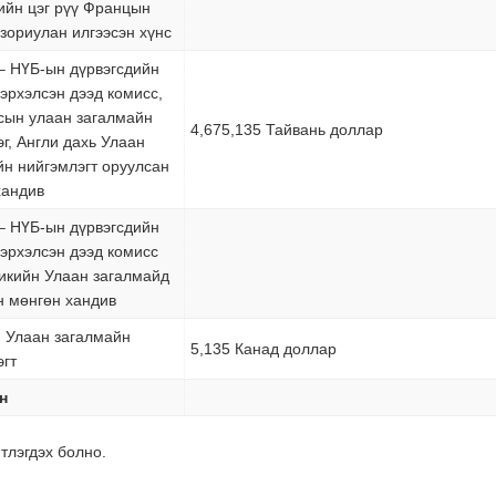
ийн цэг рүү Францын
зориулан илгээсэн хүнс
 НҮБ-ын дүрвэгсдийн
эрхэлсэн дээд комисс,
сын улаан загалмайн
4,675,135 Тайвань доллар
г, Англи дахь Улаан
йн нийгэмлэгт оруулсан
хандив
 НҮБ-ын дүрвэгсдийн
 эрхэлсэн дээд комисс
икийн Улаан загалмайд
н мөнгөн хандив
 Улаан загалмайн
5,135 Канад доллар
эгт
н
тлэгдэх болно.