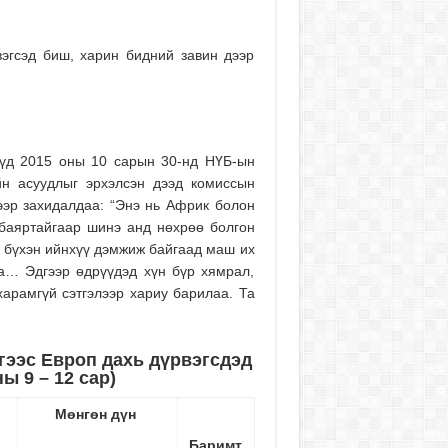
вэгсэд биш, харин бидний завин дээр
үд 2015 оны 10 сарын 30-нд НҮБ-ын
йн асуудлыг эрхэлсэн дээд комиссын
ээр захидалдаа: “Энэ нь Африк болон
 баяртайгаар шинэ анд нөхрөө болгон
та бүхэн ийнхүү дэмжиж байгаад маш их
аа… Эдгээр өдрүүдэд хүн бүр хямрал,
харамгүй сэтгэлээр хариу барилаа. Та
гээс Европ дахь дүрвэгсдэд
ны 9
–
12 сар)
Мөнгөн дүн
Баримт