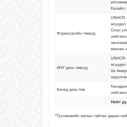
илгээмж
Калайст 
UNHCR –
асуудал 
Олон ул
Формосагийн төвүүд
нийгэмлэ
загалма
мөнгөн 
UNHCR –
асуудал
АНУ дахь төвүүд
ба Амер
оруулса
Канадын
Канад дахь төв
нийгэмл
Нийт дү
*Тусламжийн ажлын тайлан дараа ний