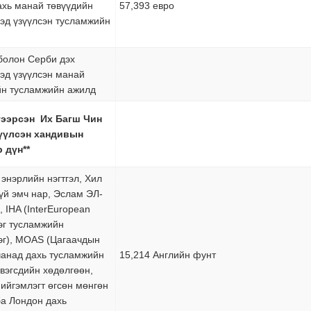
ахь манай төвүүдийн
57,393 евро
дэд үзүүлсэн тусламжийн
болон Серби дэх
дэд үзүүлсэн манай
йн тусламжийн ажилд
гээрсэн Их Багш Чин
үүлсэн хандивын
р дүн
**
энэрлийн нэгтгэл, Хил
үй эмч нар, Эслам ЭЛ-
 IHA (InterEuropean
эг тусламжийн
эг), MOAS (Цагаачдын
чанад дахь тусламжийн
15,214 Английн фунт
рвэгсдийн хөдөлгөөн,
ийгэмлэгт өгсөн мөнгөн
ба Лондон дахь