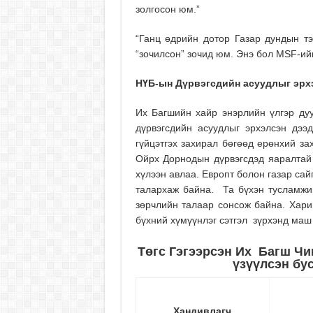
золгосон юм.”
“Ганц өдрийн дотор Газар дундын тэ
“зочилсон” зочид юм. Энэ бол MSF-ий
НҮБ-ын Дүрвэгсдийн асуудлыг эрх
Их Багшийн хайр энэрлийн үлгэр д
дүрвэгсдийн асуудлыг эрхэлсэн дээ
гүйцэтгэх захирал бөгөөд ерөнхий з
Ойрх Дорнодын дүрвэгсдэд яаралтай 
хүлээн авлаа. Европт болон газар сай
талархаж байна. Та бүхэн тусламжий
зөрчлийн талаар сонсож байна. Харин
бүхний хүмүүнлэг сэтгэл зүрхэнд маш 
Төгс Гэгээрсэн Их Багш Чи
үзүүлсэн бу
Хандивлагч