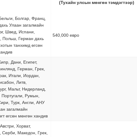
jkhkhlhlhklhhkjbjbjbjbjbjbj
(Тухайн улсын мөнгөн тэмдэгтээр)
Бельги, Болгар, Франц,
дахь Улаан загалмайн
эг, Швед, Испани,
540,000 евро
, Польш, Герман дахь
хотын танхимд өгсөн
хандив
Кипр, Дани, Египет,
инлянд, Герман, Грек,
рак, Итали, Иордан,
исабон, Литв,
ург, Мальт, Нидерланд,
, Португали, Румын,
ири, Турк, Англи, АНУ
аан загалмайн
гт өгсөн мөнгөн хандив
Австри, Хорват,
 Серби, Македон, Грек,