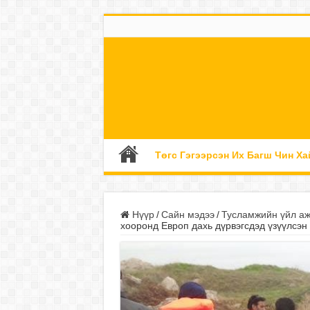
Төгс Гэгээрсэн Их Багш Чин Ха
Нүүр
/
Сайн мэдээ
/
Тусламжийн үйл а
хооронд Европ дахь дүрвэгсдэд үзүүлсэн