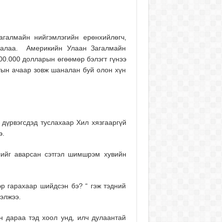
галмайн нийгэмлэгийн ерөнхийлөгч,
рлалаа. Америкийн Улаан Загалмайн
00.000 долларын өгөөмөр бэлэгт гүнээ
тын ачаар зовж шаналан буй олон хүн
дүрвэгсдэд туслахаар Хил хязгааргүй
э.
сийг аварсан сэтгэл шимшрэм хувийн
эр гарахаар шийдсэн бэ? “ гэж тэдний
хэлжээ.
 дараа тэд хоол унд, илч дулаантай