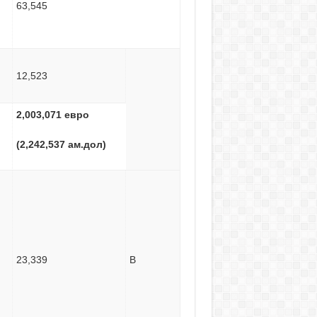
63,545
12,523
2,003,071
евро
(2,242,537
ам.дол
)
23,339
B