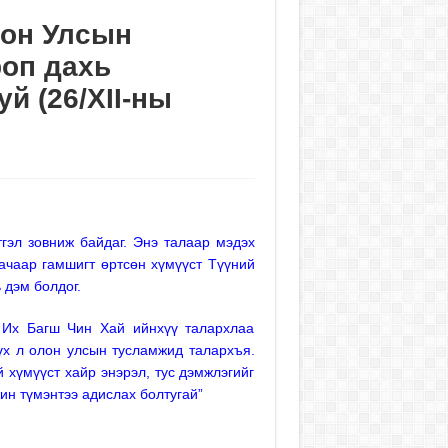
лон Улсын
роп дахь
й (26/XII-ны
гэл зовниж байдаг. Энэ талаар мэдэх
 ачаар гамшигт өртсөн хүмүүст Түүний
 дэм болдог.
, Их Багш Чин Хай ийнхүү талархлаа
бүх л олон улсын тусламжид талархъя.
 хүмүүст хайр энэрэл, тус дэмжлэгийг
ин түмэнтээ адислах болтугай”