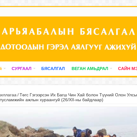
й
СУРГААЛ
БЯСАЛГАЛ
ВЕГАН АМЬДРАЛ
САЙН М
жиллагаа
/
Төгс Гэгээрсэн Их Багш Чин Хай болон Түүний Олон Улсы
 тусламжийн ажлын хураангуй (26/XII-ны байдлаар)