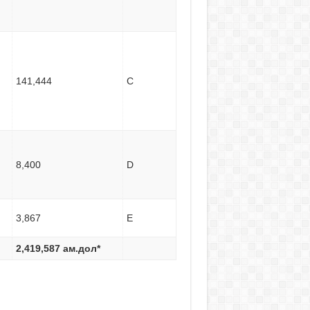
141,444
C
8,400
D
3,867
E
2,
419,587
ам.дол*