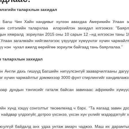
млэгийн талархлын захидал
х Багш Чин Хайн хандивыг хүлээн авахдаа Америкийн Улаан за
 чин сэтгэлийн талархлаа илэрхийлэн захидал илгээжээ: “Бая
дын хямралд зориулан 2015 оны 10 сарын 12 –нд илгээсэн таны 1
 Улаан загалмайн нийгэмлэгээс үзүүлдэг хүмүүнлэг хүчин чармайл
хүү нэн чухал ажилд өөрийгөө зориулж байгаад тань баярлалаа.”
ы талархлын захидал
н Англи дахь гишүүд Багшийн нигүүлсэнгүй зааварчилгааны дагуу 
эг хүчин чармайлтыг дэмжихээр 3000 фунт стирлингийг хандивлажэ
зар дундын тэнгисийг гаталж байсан завинаас африкийн хүмүү
йн хүнд хэцүү сонголтыг төсөөлөхөд ч бэрх. “Та яагаад завин дэ
 найдвар үлдээгүйг, дотроо үхсэнээ, үхсэн хүн үхлийг мэдэрдэггүйг 
аюулгүй байдалд анх удаа унтаж амарч чаджээ. Маш их дарамтын