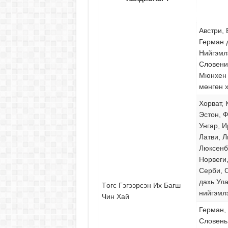
khjkhjkh
Австри, 
Герман 
Нийгэмл
Словени
Мюнхен 
мөнгөн 
Хорват, 
Эстон, Ф
Унгар, И
Латви, Л
Люксенб
Норвеги
Серби, С
дахь Ул
Төгс Гэгээрсэн Их Багш
нийгэмлэ
Чин Хай
Герман, 
Словень,