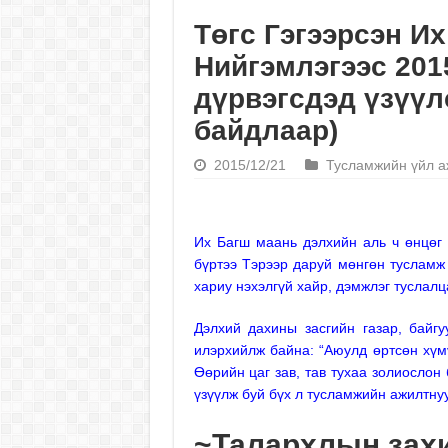
Төгс Гэгээрсэн И
Нийгэмлэгээс 201
дүрвэгсдэд үзүүл
байдлаар)
2015/12/21
Тусламжийн үйл а
Их Багш маань дэлхийн аль ч өнцөг 
бүртээ Тэрээр даруй мөнгөн тусламж 
хариу нэхэлгүй хайр, дэмжлэг туслалц
Дэлхий дахины засгийн газар, байг
илэрхийлж байна: “Аюулд өртсөн хүмү
Өөрийн цаг зав, тав тухаа золиослон
үзүүлж буй бүх л тусламжийн ажилтну
~
Талархлын зах