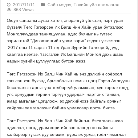
2017/11/11
Сайн мэдээ
,
Төвийн үйл ажиллагаа
868 Views
Оюун санааны аугаа хөтөч, энэрэнгүй үйлстэн, нэрт уран
бүтээлч Төгс Гэгээрсэн Их Багш Чин Хайн уран бүтээлээс
Монголчууддаа танилцуулан, адис буяныг нь түгээх
зорилготой “Диваажингийн урам зориг” сэдэвт үзэсгэлэн
2017 оны 11 сарын 11-нд Уран Зургийн Галлерейд үүд
хаалгаа нээлээ. Үзэсгэлэн Их Багшийн Монгол дахь шавь
нарын хувийн цуглуулгаас бүтсэн ажээ.
Төгс Гэгээрсэн Их Багш Чин Хай нь энэ дэлхийн соёрхол
тавьсан хэн бүхэнд Арьяабалын номын цогц Гэрэл Аялгууны
бясалгалын аргыг үнэ төлбөргүй уламжлан, хүн төрөлхтөнд,
улс орнуудын төрийн тэргүүн удирдагч нарт энх тайван,
амар амгаланг цогцлоож, эх дэлхийнхээ байгаль орчныг
хайрлан хамгаалахыг байнга уриалсаар ирсэн билээ.
Төгс Гэгээрсэн Их Багш Чин Хай байнгын бясалгалынхаа
адислал, онгод урам зоригийг зон олонд гоо сайхны
хэлбэрээр түгээх дуу хөгжим, дүрслэх урлаг, гоёл чимэглэл