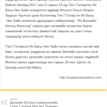
байсан бөгөөд 2017 оны 5 сарын 12-нд Төгс Гэгээрсэн Их
Багш Чин Хайн мэндэлсэн өдрөөр Монгол Улсын Морин
Хуурын Чуулгын уран бүтээлчид Төгс Гэгээрсэн Их Багш
Чин Хайн зохиосон дуунуудын найруулгаар “Их Багшийн
Аялгуу Монголд” хэмээх дан хөгжмийн зохиолын бүрэн
хэмжээний тоглолтыг амжилттай тавьсан нь үзэгч олны
таашаалд гүнээ нийцсэн билээ.
Төгс Гэгээрсэн Их Багш Чин Хайн оюун санааны хосгүй зам
мөр, гэгээрлээс ундарсан их авьяас билгийн нэгээхэн хэсэг
болох дүрслэх урлагийн үзэсгэлэн их хотыг маань төдийгүй
Монгол орныг адислахаар энэ сарын 25-ныг хүртэл та
бүхэнд нээлттэй байна.
http://suprememastertv.com
Өмнөх
Дэлхийн бүтээлч нэвтрүүлгийн
суваг Суприм Мастер Телевиз