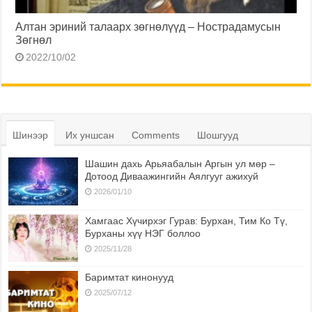
Алтан эриний талаарх зөгнөлүүд – Нострадамусын
Зөгнөл
2022/10/02
Шинээр
Их уншсан
Comments
Шошгууд
Шашин дахь Арьяабалын Аргын ул мөр –
Дотоод Диваажингийн Аялгууг ажихуй
2026/01/10
Хамгаас Хүчирхэг Гурав: Бурхан, Тим Ко Тү,
Бурханы хүү НЭГ боллоо
2025/11/28
Баримтат кинонууд
2025/07/12