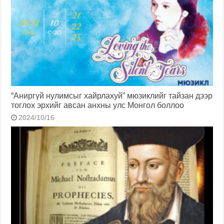
“Аниргүй нулимсыг хайрлахуй” мюзиклийг тайзан дээр
тоглох эрхийг авсан анхны улс Монгол боллоо
2024/10/16