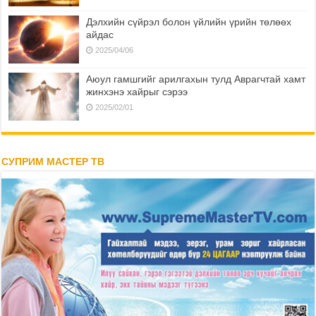
Дэлхийн сүйрэл болон үйлийн үрийн төлөөх
айдас
2025/04/06
Аюул гамшгийг арилгахын тулд Аврагчтай хамт
жинхэнэ хайрыг сэрээ
2025/02/01
СУПРИМ МАСТЕР ТВ