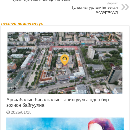
Дараах
Тулааны урлагийн веган
алдартнууд
Төстэй нийтлэлүүд
Арьяабалын бясалгалын танилцуулга өдөр бүр
зохион байгуулна
2025/01/18