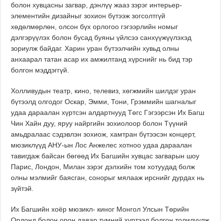
болон хувцасны загвар, дэнлүү жааз зэрэг интерьер-
элементийн дизайныг зохион бүтээж зогсолтгүй
хөдөлмөрлөн, олсон бүх орлогоо гэгээрлийн номыг
дэлгэрүүлэх болон бусад буяны үйлсээ санхүүжүүлэхэд
зориулж байдаг. Харин уран бүтээлчийн хувьд олны
анхаарал татан асар их амжилтанд хүрснийг нь бид тэр
болгон мэддэггүй.
Холливудын театр, кино, телевиз, хөгжмийн шилдэг уран
бүтээлд олгодог Оскар, Эмми, Тони, Грэммийн шагналыг
удаа дараалан хүртсэн алдартнууд Төгс Гэгээрсэн Их Багш
Чин Хайн дуу, яруу найргийн зохиолоор болон Түүний
амьдралаас сэдэвлэн зохиож, хамтран бүтээсэн концерт,
мюзиклүүд АНУ-ын Лос Анжелес хотноо удаа дараалан
тавигдаж байсан бөгөөд Их Багшийн хувцас загварын шоу
Парис, Лондон, Милан зэрэг дэлхийн том хотуудад болж
олны мэлмийг баясган, сонорыг мялааж ирснийг дурдах нь
зүйтэй.
Их Багшийн хоёр мюзикл- киног Монгол Улсын Төрийн
Ордонд болон орон даяар түмний хүртээл болгон толилуулж