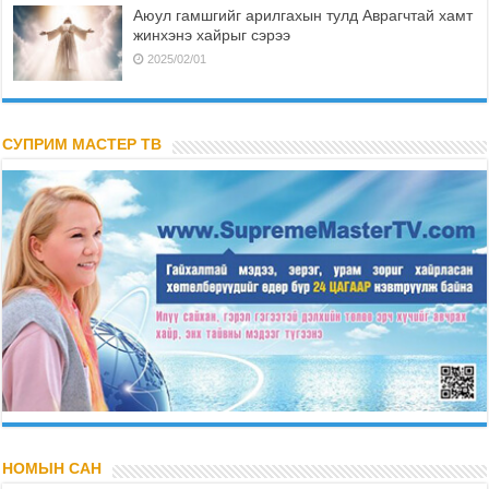
Аюул гамшгийг арилгахын тулд Аврагчтай хамт
жинхэнэ хайрыг сэрээ
2025/02/01
СУПРИМ МАСТЕР ТВ
НОМЫН САН