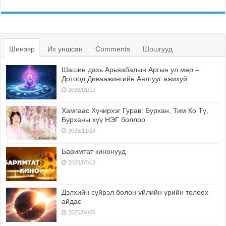
Шинээр
Их уншсан
Comments
Шошгууд
Шашин дахь Арьяабалын Аргын ул мөр –
Дотоод Диваажингийн Аялгууг ажихуй
2026/01/10
Хамгаас Хүчирхэг Гурав: Бурхан, Тим Ко Тү,
Бурханы хүү НЭГ боллоо
2025/11/28
Баримтат кинонууд
2025/07/12
Дэлхийн сүйрэл болон үйлийн үрийн төлөөх
айдас
2025/04/06