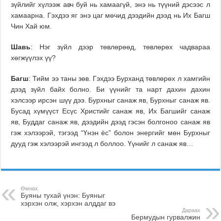
зүйлийг хүлээж авч буй нь хамаагүй, энэ нь түүний дэсээс л
хамаарна. Гэхдээ яг энэ цаг мөчид дээдийн дээд нь Их Багш
Чин Хай юм.
Шавь
: Нэг зүйл дээр төвлөрөөд, төвлөрөх чадвараа
хөгжүүлэх үү?
Багш
: Тийм ээ таны зөв. Гэхдээ Бурханд төвлөрөх л хамгийн
дээд зүйл байх болно. Би үүнийг та нарт дахин дахин
хэлсээр ирсэн шүү дээ. Бурхныг санаж яв, Бурхныг санаж яв.
Бусад хүмүүст Есүс Христийг санаж яв, Их Багшийг санаж
яв, Буддаг санаж яв, дээдийн дээд гэсэн болгоноо санаж яв
гэж хэлээрэй, тэгээд “Үнэн ёс” болон энергийг мөн Бурхныг
дууд гэж хэлээрэй ингээд л боллоо. Үүнийг л санаж яв…
Өмнөх
Буяны тухай үнэн: Буяныг
хэрхэн олж, хэрхэн алддаг вэ
Дараах
Бермудын гурвалжин