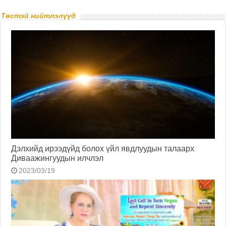
Төстэй нийтлэлүүд
Дэлхийд ирээдүйд болох үйл явдлуудын талаарх
Диваажингуудын илчлэл
2023/03/19