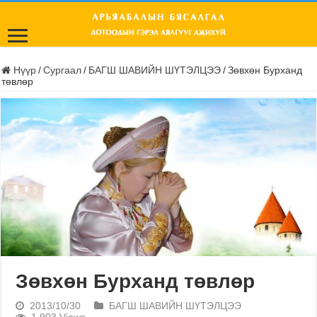
Нүүр
/
Сургаал
/
БАГШ ШАВИЙН ШҮТЭЛЦЭЭ
/
Зөвхөн Бурханд
төвлөр
Зөвхөн Бурханд төвлөр
2013/10/30
БАГШ ШАВИЙН ШҮТЭЛЦЭЭ
1,903 Views