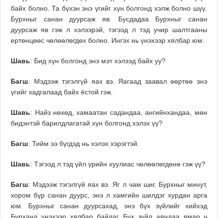
байх болно. Та бүхэн энэ үгийг хүн болгонд хэлж болно шүү.
Бурхныг санан дуурсаж яв. Бусдадаа Бурхныг санан
дуурсаж яв гэж л хэлээрэй, тэгээд л тэд учир шалтгааны
ертөнцөөс чөлөөлөгдөх болно. Ингэх нь үнэхээр хялбар юм.
Шавь
: Бид хүн болгонд энэ мэт хэлээд байх уу?
Багш
: Мэдээж тэгэлгүй яах вэ. Яагаад заавал өөртөө энэ
үгийг хадгалаад байх ёстой гэж.
Шавь
: Найз нөхөд, хамаатан садандаа, ангийнхандаа, мөн
бидэнтэй барилдлагатай хүн болгонд хэлэх үү?
Багш
: Тийм ээ бүгдэд нь хэлэх хэрэгтэй.
Шавь
: Тэгээд л тэд үйл үрийн хуулиас чөлөөлөгдөнө гэж үү?
Багш
: Мэдээж тэгэлгүй яах вэ. Яг л чам шиг. Бурхныг минут,
хором бүр санан дуурс, энэ л хамгийн шилдэг хурдан арга
юм. Бурхныг санан дуурсахад, энэ бүх зүйлийг хийхэд
Бурханд үнэхээр хялбар байдаг. Бүх зүйл аяндаа ямар ч