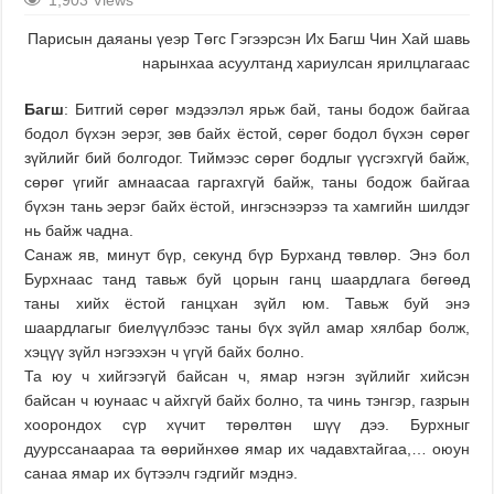
Парисын даяаны үеэр Төгс Гэгээрсэн Их Багш Чин Хай шавь
нарынхаа асуултанд хариулсан ярилцлагаас
Багш
: Битгий сөрөг мэдээлэл ярьж бай, таны бодож байгаа
бодол бүхэн эерэг, зөв байх ёстой, сөрөг бодол бүхэн сөрөг
зүйлийг бий болгодог. Тиймээс сөрөг бодлыг үүсгэхгүй байж,
сөрөг үгийг амнаасаа гаргахгүй байж, таны бодож байгаа
бүхэн тань эерэг байх ёстой, ингэснээрээ та хамгийн шилдэг
нь байж чадна.
Санаж яв, минут бүр, секунд бүр Бурханд төвлөр. Энэ бол
Бурхнаас танд тавьж буй цорын ганц шаардлага бөгөөд
таны хийх ёстой ганцхан зүйл юм. Тавьж буй энэ
шаардлагыг биелүүлбээс таны бүх зүйл амар хялбар болж,
хэцүү зүйл нэгээхэн ч үгүй байх болно.
Та юу ч хийгээгүй байсан ч, ямар нэгэн зүйлийг хийсэн
байсан ч юунаас ч айхгүй байх болно, та чинь тэнгэр, газрын
хоорондох сүр хүчит төрөлтөн шүү дээ. Бурхныг
дуурссанаараа та өөрийнхөө ямар их чадавхтайгаа,… оюун
санаа ямар их бүтээлч гэдгийг мэднэ.