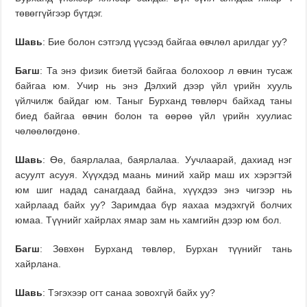
төвөггүйгээр бүтдэг.
Шавь
: Бие болон сэтгэлд үүсээд байгаа өвчлөл арилдаг уу?
Багш
: Та энэ физик биетэй байгаа болохоор л өвчин тусаж
байгаа юм. Учир нь энэ Дэлхий дээр үйл үрийн хууль
үйлчилж байдаг юм. Таныг Бурханд төвлөрч байхад таны
биед байгаа өвчин болон та өөрөө үйл үрийн хуулиас
чөлөөлөгдөнө.
Шавь
: Өө, баярлалаа, баярлалаа. Уучлаарай, дахиад нэг
асуулт асууя. Хүүхдэд маань миний хайр маш их хэрэгтэй
юм шиг надад санагдаад байна, хүүхдээ энэ чигээр нь
хайрлаад байх уу? Заримдаа бүр яахаа мэдэхгүй болчих
юмаа. Түүнийг хайрлах ямар зам нь хамгийн дээр юм бол.
Багш
: Зөвхөн Бурханд төвлөр, Бурхан түүнийг тань
хайрлана.
Шавь
: Тэгэхээр огт санаа зовохгүй байх уу?