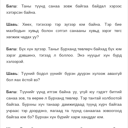
Багш
: Таны түүнд санаа зовж байгаа байдал хэрээс
хэтэрсэн байна.
Шавь
: Хөөх, тэгэхээр тэр зүгээр юм байна. Тэр бие
махбодын хувьд болон сэтгэл санааны хувьд зэрэг төгс
хөгжиж чадах уу?
Багш
: Бүх хүн зүгээр. Таныг Бурханд төвлөрч байхад бүх юм
зэрэг дэвшинэ, тэгээд л боллоо. Энэ нууцыг хүн бүрд
хэлээрэй.
Шавь
: Түүний бодол үүнийг бүрэн дүүрэн хүлээж авахгүй
бол яах ёстой вэ?
Багш
: Түүнийг үүнд итгэж байна уу, үгүй юу гэдэгт битгий
санаа зов, та өөрөө л Бурханд төвлөр. Тэр тантай холбоотой
байгаа. Бурхны хүч танаар дамжигдаад түүнд хүрч байгаа
учраас тэр дээрдэнэ, яагаад та түүнд санаагаа зовоогоод
байгаа юм бэ? Бурхан хүн бүрийг харж ханддаг юм.