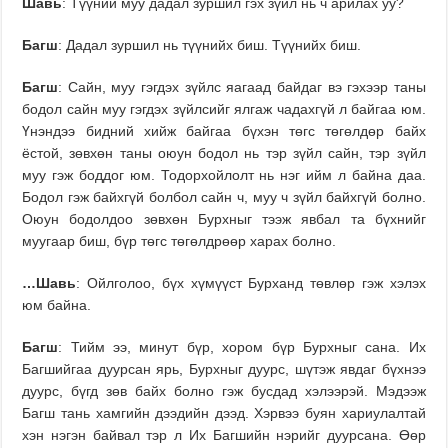
Шавь
: Түүний муу дадал зуршил гэх зүйл нь ч арилах уу?
Багш
: Дадал зуршил нь түүнийх биш. Түүнийх биш.
Багш
: Сайн, муу гэгдэх зүйлс яагаад байдаг вэ гэхээр таны
бодол сайн муу гэгдэх зүйлсийг ялгаж чадахгүй л байгаа юм.
Үнэндээ бидний хийж байгаа бүхэн төгс төгөлдөр байх
ёстой, зөвхөн таны оюун бодол нь тэр зүйл сайн, тэр зүйл
муу гэж боддог юм. Тодорхойлолт нь нэг ийм л байна даа.
Бодол гэж байхгүй болбол сайн ч, муу ч зүйл байхгүй болно.
Оюун бодолдоо зөвхөн Бурхныг тээж явбал та бүхнийг
муугаар биш, бүр төгс төгөлдрөөр харах болно.
…
Шавь
: Ойлголоо, бүх хүмүүст Бурханд төвлөр гэж хэлэх
юм байна.
Багш
: Тийм ээ, минут бүр, хором бүр Бурхныг сана. Их
Багшийгаа дуурсан ярь, Бурхныг дуурс, шүтэж явдаг бүхнээ
дуурс, бүгд зөв байх болно гэж бусдад хэлээрэй. Мэдээж
Багш тань хамгийн дээдийн дээд. Хэрвээ буян хариулалтай
хэн нэгэн байвал тэр л Их Багшийн нэрийг дуурсана. Өөр