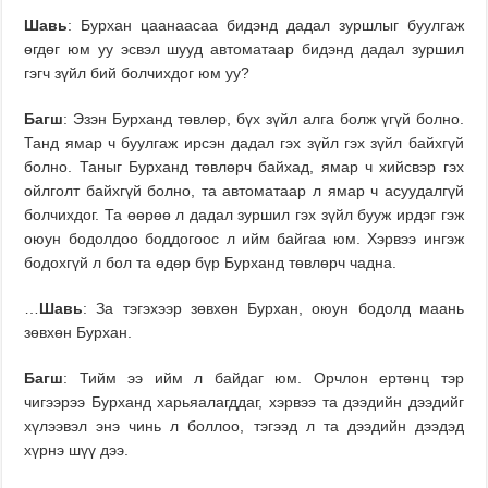
Шавь
: Бурхан цаанаасаа бидэнд дадал зуршлыг буулгаж
өгдөг юм уу эсвэл шууд автоматаар бидэнд дадал зуршил
гэгч зүйл бий болчихдог юм уу?
Багш
: Эзэн Бурханд төвлөр, бүх зүйл алга болж үгүй болно.
Танд ямар ч буулгаж ирсэн дадал гэх зүйл гэх зүйл байхгүй
болно. Таныг Бурханд төвлөрч байхад, ямар ч хийсвэр гэх
ойлголт байхгүй болно, та автоматаар л ямар ч асуудалгүй
болчихдог. Та өөрөө л дадал зуршил гэх зүйл бууж ирдэг гэж
оюун бодолдоо боддогоос л ийм байгаа юм. Хэрвээ ингэж
бодохгүй л бол та өдөр бүр Бурханд төвлөрч чадна.
…
Шавь
: За тэгэхээр зөвхөн Бурхан, оюун бодолд маань
зөвхөн Бурхан.
Багш
: Тийм ээ ийм л байдаг юм. Орчлон ертөнц тэр
чигээрээ Бурханд харьяалагддаг, хэрвээ та дээдийн дээдийг
хүлээвэл энэ чинь л боллоо, тэгээд л та дээдийн дээдэд
хүрнэ шүү дээ.