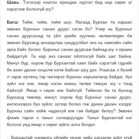
Шавь
: Тэгэхээр онигоо ярихдаа хүртэл бид нар сөрөг үг
хэрэглэж болохгүй юу?
Багш
: Тийм, тийм, тийм шүү. Яагаад Бурхан та нараас
зөвхөн Бурхныг санан дуурс гэсэн бэ? Учир нь Бурхныг
санан дуурсахад та үйл үрийн хуулиас чөлөөлөгдөх ба
зөвхөн Бурханд анхаарлаа хандуулбал энэ нь хамгийн сайн
арга байх болно. Бурхныг санан дуурсаж байхад юу ч оршин
байдаггүй. Та нар энэ санааг ойлгохгүй байх шиг байна.
Минут бүр, хором бүр Бурхантай хамт байх хэрэгтэй гэдгийг
би ахин дахин онцолж хэлж байсан шүү дээ. Угаасаа л бүхий
л гараг ертөнц тэр чигээрээ Бурхны харьяалалд байдаг, бүх
зүйл нэг юм, ямар нэгэн юмны төлөө тэмцэх юу ч тэнд
байхгүй. Ямар ч сөрөг юм байхгүй. Тиймээс би та бүхэнд
Бурханд төвлөр, минут, хором бүр Бурхныг санан дуурс,
ингэснээрээ бүх зүйлс зүгээр болно гэж дахин дахин хэлдэг.
Бурхны сайн хийж чадахгүй юм гэж байдаг билүү? Зөвхөн
физик тархи л таныг сатааруулдаг. Таныг Бурхантай нэг
болсон үед ямар ч сөрөг зүйлс алга болдог.
…Бурхантай нэгдмэгц үйлийн үрээр хийх нэгээхэн зүйл үгүй