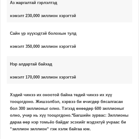
Аз жаргалтай гэрлэлтэд
нэмэлт 230,000 зиллион хэрэгтэй
Сайн үр хүүхэдтэй болохын тулд
нэмэлт 350,000 зиллион хэрэгтэй
Нэр алдартай байхад
нэмэлт 170,000 зиллион хэрэгтэй
Хэдий чинээ их оноотой байна төдий чинээ их хүү
тооцогдоно. Жишээлбэл, хэрвээ би өчигдөр бясалгасан
бол 300 зиллионыг олно. Тэгээд өнөөдөр 600 зиллионыг
олно, учир нь хүү тооцогдоно.*Багшийн зурвас: Зиллионы
дараа өөр нэр томьёо байдаг эсэхийг мэдэхгүй учраас би
“зиллион зиллион“ гэж хэлж байгаа юм.