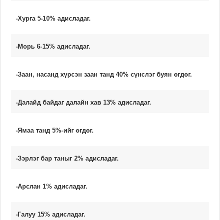
-Хурга 5-10% адисладаг.
-Морь 6-15% адисладаг.
-Заан, насанд хүрсэн заан танд 40% сүнслэг буян өгдөг.
-Далайд байдаг далайн хав 13% адисладаг.
-Ямаа танд 5%-ийг өгдөг.
-Зэрлэг бар таныг 2% адисладаг.
-Арслан 1% адисладаг.
-Галуу 15% адисладаг.