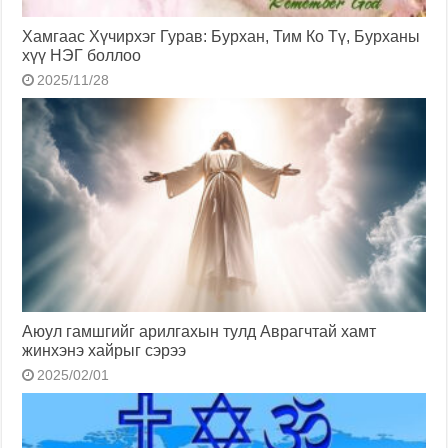
Хамгаас Хүчирхэг Гурав: Бурхан, Тим Ко Тү, Бурханы
хүү НЭГ боллоо
2025/11/28
Аюул гамшгийг арилгахын тулд Аврагчтай хамт
жинхэнэ хайрыг сэрээ
2025/02/01