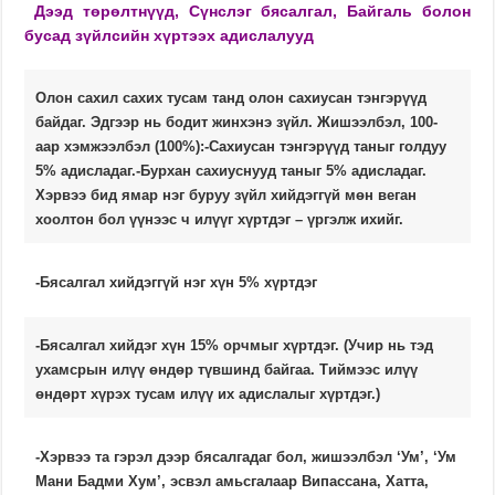
Дээд төрөлтнүүд, Сүнслэг бясалгал, Байгаль болон
бусад зүйлсийн хүртээх адислалууд
Олон сахил сахих тусам танд олон сахиусан тэнгэрүүд
байдаг. Эдгээр нь бодит жинхэнэ зүйл. Жишээлбэл, 100-
аар хэмжээлбэл (100%):-Сахиусан тэнгэрүүд таныг голдуу
5% адисладаг.-Бурхан сахиуснууд таныг 5% адисладаг.
Хэрвээ бид ямар нэг буруу зүйл хийдэггүй мөн веган
хоолтон бол үүнээс ч илүүг хүртдэг – үргэлж ихийг.
-Бясалгал хийдэггүй нэг хүн 5% хүртдэг
-Бясалгал хийдэг хүн 15% орчмыг хүртдэг. (Учир нь тэд
ухамсрын илүү өндөр түвшинд байгаа. Тиймээс илүү
өндөрт хүрэх тусам илүү их адислалыг хүртдэг.)
-Хэрвээ та гэрэл дээр бясалгадаг бол, жишээлбэл ‘Ум’, ‘Ум
Мани Бадми Хум’, эсвэл амьсгалаар Випассана, Хатта,