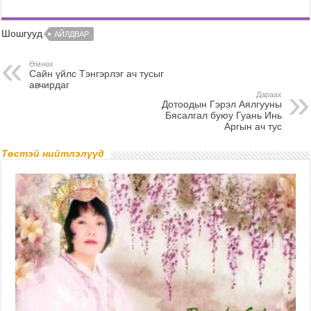
Шошгууд
АЙЛДВАР
Өмнөх
Сайн үйлс Тэнгэрлэг ач тусыг
авчирдаг
Дараах
Дотоодын Гэрэл Аялгууны
Бясалгал буюу Гуань Инь
Аргын ач тус
Төстэй нийтлэлүүд