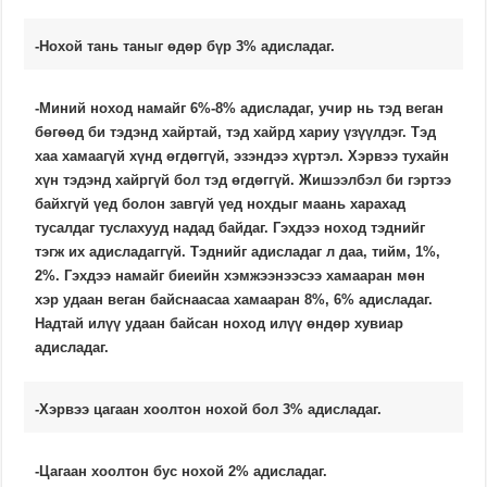
-Нохой тань таныг өдөр бүр 3% адисладаг.
-Миний ноход намайг 6%-8% адисладаг, учир нь тэд веган
бөгөөд би тэдэнд хайртай, тэд хайрд хариу үзүүлдэг. Тэд
хаа хамаагүй хүнд өгдөггүй, эзэндээ хүртэл. Хэрвээ тухайн
хүн тэдэнд хайргүй бол тэд өгдөггүй. Жишээлбэл би гэртээ
байхгүй үед болон завгүй үед нохдыг маань харахад
тусалдаг туслахууд надад байдаг. Гэхдээ ноход тэднийг
тэгж их адисладаггүй. Тэднийг адисладаг л даа, тийм, 1%,
2%. Гэхдээ намайг биеийн хэмжээнээсээ хамааран мөн
хэр удаан веган байснаасаа хамааран 8%, 6% адисладаг.
Надтай илүү удаан байсан ноход илүү өндөр хувиар
адисладаг.
-Хэрвээ цагаан хоолтон нохой бол 3% адисладаг.
-Цагаан хоолтон бус нохой 2% адисладаг.