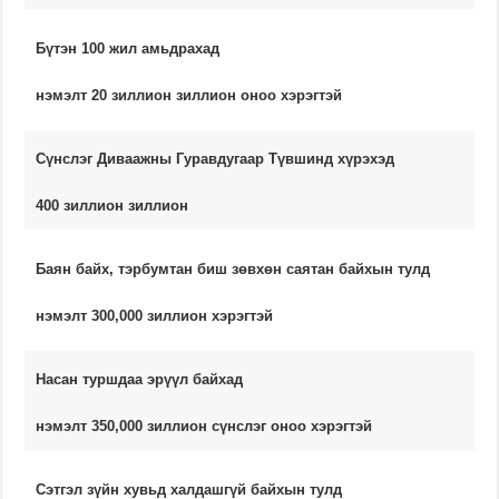
Бүтэн 100 жил амьдрахад
нэмэлт 20 зиллион зиллион оноо хэрэгтэй
Сүнслэг Диваажны Гуравдугаар Түвшинд хүрэхэд
400 зиллион зиллион
Баян байх, тэрбумтан биш зөвхөн саятан байхын тулд
нэмэлт 300,000 зиллион хэрэгтэй
Насан туршдаа эрүүл байхад
нэмэлт 350,000 зиллион сүнслэг оноо хэрэгтэй
Сэтгэл зүйн хувьд халдашгүй байхын тулд