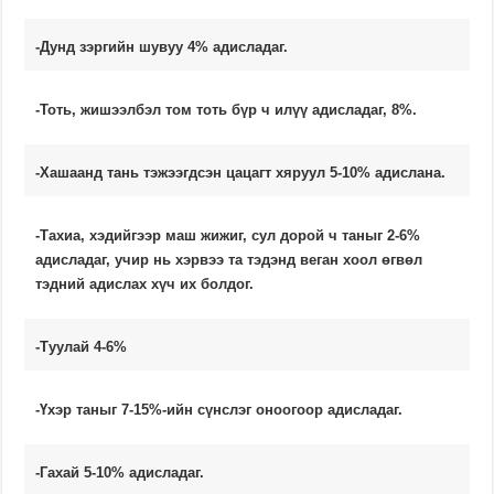
-Дунд зэргийн шувуу 4% адисладаг.
-Тоть, жишээлбэл том тоть бүр ч илүү адисладаг, 8%.
-Хашаанд тань тэжээгдсэн цацагт хяруул 5-10% адислана.
-Тахиа, хэдийгээр маш жижиг, сул дорой ч таныг 2-6%
адисладаг, учир нь хэрвээ та тэдэнд веган хоол өгвөл
тэдний адислах хүч их болдог.
-Туулай 4-6%
-Үхэр таныг 7-15%-ийн сүнслэг оноогоор адисладаг.
-Гахай 5-10% адисладаг.