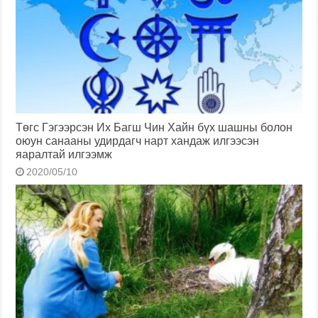
Төгс Гэгээрсэн Их Багш Чин Хайн бүх шашны болон
оюун санааны удирдагч нарт хандаж илгээсэн
яаралтай илгээмж
2020/05/10