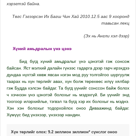
хэрэгтэй байна.
Төгс Гэгээрсэн Их Багш Чин Хай 2010.12.5 аас 9 хооронд
тавьсан лекц
(
Эх нь Англи хэл дээр
)
Хүний амьдралын үнэ цэнэ
Бид бүгд хүний амьдралыг үнэ цэнэтэй гэж сонсож
байсан. Яст мэлхий далайн гүнээс гадарга дээр гарч ирэхдээ
дундаа нүхтэй хөвж явсан нэгэн мод руу толгойгоо шургуулж
таарах нь хүн төрлийг авах, хүн болж төрөхөөс илүү хялбар
гэж Будда хэлсэн байдаг. Та бүгд үүнийг сонссон байж болох
ч хэчнээн үнэ цэнэтэй болохыг нь мэдэхгүй. Би үүнийг энд
тоогоор илэрхийлье, тэгвэл та бүгд хэр их болохыг нь мэднэ.
Хэн хэн болохыг тодорхойлох оноо Диваажинд байдаг.
Хүмүүс бид үнэхээр, үнэхээр нандин.
Хүн төрлийг олох: 9.2 зиллион зиллион* сүнслэг оноо