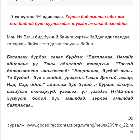
-Үнэг хүртэл 4% адисладаг.
Хэрвээ бид амьтан идэх юм
бол бидний буян суутгагдаж тухайн амьтанд өгөгддөг.
Мөн Их Багш бид бүхний байнга хүртэж байдаг адислалдаа
талархаж байхыг эелдгээр сануулж байна:
Бясалгах бүрдээ, санах бүрдээ: “
Баярлалаа. Намайг
адислана уу. Таны адислалд талархъя. “
Тэгээд
дотогшоогоо шингээгээд: “
Баярлалаа, бүгдэд тань.
Та бүгдэд—бүх л модод, ургамал, Газар Дэлхий, агаар,
Нар, Сар, одод,“
адислаж буй бүхий л бурхан сахиус,
сахиусан тэнгэрүүд, үзэгдэх, үл үзэгдэх НҮМБ-ийн
хүмүүст болон бүх амьтдад, зэрлэг амьтдад
баярлалаа…
Эх
сурвалж:
www.godsdirectcontact.org.tw/eng/news/209/nk_22.ht
m