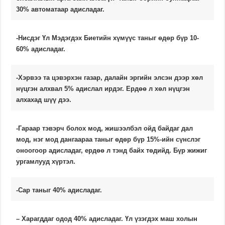
30% автоматаар адисладаг.
-Нисдэг Үл Мэдэгдэх Биетийн хүмүүс таныг өдөр бүр 10-
60% адисладаг.
-Хэрвээ та цэвэрхэн газар, далайн эргийн элсэн дээр хөл
нүцгэн алхвал 5% адислал ирдэг. Ердөө л хөл нүцгэн
алхахад шүү дээ.
-Гараар тэвэрч болох мод, жишээлбэл ойд байдаг дал
мод, нэг мод дангаараа таныг өдөр бүр 15%-ийн сүнслэг
оноогоор адисладаг, ердөө л тэнд байх төдийд. Бүр жижиг
ургамлууд хүртэл.
-Сар таныг 40% адисладаг.
– Харагддаг одод 40% адисладаг. Үл үзэгдэх маш холын