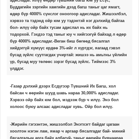
адисладаг. Илүү өндөр түвшний багш юм уу Есүс,
Буддагийн зэргийн хамгийн дээд багш таныг цаг ямагт,
өдөр бүр 4000% сүнслэг оноогоор адисладаг. Жишээлбэл,
хэрвээ та тэдэнд ойр юм уу тэдэнтэй нэг дэлхийд байгаа
бол- илүү ойр байх тусам адислал нь их байх нь
тодорхой. Гэхдээ тэд таныг юу ч хийгээгүй байхад л өдөр
бүр 4000% адисладаг.-Веган биш бөгөөд бясалгал
хийдэггүй хүмүүс ердөө 3%-ийг л хүртдэг, яагаад гэвэл
бусад зүйлс суутгагдах учиртай: жишээ нь амьтны үйлийн
үр, бусад муу төлөөс зэрэг бусад зүйлс. Тиймээс 3%
үлддэг.
-Газар дэлхий дээрх Есдүгээр Түвшний Их Багш, хол
байсан ч өөрийн шууд шавь нараа 30,000% адисладаг.
Хэрвээ ойр байх юм бол, мэдээж бүр ч илүү. Энэ бол
холоос буюу алсаас адисладаг хувь. Ойр бол илүү.
-Жирийн гэгээнтэн, жишээлбэл Энэтхэгт байдаг цагаан
хоолтон нэгэн лам, ямар ч аргаар бясалгадаг бай- миний
бясалгалын арга байх албагүй- таныг өөрийн буянаараа