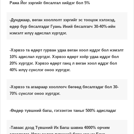
Ража Йог зэргийг бясалгал хийдэг бол 5%
-Дунджаар, веган хооллолт зэргийг эс тооцож хэлэхэд,
өдөр бүр бясалгадаг Гуань Иний бясалгагч 30-40%-ийн
нэмэлт илүү адислал хүртдэг.
-Хэрвээ та өдөрт гурван удаа веган хоол иддэг бол нэмэлт
10% адислал хүртдэг. Хэрвээ өдөрт хоёр удаа иддэг бол
20% хүртдэг. Хэрвээ өдөрт ганц л веган хоол иддэг бол
40% илүү сүнслэг оноо хүртдэг.
-Хэрвээ та агаараар хооллогч бөгөөд бясалгадаг бол 30-
70% сүнслэг оноо хүртдэг.
-Өндөр түвшний багш, гэгээнтэн таныг 500% адисладаг
-Таваас дээд Түвшний Их Багш шавиа 4000% орчим