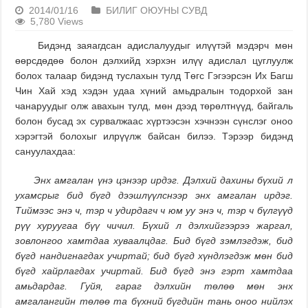
2014/01/16
БИЛИГ ОЮУНЫ СУВД
5,780 Views
Бидэнд заяагдсан адислалуудыг илүүтэй мэдэрч мөн
өөрсдөдөө болон дэлхийд хэрхэн илүү адислал цуглуулж
болох талаар бидэнд туслахын тулд Төгс Гэгээрсэн Их Багш
Чин Хай хэд хэдэн удаа хүний амьдралын тодорхой зан
чанаруудыг олж авахын тулд, мөн дээд төрөлтнүүд, байгаль
болон бусад эх сурвалжаас хүртээсэн хэчнээн сүнслэг оноо
хэрэгтэй болохыг илрүүлж байсан билээ. Тэрээр бидэнд
сануулахдаа:
Энх амгалан үнэ цэнээр ирдэг. Дэлхий дахины бүхий л
ухамсрыг бид бүгд дээшлүүлснээр энх амгалан ирдэг.
Тиймээс энэ ч, тэр ч удирдагч ч юм уу энэ ч, тэр ч бүлгүүд
рүү хуруугаа бүү чичил. Бүхий л дэлхийгээрээ жаргал,
зовлонгоо хамтдаа хуваалцдаг. Бид бүгд зэмлэгдэж, бид
бүгд нандигнагдах учиртай
;
бид бүгд хүндлэгдэж мөн бид
бүгд хайрлагдах учиртай. Бид бүгд энэ гэрт хамтдаа
амьдардаг. Гуйя, гараг дэлхийн төлөө мөн энх
амгалангийн төлөө та бүхний бүгдийн тань оноо нийлэх