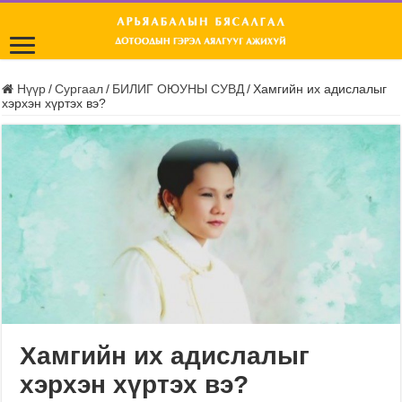
Нүүр
/
Сургаал
/
БИЛИГ ОЮУНЫ СУВД
/
Хамгийн их адислалыг
хэрхэн хүртэх вэ?
Хамгийн их адислалыг
хэрхэн хүртэх вэ?