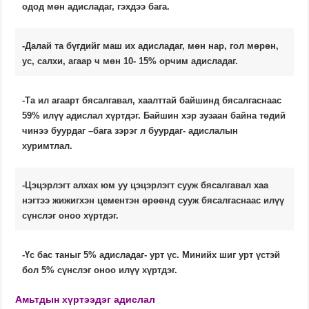
одод мөн адисладаг, гэхдээ бага.
-Далай та бүгдийг маш их адисладаг, мөн нар, гол мөрөн,
ус, салхи, агаар ч мөн 10- 15% орчим адисладаг.
-Та ил агаарт бясалгавал, хаалттай байшинд бясалгаснаас
59% илүү адислал хүртдэг. Байшин хэр зузаан байна төдий
чинээ буурдаг –бага зэрэг л буурдаг- адислалын
хуримтлал.
-Цэцэрлэгт алхах юм уу цэцэрлэгт сууж бясалгавал хаа
нэгтээ жижигхэн цементэн өрөөнд сууж бясалгаснаас илүү
сүнслэг оноо хүртдэг.
-Үс бас таныг 5% адисладаг- урт үс. Минийх шиг урт үстэй
бол 5% сүнслэг оноо илүү хүртдэг.
Амьтдын хүртээдэг адислал