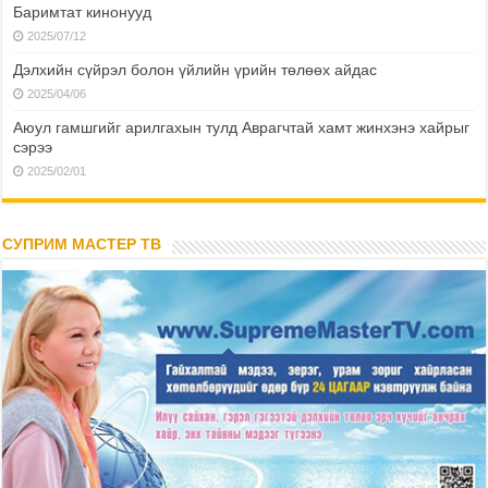
Баримтат кинонууд
2025/07/12
Дэлхийн сүйрэл болон үйлийн үрийн төлөөх айдас
2025/04/06
Аюул гамшгийг арилгахын тулд Аврагчтай хамт жинхэнэ хайрыг
сэрээ
2025/02/01
СУПРИМ МАСТЕР ТВ