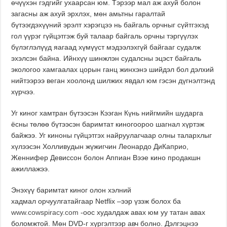
өчүүхэн гэдгийг ухаарсан юм. Тэрээр мал аж ахуй болон
загасны аж ахуй эрхлэх, мөн амьтны гаралтай
бүтээгдэхүүний эрэлт хэрэгцээ нь байгаль орчныг сүйтгэхэд
гол үүрэг гүйцэтгэж буй талаар байгаль орчны тэргүүлэх
бүлэглэлүүд яагаад хүмүүст мэдээлэхгүй байгааг судалж
эхэлсэн байна. Ийнхүү шинжлэн судалсны эцэст байгаль
экологоо хамгаалах цорын ганц жинхэнэ шийдэл бол дэлхий
нийтээрээ веган хоолонд шилжих явдал юм гэсэн дүгнэлтэнд
хүрчээ.
Уг киног хамтран бүтээсэн Кээган Күнь нийгмийн шударга
ёсны төлөө бүтээсэн баримтат киногоороо шагнал хүртэж
байжээ. Уг киноны гүйцэтгэх найруулагчаар олны талархлыг
хүлээсэн Холливудын жүжигчин Леонардо ДиКаприо,
Женнифер Девиссон болон Аппиан Вээе кино продакшн
ажиллажээ.
Энэхүү баримтат киног олон хэлний
хадмал орчуулгатайгаар Netflix –ээр үзэж болох ба
www.cowspiracy.com
-оос худалдаж авах юм уу татан авах
боломжтой. Мөн DVD-г хүргэлтээр авч болно. Дэлгэцнээ