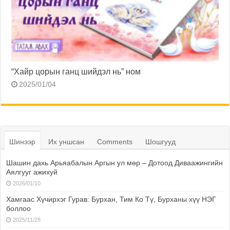
“Хайр цорын ганц шийдэл нь” ном
2025/01/04
Шинээр
Их уншсан
Comments
Шошгууд
Шашин дахь Арьяабалын Аргын ул мөр – Дотоод Диваажингийн
Аялгууг ажихуй
2026/01/10
Хамгаас Хүчирхэг Гурав: Бурхан, Тим Ко Тү, Бурханы хүү НЭГ
боллоо
2025/11/28