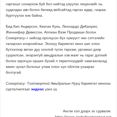
гаргахыг сонирхож буй бол нийтэд үзүүлэх лицензийг нь
худалдан авч болох бөгөөд вебсайтад гаргах өдөр, газраа
бүртгүүлэх юм байна.
Бид Кип Андерсон, Кееган Күнь, Леонардо ДиКаприо,
Женнифер Девиссон, Аппиан Вээе Продакшн болон
Cowspiracy–г хийхэд оролцсон бүх хүмүүст чин сэтгэлийн
талархал илэрхийлье. Энэхүү баримтат кино шиг олон
бүтээлээр веган дуу хоолой түгэн тархаж, ургамал дээр
суурилсан, энэрэнгүй амьдралын хэв маяг нь гараг дэлхий
болон зэрэгцээ орших бүхий л төрөлтнүүдийг хамгаалахад
амин чухал болохыг улам олон хүн ойлгож ухаарах
болтугай.
Cowspiracy: Тогтвортой Амьдралын Нууц
баримтат
киноны
сурталчилгааг
эндээс
үзнэ үү.
Англи хэл дээрх эх сурвалж:
https://news.godsdirectcontact.net