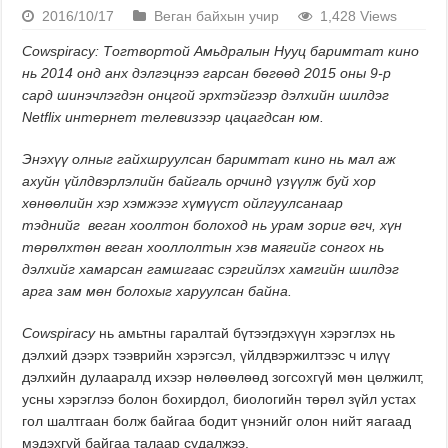
2016/10/17
Веган байхын учир
1,428 Views
Cowspiracy: Тогтвортой Амьдралын Нууц баримтат кино
нь 2014 онд анх дэлгэцнээ гарсан бөгөөд 2015 оны 9-р
сард шинэчлэгдэн онцгой эрхтэйгээр дэлхийн шилдэг
Netflix интерне
т телевизээр цацагдсан
юм
.
Энэхүү олныг гайхшруулсан баримтат кино нь мал аж
ахуйн үйлдвэрлэл
ийн
байгаль орчинд
үзүүлж буй
хор
хөнөөлийн хэр хэмжээг хүмүүст ойлг
уулсанаар
тэднийг веган
хоолтон
болоход нь урам зориг
өгч
,
хүн
төрөлхтөн
веган хооллолтын хэв маягийг сонгох нь
дэлхийг хамарсан гамшгаас сэргийлэх хамгийн шилдэг
арга зам мөн болохыг харуулсан байна.
Cowspiracy
нь амьтны гаралтай бүтээгдэхүүн хэрэглэх нь
дэлхий дээрх тээврийн хэрэгсэл, үйлдвэржилтээс ч илүү
дэлхийн дулааралд ихээр нөлөөлөөд зогсохгүй мөн цөлжилт,
усны хэрэглээ болон бохирдол, биологийн төрөл зүйл устах
гол шалтгаан болж байгаа бодит үнэнийг олон нийт яагаад
мэдэхгүй байгаа талаар судалжээ.