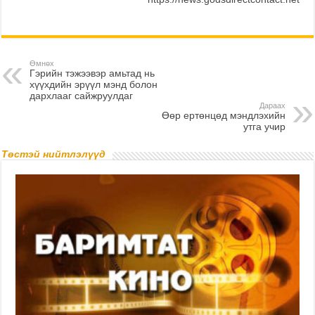
Өмнөх
Гэрийн тэжээвэр амьтад нь
хүүхдийн эрүүл мэнд болон
дархлааг сайжруулдаг
Дараах
Өөр ертөнцөд мэндлэхийн
утга учир
Төстэй нийтлэлүүд