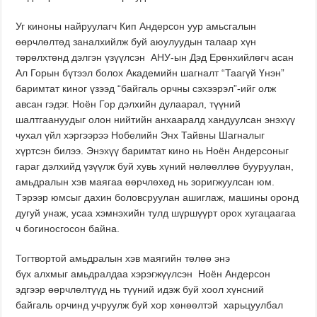
Уг киноны найруулагч Кип Андерсон уур амьсгалын
өөрчлөлтөд заналхийлж буй аюулуудын талаар хүн
төрөлхтөнд дэлгэн үзүүлсэн АНУ-ын Дэд Ерөнхийлөгч асан
Ал Горын бүтээл болох Академийн шагналт “Таагүй Үнэн”
баримтат киног үзээд “байгаль орчны сэхээрэл”-ийг олж
авсан гэдэг. Ноён Гор дэлхийн дулаарал, түүний
шалтгаануудыг олон нийтийн анхааралд хандуулсан энэхүү
чухал үйл хэргээрээ Нобелийн Энх Тайвны Шагналыг
хүртсэн билээ. Энэхүү баримтат кино нь Ноён Андерсоныг
гараг дэлхийд үзүүлж буй хувь хүний нөлөөллөө бууруулан,
амьдралын хэв маягаа өөрчлөхөд нь зоригжуулсан юм.
Тэрээр юмсыг дахин боловсруулан ашиглаж, машины оронд
дугуй унаж, усаа хэмнэхийн тулд шүршүүрт орох хугацаагаа
ч богиносгосон байна.
Тогтвортой амьдралын хэв маягийн төлөө энэ
бүх алхмыг амьдралдаа хэрэгжүүлсэн Ноён Андерсон
эдгээр өөрчлөлтүүд нь түүний идэж буй хоол хүнсний
байгаль орчинд учруулж буй хор хөнөөлтэй харьцуулбал