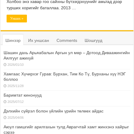
Холбоо энэ хавар гоо сайхны бүтээгдэхүүнийг амьтад дээр
турших хоригийг баталлаа. 2013 …
Унших »
Шинээр
Их уншсан
Comments
Шошгууд
Шашин дахь Арьяабалын Аргын ул мөр – Дотоод Диваажингийн
Аялгууг ажихуй
2026/01/10
Хамгаас Хүчирхэг Гурав: Бурхан, Тим Ко Тү, Бурханы хүү НЭГ
боллоо
2025/11/28
Баримтат кинонууд
2025/07/12
Дэлхийн сүйрэл болон үйлийн үрийн төлөөх айдас
2025/04/06
Аюул гамшгийг арилгахын тулд Аврагчтай хамт жинхэнэ хайрыг
сэрээ