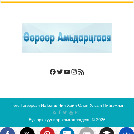
Facebook
Twitter
YouTube
Instagram
RSS Feed
Төгс Гэгээрсэн Их Багш Чин Хайн Олон Улсын Нийгэмлэг
Бүх эрх хуулиар хамгаалагдсан © 2026