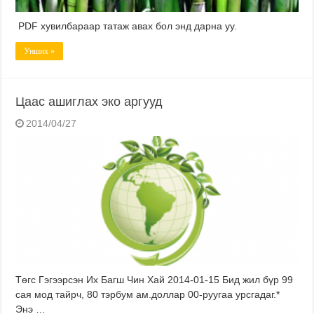
PDF хувилбараар татаж авах бол энд дарна уу.
Унших »
Цаас ашиглах эко аргууд
2014/04/27
Төгс Гэгээрсэн Их Багш Чин Хай 2014-01-15 Бид жил бүр 99
сая мод тайрч, 80 тэрбум ам.доллар 00-руугаа урсгадаг.*
Энэ …