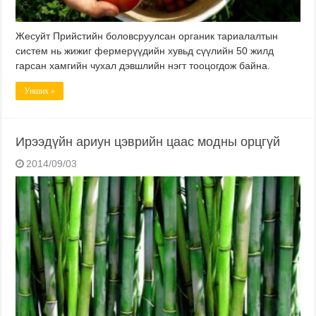
Жесуйт Прийстийн боловсруулсан органик тариалалтын
систем нь жижиг фермерүүдийн хувьд сүүлийн 50 жилд
гарсан хамгийн чухал дэвшлийн нэгт тооцогдож байна.
Унших »
Ирээдүйн ариун цэврийн цаас модны орцгүй
2014/09/03