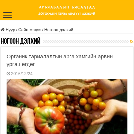
Нүүр
/
Сайн мэдээ
/
Ногоон дэлхий
Ногоон дэлхий
Органик тариалалтын арга хамгийн арвин
ургац өгдөг
2016/12/24