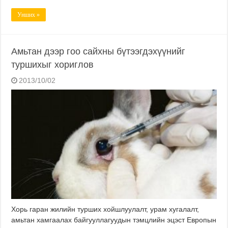
Унших »
Амьтан дээр гоо сайхны бүтээгдэхүүнийг
туршихыг хориглов
2013/10/02
Хорь гаран жилийн турших хойшлуулалт, урам хугалалт,
амьтан хамгаалах байгууллагуудын тэмцлийн эцэст Европын